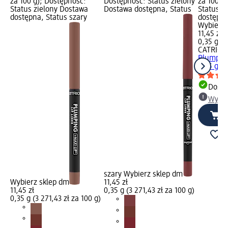
za 100 g); Dostępność:
Dostępność: Status zielony
za 100 g
Status zielony Dostawa
Dostawa dostępna, Status
Status z
dostępna, Status szary
dostępna
Wybierz 
11,45 zł
0,35 g (3
CATRICE
Plumping
0,35 g
Dosta
Wybie
szary Wybierz sklep dm
Wybierz sklep dm
11,45 zł
11,45 zł
0,35 g (3 271,43 zł za 100 g)
0,35 g (3 271,43 zł za 100 g)