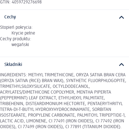
GTIN: 4059729276698
Cechy
Stopień pokrycia:
Krycie pełne
Cechy produktu:
wegański
Składniki
INGREDIENTS: METHYL TRIMETHICONE, ORYZA SATIVA BRAN CERA
(ORYZA SATIVA (RICE) BRAN WAX), SYNTHETIC FLUORPHLOGOPITE,
TRIMETHYLSILOXYSILICATE, OCTYLDODECANOL,
ACRYLATES/DIMETHICONE COPOLYMER, MENTHA PIPERITA
(PEPPERMINT) LEAF EXTRACT, ETHYLHEXYL PALMITATE,
TRIBEHENIN, DISTEARDIMONIUM HECTORITE, PENTAERYTHRITYL
TETRA-DI-T-BUTYL HYDROXYHYDROCINNAMATE, SORBITAN
ISOSTEARATE, PROPYLENE CARBONATE, PALMITOYL TRIPEPTIDE-1,
LACTIC ACID, LIMONENE, CI 77491 (IRON OXIDES), CI 77492 (IRON
OXIDES), CI 77499 (IRON OXIDES), CI 77891 (TITANIUM DIOXIDE).