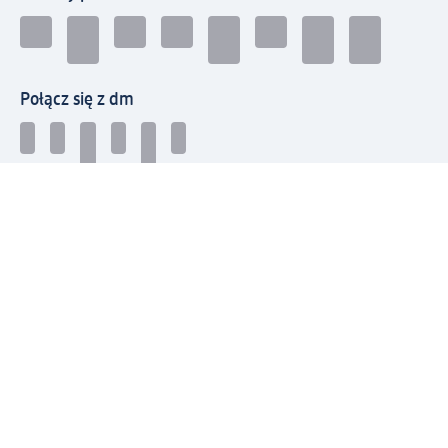
Połącz się z dm
Pobierz aplikację dm:
© 2026 dm-drogerie markt sp. z o.o.
Impressum
Polityka prywatności
Ogólne warunki handlowe
Odstąpienie od umowy w dm