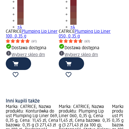
+4
+4
CATRICE
Plumping Lip Liner
CATRICE
Plumping Lip Liner
100, 0,35 g
050, 0,35 g
(61)
(63)
Dostawa dostępna
Dostawa dostępna
Wybierz sklep dm
Wybierz sklep dm
Inni kupili także
Marka: CATRICE; Nazwa
Marka: CATRICE; Nazwa
Marka: 
produktu: Konturówka do
produktu: Plumping Lip
produktu
ust Plumping Lip Liner 069,
Liner 060, 0,35 g; Cena:
ust Plum
0,35 g; Cena: 11,45 zł; Cena
11,45 zł; Cena bazowa: 0,35
0,35 g; C
bazowa: 0,35 g (3 271,43 zł
g (3 271,43 zł za 100 g);
bazowa: 0