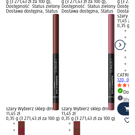
g (3 271,43 zł za 100 g);
g (3 271,43 zł za 100 g);
g (3 271,
Dostępność: Status zielony
Dostępność: Status zielony
Dostępno
Dostawa dostępna, Status
Dostawa dostępna, Status
Dostawa 
szary Wy
11,45 zł
0,35 g (3
+4
CATRICE
120, 0,35
Dosta
Wybie
szary Wybierz sklep dm
szary Wybierz sklep dm
11,45 zł
11,45 zł
0,35 g (3 271,43 zł za 100 g)
0,35 g (3 271,43 zł za 100 g)