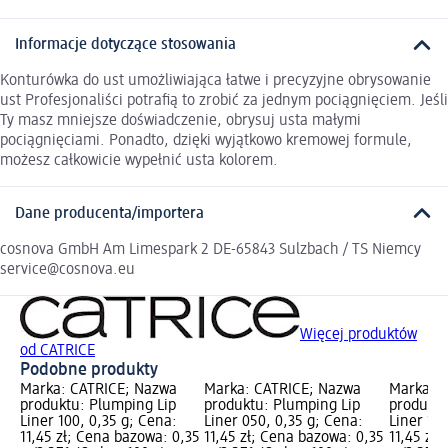
Informacje dotyczące stosowania
Konturówka do ust umożliwiająca łatwe i precyzyjne obrysowanie
ust Profesjonaliści potrafią to zrobić za jednym pociągnięciem. Jeśli
Ty masz mniejsze doświadczenie, obrysuj usta małymi
pociągnięciami. Ponadto, dzięki wyjątkowo kremowej formule,
możesz całkowicie wypełnić usta kolorem.
Dane producenta/importera
cosnova GmbH Am Limespark 2 DE-65843 Sulzbach / TS Niemcy
service@cosnova.eu
Więcej produktów
od CATRICE
Podobne produkty
Marka: CATRICE; Nazwa
Marka: CATRICE; Nazwa
Marka: 
produktu: Plumping Lip
produktu: Plumping Lip
produktu
Liner 100, 0,35 g; Cena:
Liner 050, 0,35 g; Cena:
Liner 120
11,45 zł; Cena bazowa: 0,35
11,45 zł; Cena bazowa: 0,35
11,45 zł