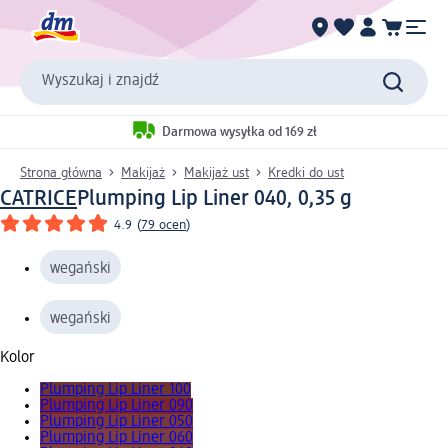
Wyszukaj i znajdź
Darmowa wysyłka od 169 zł
Strona główna
Makijaż
Makijaż ust
Kredki do ust
CATRICE
Plumping Lip Liner 040, 0,35 g
4.9
(
79 ocen
)
wegański
wegański
Kolor
Plumping Lip Liner 100
Plumping Lip Liner 090
Plumping Lip Liner 050
Plumping Lip Liner 060