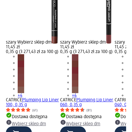
szary Wybierz sklep dm
szary Wybierz sklep dm
szary Wy
11,45 zł
11,45 zł
11,45 zł
0,35 g (3 271,43 zł za 100 g)
0,35 g (3 271,43 zł za 100 g)
0,35 g (3
+4
+4
+4
CATRICE
Plumping Lip Liner
CATRICE
Plumping Lip Liner
CATRICE
100, 0,35 g
060, 0,35 g
040, 0,3
(61)
(81)
Dostawa dostępna
Dostawa dostępna
Dosta
Wybierz sklep dm
Wybierz sklep dm
Wybie