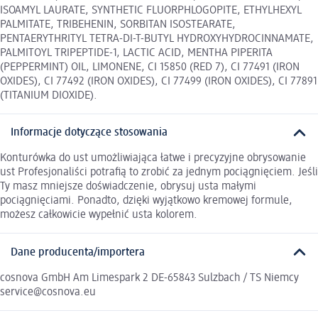
ISOAMYL LAURATE, SYNTHETIC FLUORPHLOGOPITE, ETHYLHEXYL
PALMITATE, TRIBEHENIN, SORBITAN ISOSTEARATE,
PENTAERYTHRITYL TETRA-DI-T-BUTYL HYDROXYHYDROCINNAMATE,
PALMITOYL TRIPEPTIDE-1, LACTIC ACID, MENTHA PIPERITA
(PEPPERMINT) OIL, LIMONENE, CI 15850 (RED 7), CI 77491 (IRON
OXIDES), CI 77492 (IRON OXIDES), CI 77499 (IRON OXIDES), CI 77891
(TITANIUM DIOXIDE).
Informacje dotyczące stosowania
Konturówka do ust umożliwiająca łatwe i precyzyjne obrysowanie
ust Profesjonaliści potrafią to zrobić za jednym pociągnięciem. Jeśli
Ty masz mniejsze doświadczenie, obrysuj usta małymi
pociągnięciami. Ponadto, dzięki wyjątkowo kremowej formule,
możesz całkowicie wypełnić usta kolorem.
Dane producenta/importera
cosnova GmbH Am Limespark 2 DE-65843 Sulzbach / TS Niemcy
service@cosnova.eu