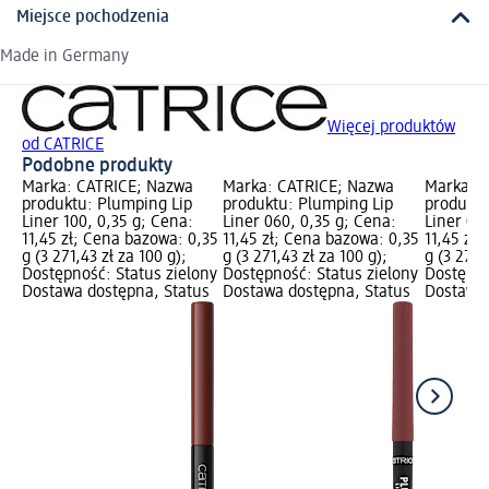
Miejsce pochodzenia
Made in Germany
Więcej produktów
od CATRICE
Podobne produkty
Marka: CATRICE; Nazwa
Marka: CATRICE; Nazwa
Marka: 
produktu: Plumping Lip
produktu: Plumping Lip
produktu
Liner 100, 0,35 g; Cena:
Liner 060, 0,35 g; Cena:
Liner 04
11,45 zł; Cena bazowa: 0,35
11,45 zł; Cena bazowa: 0,35
11,45 zł
g (3 271,43 zł za 100 g);
g (3 271,43 zł za 100 g);
g (3 271,
Dostępność: Status zielony
Dostępność: Status zielony
Dostępno
Dostawa dostępna, Status
Dostawa dostępna, Status
Dostawa 