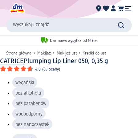
Wyszukaj i znajdź
Darmowa wysyłka od 169 zł
Strona główna
Makijaż
Makijaż ust
Kredki do ust
CATRICE
Plumping Lip Liner 050, 0,35 g
4.8
(
63 oceny
)
wegański
bez alkoholu
bez parabenów
wodoodporny
bez nanocząstek