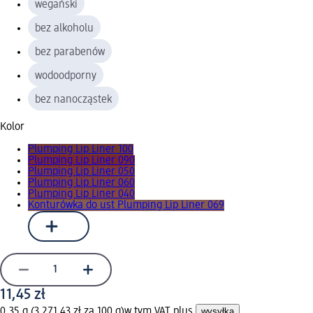
wegański
bez alkoholu
bez parabenów
wodoodporny
bez nanocząstek
Kolor
Plumping Lip Liner 100
Plumping Lip Liner 090
Plumping Lip Liner 050
Plumping Lip Liner 060
Plumping Lip Liner 040
Konturówka do ust Plumping Lip Liner 069
11,45 zł
0,35 g (3 271,43 zł za 100 g)
w tym VAT plus
wysyłka