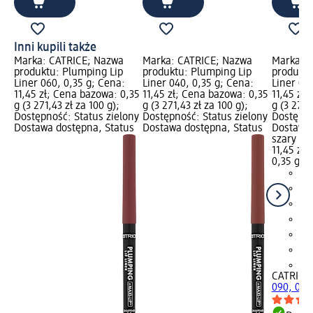
Inni kupili także
Marka: CATRICE; Nazwa
Marka: CATRICE; Nazwa
Marka: 
produktu: Plumping Lip
produktu: Plumping Lip
produktu
Liner 060, 0,35 g; Cena:
Liner 040, 0,35 g; Cena:
Liner 09
11,45 zł; Cena bazowa: 0,35
11,45 zł; Cena bazowa: 0,35
11,45 zł
g (3 271,43 zł za 100 g);
g (3 271,43 zł za 100 g);
g (3 271,
Dostępność: Status zielony
Dostępność: Status zielony
Dostępno
Dostawa dostępna, Status
Dostawa dostępna, Status
Dostawa 
szary Wy
11,45 zł
0,35 g (3
+4
CATRICE
090, 0,3