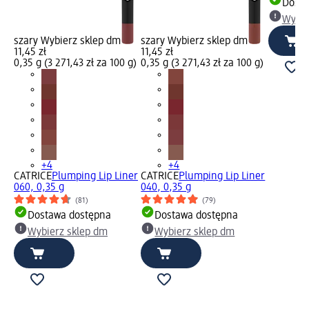
Dosta
Wybie
szary Wybierz sklep dm
szary Wybierz sklep dm
11,45 zł
11,45 zł
0,35 g (3 271,43 zł za 100 g)
0,35 g (3 271,43 zł za 100 g)
+4
+4
CATRICE
Plumping Lip Liner
CATRICE
Plumping Lip Liner
060, 0,35 g
040, 0,35 g
(81)
(79)
Dostawa dostępna
Dostawa dostępna
Wybierz sklep dm
Wybierz sklep dm