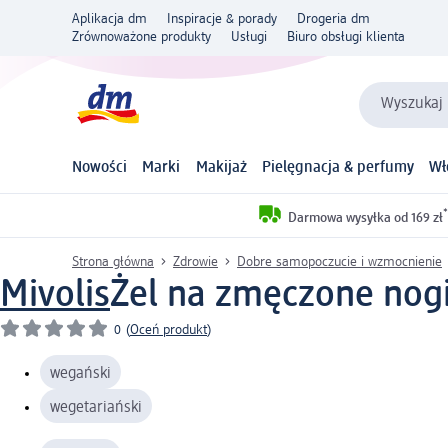
Aplikacja dm
Inspiracje & porady
Drogeria dm
Zrównoważone produkty
Usługi
Biuro obsługi klienta
Wyszukaj 
Nowości
Marki
Makijaż
Pielęgnacja & perfumy
Wł
*
Darmowa wysyłka od 169 zł
Strona główna
Zdrowie
Dobre samopoczucie i wzmocnienie
Mivolis
Żel na zmęczone nogi
0
(
Oceń produkt
)
wegański
wegetariański