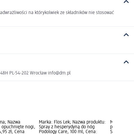
adwrażliwości na którykolwiek ze składników nie stosować
a 48H PL-54-202 Wrocław info@dm.pl
ma; Nazwa
Marka: Flos Lek; Nazwa produktu:
Marka: NIV
a opuchnięte nogi,
Spray z hesperydyną do nóg
produktu: Ż
4,95 zł; Cena
Podology Care, 100 ml; Cena:
Sensitive, 5