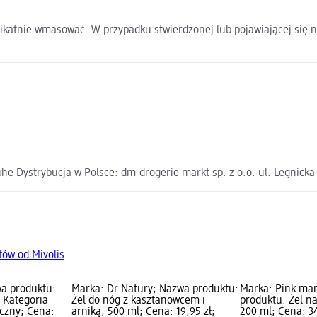
likatnie wmasować. W przypadku stwierdzonej lub pojawiającej się n
e Dystrybucja w Polsce: dm-drogerie markt sp. z o.o. ul. Legnick
tów od Mivolis
wa produktu:
Marka: Dr Natury; Nazwa produktu:
Marka: Pink ma
; Kategoria
Żel do nóg z kasztanowcem i
produktu: Żel n
czny; Cena:
arniką, 500 ml; Cena: 19,95 zł;
200 ml; Cena: 3