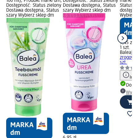
100 ml); Produkt marki dm;
Dostępność: Status zielony
marki dm
Dostępność: Status zielony
Dostawa dostępna, Status
Status z
Dostawa dostępna, Status
szary Wybierz sklep dm
dostępna
szary Wybierz sklep dm
Wybierz 
5,45 zł
1 szt. (5,
Balea
Pil
zrogowac
szt.
Info
Dosta
Wybie
6,95 zł