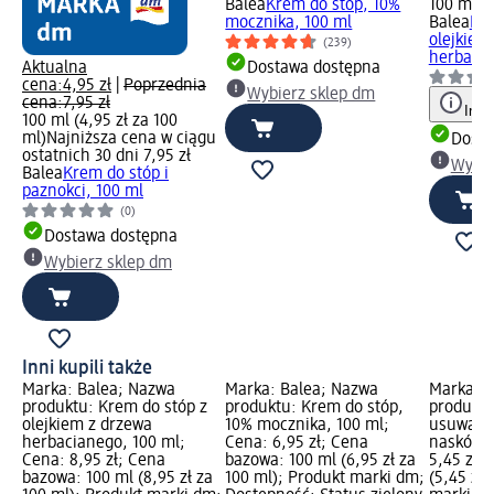
Balea
Krem do stóp, 10%
100 ml (8
mocznika, 100 ml
Balea
Kre
olejkiem
(239)
herbacia
Aktualna
Dostawa dostępna
cena:
4,95 zł
|
Poprzednia
Wybierz sklep dm
cena:
7,95 zł
Info
100 ml (4,95 zł za 100
ml)
Najniższa cena w ciągu
Dosta
ostatnich 30 dni 7,95 zł
Wybie
Balea
Krem do stóp i
paznokci, 100 ml
(0)
Dostawa dostępna
Wybierz sklep dm
Inni kupili także
Marka: Balea; Nazwa
Marka: Balea; Nazwa
Marka: B
produktu: Krem do stóp z
produktu: Krem do stóp,
produktu
olejkiem z drzewa
10% mocznika, 100 ml;
usuwania
herbacianego, 100 ml;
Cena: 6,95 zł; Cena
naskórka,
Cena: 8,95 zł; Cena
bazowa: 100 ml (6,95 zł za
5,45 zł; 
bazowa: 100 ml (8,95 zł za
100 ml); Produkt marki dm;
(5,45 zł 