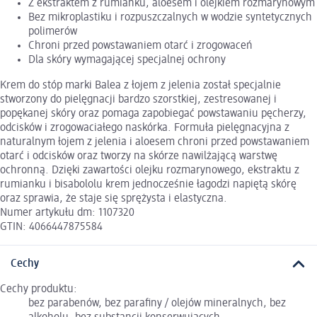
Z ekstraktem z rumianku, aloesem i olejkiem rozmarynowym
Bez mikroplastiku i rozpuszczalnych w wodzie syntetycznych
polimerów
Chroni przed powstawaniem otarć i zrogowaceń
Dla skóry wymagającej specjalnej ochrony
Krem do stóp marki Balea z łojem z jelenia został specjalnie
stworzony do pielęgnacji bardzo szorstkiej, zestresowanej i
popękanej skóry oraz pomaga zapobiegać powstawaniu pęcherzy,
odcisków i zrogowaciałego naskórka. Formuła pielęgnacyjna z
naturalnym łojem z jelenia i aloesem chroni przed powstawaniem
otarć i odcisków oraz tworzy na skórze nawilżającą warstwę
ochronną. Dzięki zawartości olejku rozmarynowego, ekstraktu z
rumianku i bisabololu krem jednocześnie łagodzi napiętą skórę
oraz sprawia, że staje się sprężysta i elastyczna.
Numer artykułu dm: 1107320
GTIN: 4066447875584
Cechy
Cechy produktu:
bez parabenów, bez parafiny / olejów mineralnych, bez