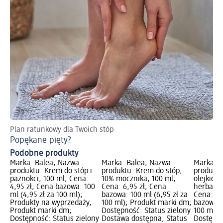
Plan ratunkowy dla Twoich stóp
Sp
Popękane pięty?
Su
Podobne produkty
Marka: Balea; Nazwa
Marka: Balea; Nazwa
Marka: B
produktu: Krem do stóp i
produktu: Krem do stóp,
produktu
paznokci, 100 ml; Cena:
10% mocznika, 100 ml;
olejkiem
4,95 zł; Cena bazowa: 100
Cena: 6,95 zł; Cena
herbacia
ml (4,95 zł za 100 ml);
bazowa: 100 ml (6,95 zł za
Cena: 8,
Produkty na wyprzedaży,
100 ml); Produkt marki dm;
bazowa: 
Produkt marki dm;
Dostępność: Status zielony
100 ml);
Dostępność: Status zielony
Dostawa dostępna, Status
Dostępno