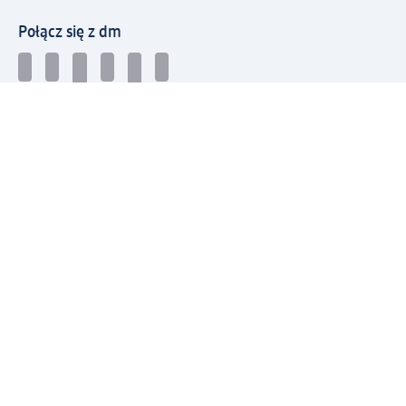
Połącz się z dm
Pobierz aplikację dm:
© 2026 dm-drogerie markt sp. z o.o.
Impressum
Polityka prywatności
Ogólne warunki handlowe
Odstąpienie od umowy w dm
Rozstrzyganie sporów
Zgłaszanie nieprawidłowości
Utylizacja sprzętu elektrycznego
Deklaracja w sprawie dostępności