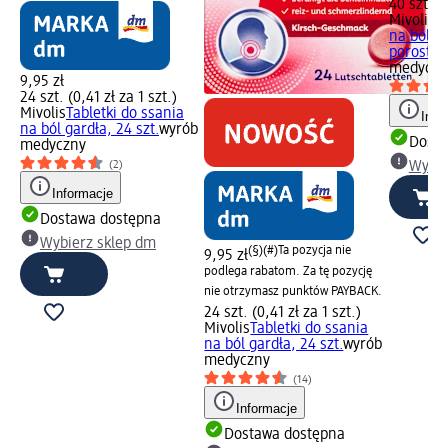
40 szt. (0
Mivolis
Pa
na ból ga
porostem.
medyczn
9,95 zł
24 szt. (0,41 zł za 1 szt.)
Mivolis
Tabletki do ssania
Info
na ból gardła, 24 szt.
wyrób
Dosta
medyczny
(2)
Wybie
Informacje
Dostawa dostępna
Wybierz sklep dm
(§)(#)
Ta pozycja nie
9,95 zł
podlega rabatom. Za tę pozycję
nie otrzymasz punktów PAYBACK.
24 szt. (0,41 zł za 1 szt.)
Mivolis
Tabletki do ssania
na ból gardła, 24 szt.
wyrób
medyczny
(14)
Informacje
Dostawa dostępna