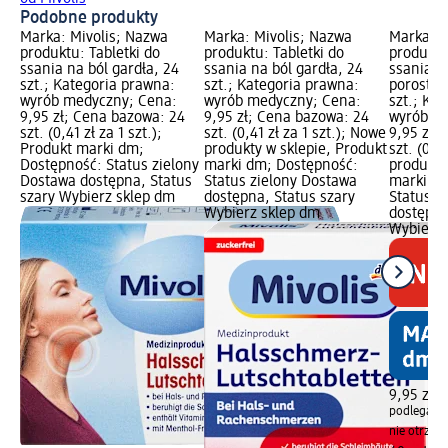
Podobne produkty
Marka: Mivolis; Nazwa
Marka: Mivolis; Nazwa
Marka: M
produktu: Tabletki do
produktu: Tabletki do
produktu
ssania na ból gardła, 24
ssania na ból gardła, 24
ssania n
szt.; Kategoria prawna:
szt.; Kategoria prawna:
porostem
wyrób medyczny; Cena:
wyrób medyczny; Cena:
szt.; Ka
9,95 zł; Cena bazowa: 24
9,95 zł; Cena bazowa: 24
wyrób m
szt. (0,41 zł za 1 szt.);
szt. (0,41 zł za 1 szt.); Nowe
9,95 zł;
Produkt marki dm;
produkty w sklepie, Produkt
szt. (0,2
Dostępność: Status zielony
marki dm; Dostępność:
produkty
Dostawa dostępna, Status
Status zielony Dostawa
marki dm
szary Wybierz sklep dm
dostępna, Status szary
Status z
Wybierz sklep dm
dostępna
Wybierz 
(§)
9,95 zł
podlega ra
nie otrzy