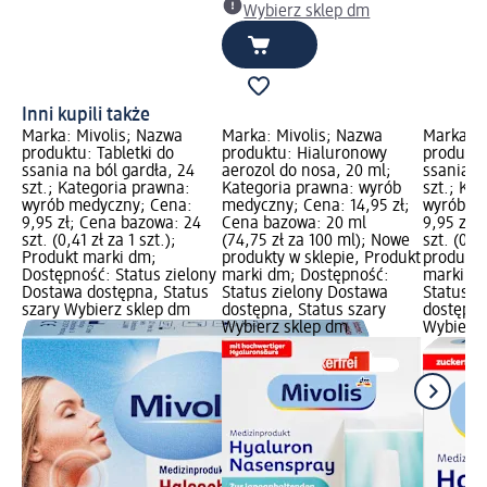
Wybierz sklep dm
Inni kupili także
Marka: Mivolis; Nazwa
Marka: Mivolis; Nazwa
Marka: M
produktu: Tabletki do
produktu: Hialuronowy
produktu
ssania na ból gardła, 24
aerozol do nosa, 20 ml;
ssania n
szt.; Kategoria prawna:
Kategoria prawna: wyrób
szt.; Ka
wyrób medyczny; Cena:
medyczny; Cena: 14,95 zł;
wyrób m
9,95 zł; Cena bazowa: 24
Cena bazowa: 20 ml
9,95 zł;
szt. (0,41 zł za 1 szt.);
(74,75 zł za 100 ml); Nowe
szt. (0,4
Produkt marki dm;
produkty w sklepie, Produkt
produkty
Dostępność: Status zielony
marki dm; Dostępność:
marki dm
Dostawa dostępna, Status
Status zielony Dostawa
Status z
szary Wybierz sklep dm
dostępna, Status szary
dostępna
Wybierz sklep dm
Wybierz 