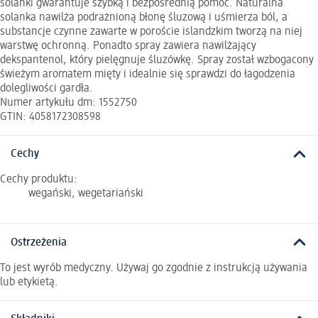
solanki gwarantuje szybką i bezpośrednią pomoc. Naturalna
solanka nawilża podrażnioną błonę śluzową i uśmierza ból, a
substancje czynne zawarte w poroście islandzkim tworzą na niej
warstwę ochronną. Ponadto spray zawiera nawilżający
dekspantenol, który pielęgnuje śluzówkę. Spray został wzbogacony
świeżym aromatem mięty i idealnie się sprawdzi do łagodzenia
dolegliwości gardła.
Numer artykułu dm: 1552750
GTIN: 4058172308598
Cechy
Cechy produktu:
wegański, wegetariański
Ostrzeżenia
To jest wyrób medyczny. Używaj go zgodnie z instrukcją używania
lub etykietą.