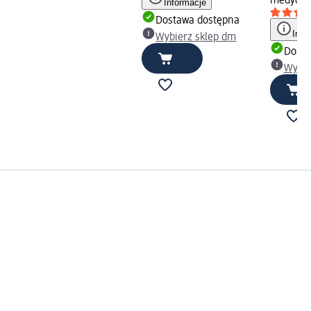
medyczn
Informacje
Dostawa dostępna
Info
Wybierz sklep dm
Dosta
Wybie