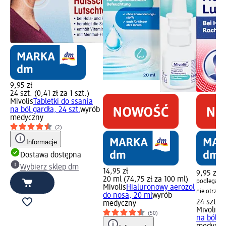
9,95 zł
24 szt. (0,41 zł za 1 szt.)
Mivolis
Tabletki do ssania
na ból gardła, 24 szt.
wyrób
medyczny
(2)
Informacje
Dostawa dostępna
Wybierz sklep dm
14,95 zł
(§)
9,95 zł
20 ml (74,75 zł za 100 ml)
podlega ra
Mivolis
Hialuronowy aerozol
nie otrzy
do nosa, 20 ml
wyrób
24 szt. (0
medyczny
Mivolis
Ta
(50)
na ból ga