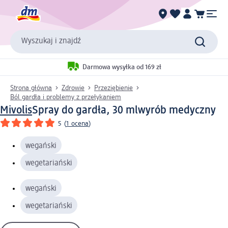
Wyszukaj i znajdź
Darmowa wysyłka od 169 zł
Strona główna
Zdrowie
Przeziębienie
Ból gardła i problemy z przełykaniem
Mivolis
Spray do gardła, 30 ml
wyrób medyczny
5
(
1 ocena
)
wegański
wegetariański
wegański
wegetariański