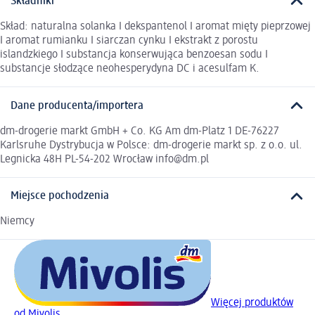
Składniki
Skład: naturalna solanka I dekspantenol I aromat mięty pieprzowej
I aromat rumianku I siarczan cynku I ekstrakt z porostu
islandzkiego I substancja konserwująca benzoesan sodu I
substancje słodzące neohesperydyna DC i acesulfam K.
Dane producenta/importera
dm-drogerie markt GmbH + Co. KG Am dm-Platz 1 DE-76227
Karlsruhe Dystrybucja w Polsce: dm-drogerie markt sp. z o.o. ul.
Legnicka 48H PL-54-202 Wrocław info@dm.pl
Miejsce pochodzenia
Niemcy
Więcej produktów
od Mivolis