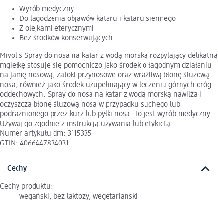
Wyrób medyczny
Do łagodzenia objawów kataru i kataru siennego
Z olejkami eterycznymi
Bez środków konserwujących
Mivolis Spray do nosa na katar z wodą morską rozpylający delikatną
mgiełkę stosuje się pomocniczo jako środek o łagodnym działaniu
na jamę nosową, zatoki przynosowe oraz wrażliwą błonę śluzową
nosa, również jako środek uzupełniający w leczeniu górnych dróg
oddechowych. Spray do nosa na katar z wodą morską nawilża i
oczyszcza błonę śluzową nosa w przypadku suchego lub
podrażnionego przez kurz lub pyłki nosa. To jest wyrób medyczny.
Używaj go zgodnie z instrukcją używania lub etykietą.
Numer artykułu dm: 3115335
GTIN: 4066447834031
Cechy
Cechy produktu:
wegański, bez laktozy, wegetariański