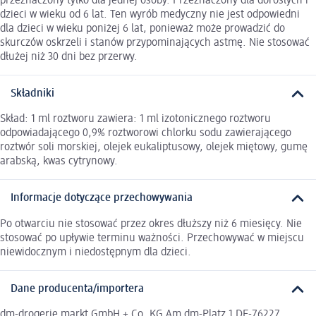
przeznaczony tylko dla jednej osoby. Przeznaczony dla dorosłych i
dzieci w wieku od 6 lat. Ten wyrób medyczny nie jest odpowiedni
dla dzieci w wieku poniżej 6 lat, ponieważ może prowadzić do
skurczów oskrzeli i stanów przypominających astmę. Nie stosować
dłużej niż 30 dni bez przerwy.
Składniki
Skład: 1 ml roztworu zawiera: 1 ml izotonicznego roztworu
odpowiadającego 0,9% roztworowi chlorku sodu zawierającego
roztwór soli morskiej, olejek eukaliptusowy, olejek miętowy, gumę
arabską, kwas cytrynowy.
Informacje dotyczące przechowywania
Po otwarciu nie stosować przez okres dłuższy niż 6 miesięcy. Nie
stosować po upływie terminu ważności. Przechowywać w miejscu
niewidocznym i niedostępnym dla dzieci.
Dane producenta/importera
dm-drogerie markt GmbH + Co. KG Am dm-Platz 1 DE-76227