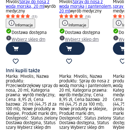
Mivolis
Spray do nosa z
Mivolis
Spray do nosa z
Mivolis
P
wodą morską, 20 ml
wyrób
wodą morską i pantenolem,
spray do
medyczny
20 ml
wyrób medyczny
medyczn
(53)
(58)
Informacje
Informacje
Info
Dostawa dostępna
Dostawa dostępna
Dosta
Wybierz sklep dm
Wybierz sklep dm
Wybie
Inni kupili także
Marka: Mivolis; Nazwa
Marka: Mivolis; Nazwa
Marka: M
produktu:
produktu: Spray do nosa z
produktu
Przeciwobrzękowy spray do
wodą morską i pantenolem,
wodą mor
nosa, 20 ml; Kategoria
20 ml; Kategoria prawna:
Kategori
prawna: wyrób medyczny;
wyrób medyczny; Cena:
medyczny
Cena: 8,95 zł; Cena
8,95 zł; Cena bazowa: 20
Cena baz
bazowa: 20 ml (44,75 zł za
ml (44,75 zł za 100 ml);
(44,75 z
100 ml); Nowe produkty w
Nowe produkty w sklepie,
produkty
sklepie, Produkt marki dm;
Produkt marki dm;
marki dm
Dostępność: Status zielony
Dostępność: Status zielony
Status z
Dostawa dostępna, Status
Dostawa dostępna, Status
dostępna
szary Wybierz sklep dm
szary Wybierz sklep dm
Wybierz 