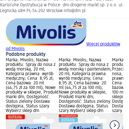
Karlsruhe Dystrybucja w Polsce: dm-drogerie markt sp. z o.o. ul.
Legnicka 48H PL-54-202 Wrocław info@dm.pl
Więcej produktów
od Mivolis
Podobne produkty
Marka: Mivolis; Nazwa
Marka: Mivolis; Nazwa
Marka: M
produktu: Spray do nosa z
produktu: Spray do nosa z
produktu
wodą morską, 20 ml;
wodą morską i pantenolem,
Przeciwo
Kategoria prawna: wyrób
20 ml; Kategoria prawna:
nosa, 20
medyczny; Cena: 8,95 zł;
wyrób medyczny; Cena:
prawna:
Cena bazowa: 20 ml
8,95 zł; Cena bazowa: 20
Cena: 8,
(44,75 zł za 100 ml); Nowe
ml (44,75 zł za 100 ml);
bazowa: 
produkty w sklepie, Produkt
Nowe produkty w sklepie,
100 ml);
marki dm; Dostępność:
Produkt marki dm;
sklepie,
Status zielony Dostawa
Dostępność: Status zielony
Dostępno
dostępna, Status szary
Dostawa dostępna, Status
Dostawa 
Wybierz sklep dm
szary Wybierz sklep dm
szary Wy