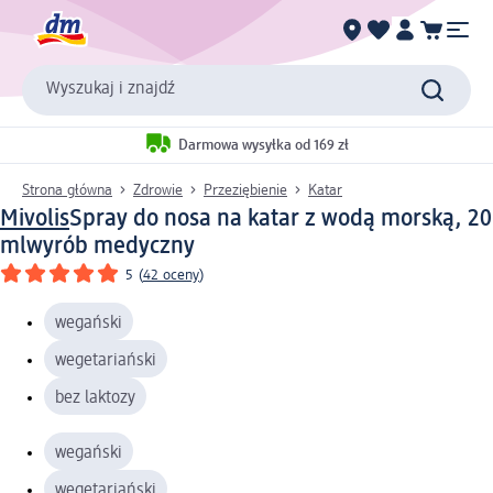
Wyszukaj i znajdź
Darmowa wysyłka od 169 zł
Strona główna
Zdrowie
Przeziębienie
Katar
Mivolis
Spray do nosa na katar z wodą morską, 20
ml
wyrób medyczny
5
(
42 oceny
)
wegański
wegetariański
bez laktozy
wegański
wegetariański