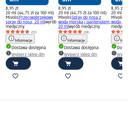
8,95 zł
8,95 zł
8,95 zł
20 ml (44,75 zł za 100 ml)
20 ml (44,75 zł za 100 ml)
20 ml (44
Mivolis
Przeciwobrzękowy
Mivolis
Spray do nosa z
Mivolis
S
spray do nosa, 20 ml
wyrób
wodą morską i pantenolem,
wodą mor
medyczny
20 ml
wyrób medyczny
medyczn
(53)
(58)
Informacje
Informacje
Info
Dostawa dostępna
Dostawa dostępna
Dosta
Wybierz sklep dm
Wybierz sklep dm
Wybie