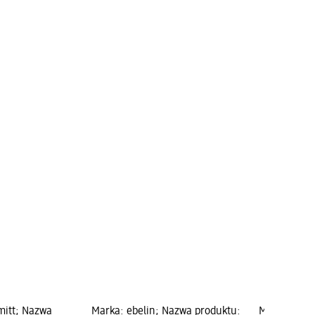
mitt; Nazwa
Marka: ebelin; Nazwa produktu:
Marka: ebel