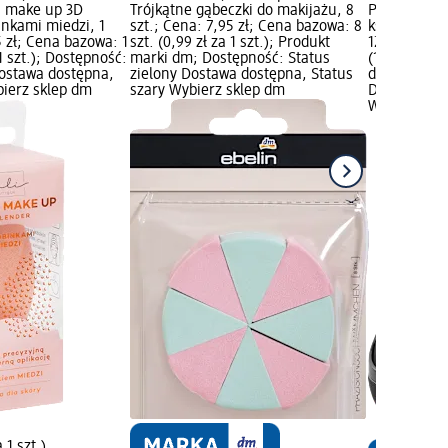
a make up 3D
Trójkątne gąbeczki do makijażu, 8
Pojemnik na
nkami miedzi, 1
szt.; Cena: 7,95 zł; Cena bazowa: 8
kształcie jaj
5 zł; Cena bazowa: 1
szt. (0,99 zł za 1 szt.); Produkt
12,95 zł; Ce
 1 szt.); Dostępność:
marki dm; Dostępność: Status
(12,95 zł za
Dostawa dostępna,
zielony Dostawa dostępna, Status
dm; Dostępn
bierz sklep dm
szary Wybierz sklep dm
Dostawa dos
Wybierz skl
a 1 szt.)