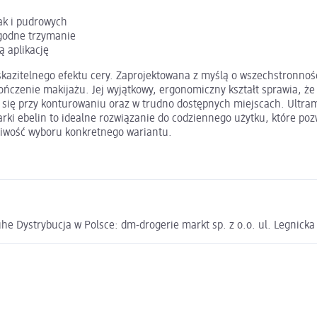
ak i pudrowych
godne trzymanie
 aplikację
skazitelnego efektu cery. Zaprojektowana z myślą o wszechstronnośc
zenie makijażu. Jej wyjątkowy, ergonomiczny kształt sprawia, że id
a się przy konturowaniu oraz w trudno dostępnych miejscach. Ultr
ki ebelin to idealne rozwiązanie do codziennego użytku, które pozw
żliwość wyboru konkretnego wariantu.
e Dystrybucja w Polsce: dm-drogerie markt sp. z o.o. ul. Legnick