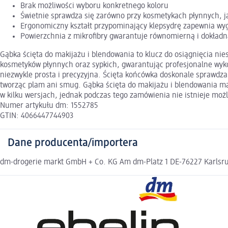
Brak możliwości wyboru konkretnego koloru
Świetnie sprawdza się zarówno przy kosmetykach płynnych, j
Ergonomiczny kształt przypominający klepsydrę zapewnia wy
Powierzchnia z mikrofibry gwarantuje równomierną i dokładną
Gąbka ścięta do makijażu i blendowania to klucz do osiągnięcia nie
kosmetyków płynnych oraz sypkich, gwarantując profesjonalne wykońc
niezwykle prosta i precyzyjna. Ścięta końcówka doskonale sprawdz
tworząc plam ani smug. Gąbka ścięta do makijażu i blendowania mar
w kilku wersjach, jednak podczas tego zamówienia nie istnieje mo
Numer artykułu dm: 1552785
GTIN: 4066447744903
Dane producenta/importera
dm-drogerie markt GmbH + Co. KG Am dm-Platz 1 DE-76227 Karlsruh