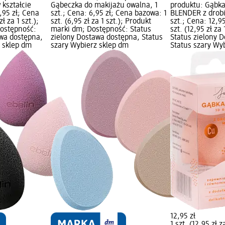
 kształcie
Gąbeczka do makijażu owalna, 1
produktu: Gąbk
1,95 zł; Cena
szt.; Cena: 6,95 zł; Cena bazowa: 1
BLENDER z drobi
ł za 1 szt.);
szt. (6,95 zł za 1 szt.); Produkt
szt.; Cena: 12,9
ostępność:
marki dm; Dostępność: Status
szt. (12,95 zł za
awa dostępna,
zielony Dostawa dostępna, Status
Status zielony 
z sklep dm
szary Wybierz sklep dm
Status szary Wy
12,95 zł
1 szt. (12,95 zł z