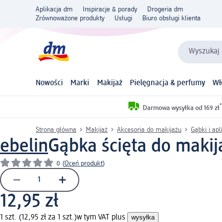
Aplikacja dm
Inspiracje & porady
Drogeria dm
Zrównoważone produkty
Usługi
Biuro obsługi klienta
Wyszukaj 
Nowości
Marki
Makijaż
Pielęgnacja & perfumy
Wł
*
Darmowa wysyłka od 169 zł
Strona główna
Makijaż
Akcesoria do makijażu
Gąbki i ap
ebelin
Gąbka ścięta do makija
0
(
Oceń produkt
)
12,95 zł
1 szt. (12,95 zł za 1 szt.)
w tym VAT plus
wysyłka