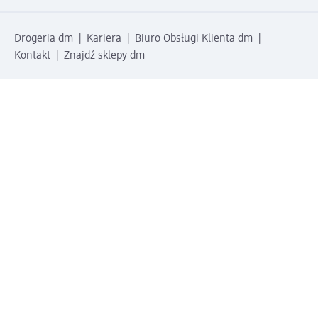
Drogeria dm
Kariera
Biuro Obsługi Klienta dm
Kontakt
Znajdź sklepy dm
Metody płatności
Połącz się z dm
Pobierz aplikację dm: