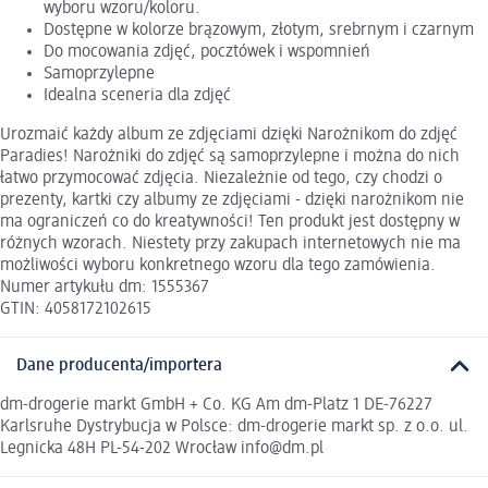
wyboru wzoru/koloru.
Dostępne w kolorze brązowym, złotym, srebrnym i czarnym
Do mocowania zdjęć, pocztówek i wspomnień
Samoprzylepne
Idealna sceneria dla zdjęć
Urozmaić każdy album ze zdjęciami dzięki Narożnikom do zdjęć
Paradies! Narożniki do zdjęć są samoprzylepne i można do nich
łatwo przymocować zdjęcia. Niezależnie od tego, czy chodzi o
prezenty, kartki czy albumy ze zdjęciami - dzięki narożnikom nie
ma ograniczeń co do kreatywności! Ten produkt jest dostępny w
różnych wzorach. Niestety przy zakupach internetowych nie ma
możliwości wyboru konkretnego wzoru dla tego zamówienia.
Numer artykułu dm: 1555367
GTIN: 4058172102615
Dane producenta/importera
dm-drogerie markt GmbH + Co. KG Am dm-Platz 1 DE-76227
Karlsruhe Dystrybucja w Polsce: dm-drogerie markt sp. z o.o. ul.
Legnicka 48H PL-54-202 Wrocław info@dm.pl