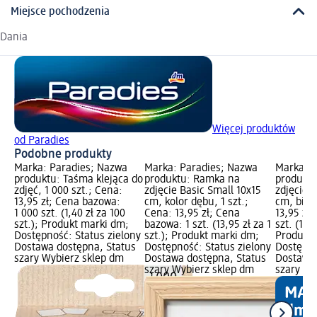
Miejsce pochodzenia
Dania
Więcej produktów
od Paradies
Podobne produkty
Marka: Paradies; Nazwa
Marka: Paradies; Nazwa
Marka: P
produktu: Taśma klejąca do
produktu: Ramka na
produkt
zdjęć, 1 000 szt.; Cena:
zdjęcie Basic Small 10x15
zdjęcie 
13,95 zł; Cena bazowa:
cm, kolor dębu, 1 szt.;
cm, biała
1 000 szt. (1,40 zł za 100
Cena: 13,95 zł; Cena
13,95 zł
szt.); Produkt marki dm;
bazowa: 1 szt. (13,95 zł za 1
szt. (13,9
Dostępność: Status zielony
szt.); Produkt marki dm;
Produkt 
Dostawa dostępna, Status
Dostępność: Status zielony
Dostępno
szary Wybierz sklep dm
Dostawa dostępna, Status
Dostawa 
szary Wybierz sklep dm
szary Wy