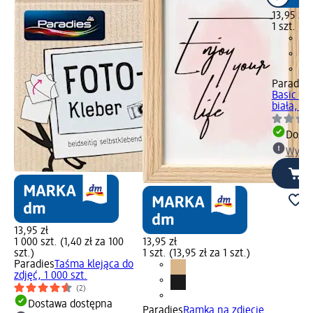
13,95 zł
1 szt. (13
Paradies
Basic Sm
biała, 1 s
Dosta
Wybie
13,95 zł
1 000 szt. (1,40 zł za 100
13,95 zł
szt.)
1 szt. (13,95 zł za 1 szt.)
Paradies
Taśma klejąca do
zdjęć, 1 000 szt.
(2)
Dostawa dostępna
Paradies
Ramka na zdjęcie