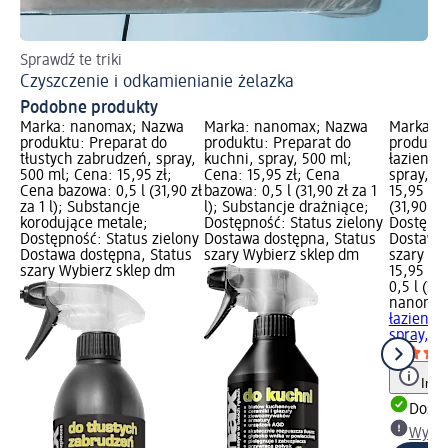
Sprawdź te triki
De
Czyszczenie i odkamienianie żelazka
Ja
Podobne produkty
Marka: nanomax; Nazwa
Marka: nanomax; Nazwa
Marka: 
produktu: Preparat do
produktu: Preparat do
produktu
tłustych zabrudzeń, spray,
kuchni, spray, 500 ml;
łazienek 
500 ml; Cena: 15,95 zł;
Cena: 15,95 zł; Cena
spray, 5
Cena bazowa: 0,5 l (31,90 zł
bazowa: 0,5 l (31,90 zł za 1
15,95 zł;
za 1 l); Substancje
l); Substancje drażniące;
(31,90 zł 
korodujące metale;
Dostępność: Status zielony
Dostępno
Dostępność: Status zielony
Dostawa dostępna, Status
Dostawa 
Dostawa dostępna, Status
szary Wybierz sklep dm
szary Wy
szary Wybierz sklep dm
15,95 zł
0,5 l (31,
nanoma
łazienek 
spray, 5
Info
Dosta
Wybie