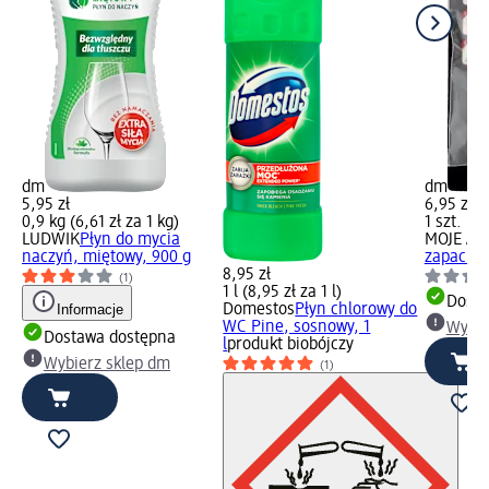
dm
dm
5,95 zł
6,95 zł
0,9 kg (6,61 zł za 1 kg)
1 szt. (6,
LUDWIK
Płyn do mycia
MOJE AU
naczyń, miętowy, 900 g
zapachow
8,95 zł
(1)
1 l (8,95 zł za 1 l)
Dosta
Informacje
Domestos
Płyn chlorowy do
WC Pine, sosnowy, 1
Wybie
Dostawa dostępna
l
produkt biobójczy
Wybierz sklep dm
(1)