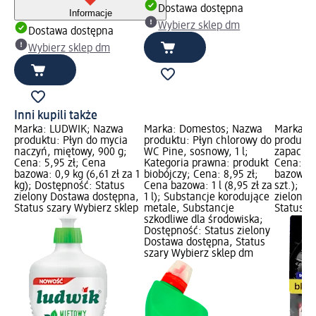
Dostawa dostępna
Informacje
Wybierz sklep dm
Dostawa dostępna
Wybierz sklep dm
Inni kupili także
Marka: LUDWIK; Nazwa
Marka: Domestos; Nazwa
Marka: 
produktu: Płyn do mycia
produktu: Płyn chlorowy do
produktu
naczyń, miętowy, 900 g;
WC Pine, sosnowy, 1 l;
zapachow
Cena: 5,95 zł; Cena
Kategoria prawna: produkt
Cena: 6,
bazowa: 0,9 kg (6,61 zł za 1
biobójczy; Cena: 8,95 zł;
bazowa: 1
kg); Dostępność: Status
Cena bazowa: 1 l (8,95 zł za
szt.); D
zielony Dostawa dostępna,
1 l); Substancje korodujące
zielony 
Status szary Wybierz sklep
metale, Substancje
Status s
szkodliwe dla środowiska;
Dostępność: Status zielony
Dostawa dostępna, Status
szary Wybierz sklep dm