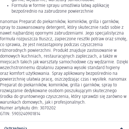
Formuła w formie sprayu umożliwia łatwą aplikację
bezpośrednio na zabrudzone powierzchnie
nanomax Preparat do piekarników, kominków, grilla i garnków,
spray to zaawansowany detergent, który skutecznie radzi sobie z
nawet najbardziej opornymi zabrudzeniami. Jego specjalistyczna
formuła rozpuszcza tłuszcz, zapieczone resztki potraw oraz smołę,
co sprawia, że jest niezastąpiony podczas czyszczenia
różnorodnych powierzchni. Produkt znajduje zastosowanie w
domowych kuchniach, restauracyjnych zapleczach, a także w
miejscach takich jak warsztaty samochodowe czy wędzarnie. Dzięki
wszechstronnemu działaniu zapewnia wysoki standard higieny
oraz komfort użytkowania. Spray aplikowany bezpośrednio na
powierzchnię ułatwia pracę, oszczędzając czas i wysiłek. nanomax
Preparat do piekarników, kominków, grilla i garnków, spray to
rozwiązanie dedykowane osobom poszukującym skutecznego
środka do gruntownego czyszczenia, który sprawdzi się zarówno w
warunkach domowych, jak i profesjonalnych.
Numer artykułu dm: 3070202
GTIN: 5903240901814