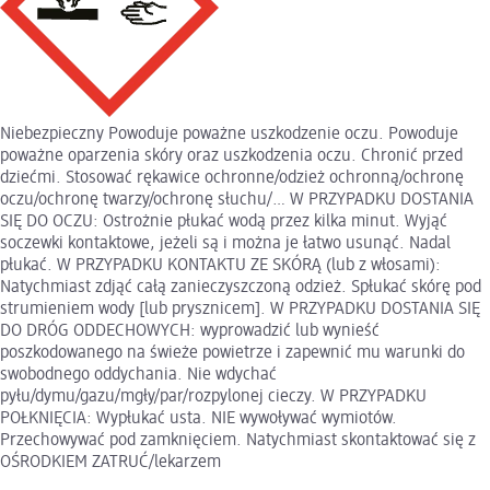
Niebezpieczny Powoduje poważne uszkodzenie oczu. Powoduje
poważne oparzenia skóry oraz uszkodzenia oczu. Chronić przed
dziećmi. Stosować rękawice ochronne/odzież ochronną/ochronę
oczu/ochronę twarzy/ochronę słuchu/… W PRZYPADKU DOSTANIA
SIĘ DO OCZU: Ostrożnie płukać wodą przez kilka minut. Wyjąć
soczewki kontaktowe, jeżeli są i można je łatwo usunąć. Nadal
płukać. W PRZYPADKU KONTAKTU ZE SKÓRĄ (lub z włosami):
Natychmiast zdjąć całą zanieczyszczoną odzież. Spłukać skórę pod
strumieniem wody [lub prysznicem]. W PRZYPADKU DOSTANIA SIĘ
DO DRÓG ODDECHOWYCH: wyprowadzić lub wynieść
poszkodowanego na świeże powietrze i zapewnić mu warunki do
swobodnego oddychania. Nie wdychać
pyłu/dymu/gazu/mgły/par/rozpylonej cieczy. W PRZYPADKU
POŁKNIĘCIA: Wypłukać usta. NIE wywoływać wymiotów.
Przechowywać pod zamknięciem. Natychmiast skontaktować się z
OŚRODKIEM ZATRUĆ/lekarzem