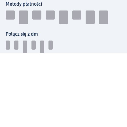
Metody płatności
Połącz się z dm
Pobierz aplikację dm:
© 2026 dm-drogerie markt sp. z o.o.
Impressum
Polityka prywatności