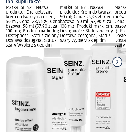
Inni kupili także
Marka: SEINZ.; Nazwa
Marka: SEINZ.; Nazwa
Marka: S
produktu: Energetyczny
produktu: Krem do twarzy,
produktu
krem do twarzy na dzień,
50 ml; Cena: 23,95 zł; Cena
odświeża
50 ml; Cena: 28,95 zł; Cena
bazowa: 50 ml (47,90 zł za
Cena: 11
bazowa: 50 ml (57,90 zł za
100 ml); Produkt marki dm;
bazowa: 0
100 ml); Produkt marki dm;
Dostępność: Status zielony
l); Prod
Dostępność: Status zielony
Dostawa dostępna, Status
Dostępno
Dostawa dostępna, Status
szary Wybierz sklep dm
Dostawa 
szary Wybierz sklep dm
szary Wy