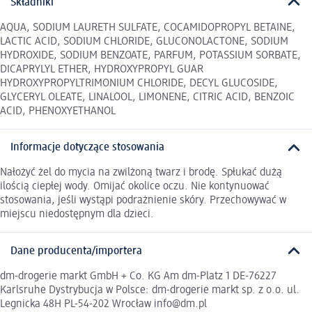
Składniki
AQUA, SODIUM LAURETH SULFATE, COCAMIDOPROPYL BETAINE,
LACTIC ACID, SODIUM CHLORIDE, GLUCONOLACTONE, SODIUM
HYDROXIDE, SODIUM BENZOATE, PARFUM, POTASSIUM SORBATE,
DICAPRYLYL ETHER, HYDROXYPROPYL GUAR
HYDROXYPROPYLTRIMONIUM CHLORIDE, DECYL GLUCOSIDE,
GLYCERYL OLEATE, LINALOOL, LIMONENE, CITRIC ACID, BENZOIC
ACID, PHENOXYETHANOL
Informacje dotyczące stosowania
Nałożyć żel do mycia na zwilżoną twarz i brodę. Spłukać dużą
ilością ciepłej wody. Omijać okolice oczu. Nie kontynuować
stosowania, jeśli wystąpi podrażnienie skóry. Przechowywać w
miejscu niedostępnym dla dzieci.
Dane producenta/importera
dm-drogerie markt GmbH + Co. KG Am dm-Platz 1 DE-76227
Karlsruhe Dystrybucja w Polsce: dm-drogerie markt sp. z o.o. ul.
Legnicka 48H PL-54-202 Wrocław info@dm.pl