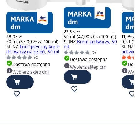
23,95 zł
28,95 zł
50 ml (47,90 zł za 100 ml)
11,95 zł
50 ml (57,90 zł za 100 ml)
SEINZ.
Krem do twarzy, 50
0,3 l (39,
SEINZ.
Energetyczny krem
ml
SEINZ.
Że
do twarzy na dzień, 50 ml
odświeża
(0)
(0)
Dostawa dostępna
Dostawa dostępna
Dosta
Wybierz sklep dm
Wybierz sklep dm
Wybie