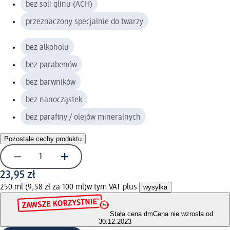
bez soli glinu (ACH)
przeznaczony specjalnie do twarzy
bez alkoholu
bez parabenów
bez barwników
bez nanocząstek
bez parafiny / olejów mineralnych
Pozostałe cechy produktu
23,95 zł
250 ml (9,58 zł za 100 ml)
w tym VAT plus
wysyłka
Stała cena dm
Cena nie wzrosła od
30.12.2023