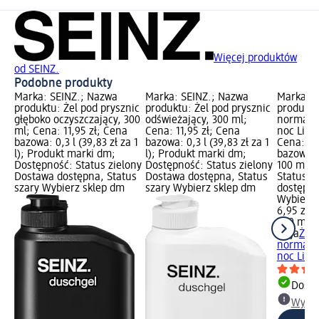
Więcej produktów
od SEINZ.
Podobne produkty
Marka: SEINZ.; Nazwa
Marka: SEINZ.; Nazwa
Marka: z
produktu: Żel pod prysznic
produktu: Żel pod prysznic
produktu
głęboko oczyszczający, 300
odświeżający, 300 ml;
normaliz
ml; Cena: 11,95 zł; Cena
Cena: 11,95 zł; Cena
noc Liśc
bazowa: 0,3 l (39,83 zł za 1
bazowa: 0,3 l (39,83 zł za 1
Cena: 6,
l); Produkt marki dm;
l); Produkt marki dm;
bazowa: 
Dostępność: Status zielony
Dostępność: Status zielony
100 ml);
Dostawa dostępna, Status
Dostawa dostępna, Status
Status z
szary Wybierz sklep dm
szary Wybierz sklep dm
dostępna
Wybierz 
6,95 zł
200 ml (3
ziaja
Żel 
normaliz
noc Liści
Dosta
Wybie