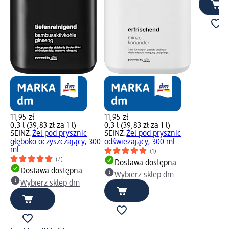
11,95 zł
11,95 zł
0,3 l (39,83 zł za 1 l)
0,3 l (39,83 zł za 1 l)
SEINZ.
Żel pod prysznic
SEINZ.
Żel pod prysznic
głęboko oczyszczający, 300
odświeżający, 300 ml
ml
(1)
(2)
Dostawa dostępna
Dostawa dostępna
Wybierz sklep dm
Wybierz sklep dm