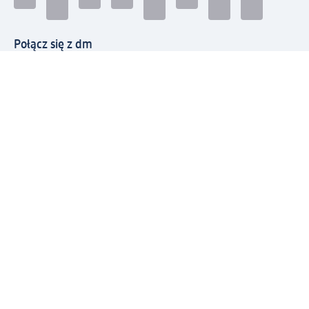
Połącz się z dm
Pobierz aplikację dm:
© 2026 dm-drogerie markt sp. z o.o.
Impressum
Polityka prywatności
Ogólne warunki handlowe
Odstąpienie od umowy w dm
Rozstrzyganie sporów
Zgłaszanie nieprawidłowości
Utylizacja sprzętu elektrycznego