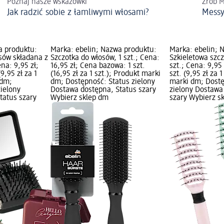
Poznaj nasze wskazówki
Zrób M
Jak radzić sobie z łamliwymi włosami?
Messy
a produktu:
Marka: ebelin; Nazwa produktu:
Marka: ebelin; 
osów składana z
Szczotka do włosów, 1 szt.; Cena:
Szkieletowa szcz
ena: 9,95 zł;
16,95 zł; Cena bazowa: 1 szt.
szt.; Cena: 9,95
9,95 zł za 1
(16,95 zł za 1 szt.); Produkt marki
szt. (9,95 zł za 
 dm;
dm; Dostępność: Status zielony
marki dm; Dostę
zielony
Dostawa dostępna, Status szary
zielony Dostawa
tatus szary
Wybierz sklep dm
szary Wybierz s