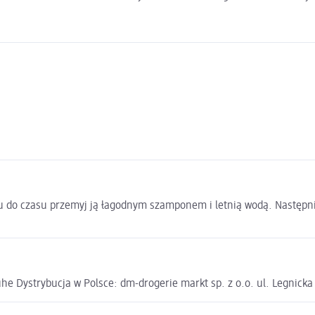
asu do czasu przemyj ją łagodnym szamponem i letnią wodą. Następni
e Dystrybucja w Polsce: dm-drogerie markt sp. z o.o. ul. Legnick