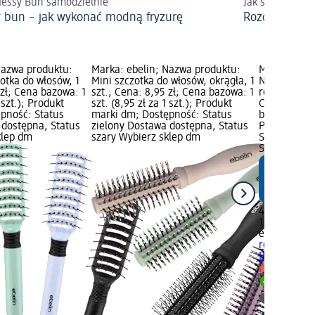
essy Bun samodzielnie
Jak sobie z nim
 bun – jak wykonać modną fryzurę
Rozdwojone 
Nazwa produktu:
Marka: ebelin; Nazwa produktu:
Marka: ebe
otka do włosów, 1
Mini szczotka do włosów, okrągła, 1
Nazwa produ
 zł; Cena bazowa: 1
szt.; Cena: 8,95 zł; Cena bazowa: 1
rozczesywan
1 szt.); Produkt
szt. (8,95 zł za 1 szt.); Produkt
Classic, 1 s
pność: Status
marki dm; Dostępność: Status
bazowa: 1 szt
 dostępna, Status
zielony Dostawa dostępna, Status
Produkt mar
klep dm
szary Wybierz sklep dm
Status ziel
Status szar
44,95 zł
1 szt. (44,95
ebelin PRO
rozczesywa
Professional.
Dostawa
Wybierz 