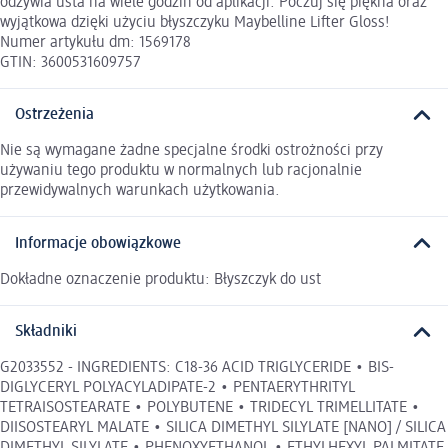
odżywia usta na wiele godzin od aplikacji. Poczuj się piękna oraz
wyjątkowa dzięki użyciu błyszczyku Maybelline Lifter Gloss!
Numer artykułu dm: 1569178
GTIN: 3600531609757
Ostrzeżenia
Nie są wymagane żadne specjalne środki ostrożności przy
używaniu tego produktu w normalnych lub racjonalnie
przewidywalnych warunkach użytkowania.
Informacje obowiązkowe
Dokładne oznaczenie produktu: Błyszczyk do ust
Składniki
G2033552 - INGREDIENTS: C18-36 ACID TRIGLYCERIDE • BIS-
DIGLYCERYL POLYACYLADIPATE-2 • PENTAERYTHRITYL
TETRAISOSTEARATE • POLYBUTENE • TRIDECYL TRIMELLITATE •
DIISOSTEARYL MALATE • SILICA DIMETHYL SILYLATE [NANO] / SILICA