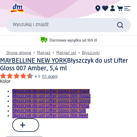
Wyszukaj i znajdź
Darmowa wysyłka od 169 zł
Strona główna
Makijaż
Makijaż ust
Błyszczyki
MAYBELLINE NEW YORK
Błyszczyk do ust Lifter
Gloss 007 Amber, 5,4 ml
4.5
(
11 ocen
)
Kolor
Błyszczyk do ust Lifter Gloss 029 Toast
Błyszczyk do ust Lifter Gloss 009 Topaz
Błyszczyk do ust Lifter Gloss 008 Stone
Błyszczyk do ust Lifter Gloss 005 Petal
Błyszczyk do ust Lifter Gloss 004 Silk
Błyszczyk do ust Lifter Gloss 006 Reef