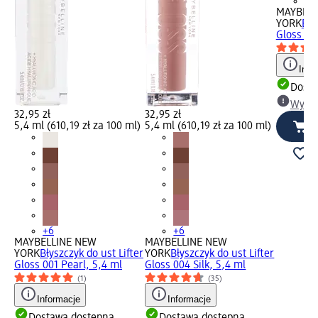
+6
MAYBELL
YORK
Bły
Gloss 00
Info
Dosta
Wybie
32,95 zł
32,95 zł
5,4 ml (610,19 zł za 100 ml)
5,4 ml (610,19 zł za 100 ml)
+6
+6
MAYBELLINE NEW
MAYBELLINE NEW
YORK
Błyszczyk do ust Lifter
YORK
Błyszczyk do ust Lifter
Gloss 001 Pearl, 5,4 ml
Gloss 004 Silk, 5,4 ml
(1)
(35)
Informacje
Informacje