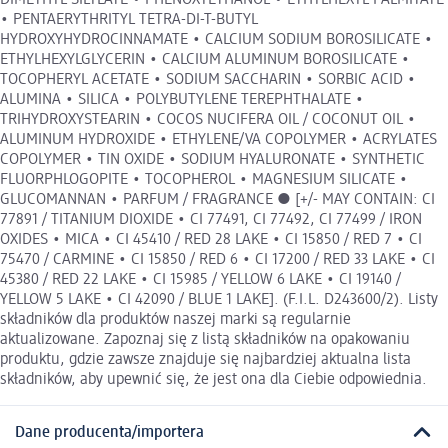
DIMETHYL SILYLATE • PHENOXYETHANOL • ETHYLHEXYL PALMITATE
• PENTAERYTHRITYL TETRA-DI-T-BUTYL
HYDROXYHYDROCINNAMATE • CALCIUM SODIUM BOROSILICATE •
ETHYLHEXYLGLYCERIN • CALCIUM ALUMINUM BOROSILICATE •
TOCOPHERYL ACETATE • SODIUM SACCHARIN • SORBIC ACID •
ALUMINA • SILICA • POLYBUTYLENE TEREPHTHALATE •
TRIHYDROXYSTEARIN • COCOS NUCIFERA OIL / COCONUT OIL •
ALUMINUM HYDROXIDE • ETHYLENE/VA COPOLYMER • ACRYLATES
COPOLYMER • TIN OXIDE • SODIUM HYALURONATE • SYNTHETIC
FLUORPHLOGOPITE • TOCOPHEROL • MAGNESIUM SILICATE •
GLUCOMANNAN • PARFUM / FRAGRANCE ● [+/- MAY CONTAIN: CI
77891 / TITANIUM DIOXIDE • CI 77491, CI 77492, CI 77499 / IRON
OXIDES • MICA • CI 45410 / RED 28 LAKE • CI 15850 / RED 7 • CI
75470 / CARMINE • CI 15850 / RED 6 • CI 17200 / RED 33 LAKE • CI
45380 / RED 22 LAKE • CI 15985 / YELLOW 6 LAKE • CI 19140 /
YELLOW 5 LAKE • CI 42090 / BLUE 1 LAKE]. (F.I.L. D243600/2). Listy
składników dla produktów naszej marki są regularnie
aktualizowane. Zapoznaj się z listą składników na opakowaniu
produktu, gdzie zawsze znajduje się najbardziej aktualna lista
składników, aby upewnić się, że jest ona dla Ciebie odpowiednia.
Dane producenta/importera