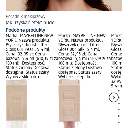
Poradnik makijażowy
Od
Jak uzyskać efekt nude
Sp
Podobne produkty
Marka: MAYBELLINE NEW
Marka: MAYBELLINE NEW
Marka: 
YORK; Nazwa produktu:
YORK; Nazwa produktu:
YORK; N
Błyszczyk do ust Lifter
Błyszczyk do ust Lifter
Błyszczyk
Gloss 001 Pearl, 5,4 ml;
Gloss 004 Silk, 5,4 ml;
Gloss 00
Cena: 32,95 zł; Cena
Cena: 32,95 zł; Cena
Cena: 32
bazowa: 5,4 ml (610,19 zł za
bazowa: 5,4 ml (610,19 zł za
bazowa: 5
100 ml); Dostępność:
100 ml); Dostępność:
100 ml);
Status zielony Dostawa
Status zielony Dostawa
Status z
dostępna, Status szary
dostępna, Status szary
dostępna
Wybierz sklep dm
Wybierz sklep dm
Wybierz 
32,95 zł
5,4 ml (6