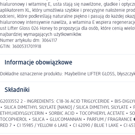
hialuronowy i witaminę E, usta stają się nawilżone, gładkie i opty
aplikatorem XL, który umożliwia szybkie i precyzyjne nałożenie prod
odcieni, które podkreślają naturalne piękno i pasują do każdej okaz
hialuronowy intensywnie nawilża, a witamina E wspiera regenerację 
ust Lifter Gloss 026 Honey to propozycja dla osób, które cenią wie
najbardziej wymagających użytkowników.
Numer artykułu dm: 3064117
GTIN: 3600531701918
Informacje obowiązkowe
Dokładne oznaczenie produktu: Maybelline LIFTER GLOSS, błyszczyk
Składniki
G2033552 2 - INGREDIENTS: C18-36 ACID TRIGLYCERIDE • BIS-DI
• SILICA DIMETHYL SILYLATE [NANO] / SILICA DIMETHYL SILYLA
ETHYLHEXYLGLYCERIN • SORBIC ACID • TOCOPHERYL ACETATE • S
TOCOPHEROL • SILICA • GLUCOMANNAN • PARFUM / FRAGRANCE ● [+/- 
RED 7 • CI 15985 / YELLOW 6 LAKE • CI 42090 / BLUE 1 LAKE • CI 453