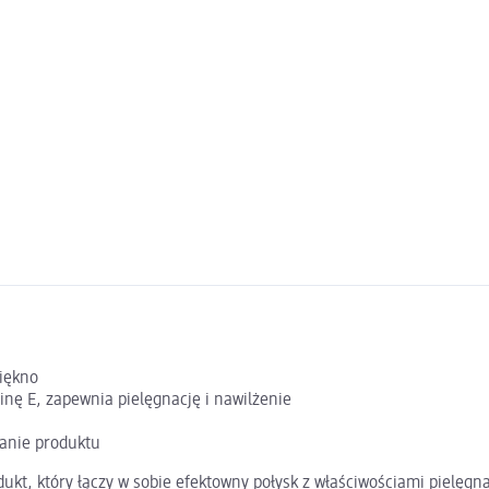
piękno
ę E, zapewnia pielęgnację i nawilżenie
danie produktu
dukt, który łączy w sobie efektowny połysk z właściwościami pielęg