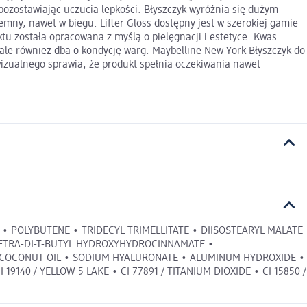
 pozostawiając uczucia lepkości. Błyszczyk wyróżnia się dużym
jemny, nawet w biegu. Lifter Gloss dostępny jest w szerokiej gamie
ktu została opracowana z myślą o pielęgnacji i estetyce. Kwas
, ale również dba o kondycję warg. Maybelline New York Błyszczyk do
 wizualnego sprawia, że produkt spełnia oczekiwania nawet
E • POLYBUTENE • TRIDECYL TRIMELLITATE • DIISOSTEARYL MALATE
L TETRA-DI-T-BUTYL HYDROXYHYDROCINNAMATE •
/ COCONUT OIL • SODIUM HYALURONATE • ALUMINUM HYDROXIDE •
9140 / YELLOW 5 LAKE • CI 77891 / TITANIUM DIOXIDE • CI 15850 /