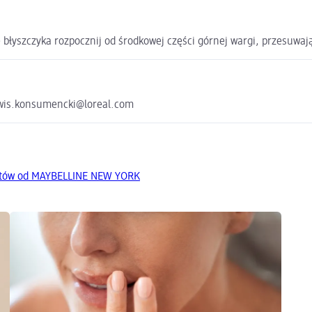
ę błyszczyka rozpocznij od środkowej części górnej wargi, przesuwaj
erwis.konsumencki@loreal.com
któw od MAYBELLINE NEW YORK