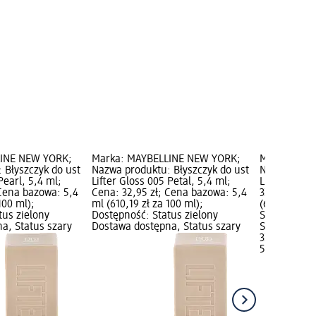
LINE NEW YORK;
Marka: MAYBELLINE NEW YORK;
Marka: MAY
 Błyszczyk do ust
Nazwa produktu: Błyszczyk do ust
Nazwa produ
Pearl, 5,4 ml;
Lifter Gloss 005 Petal, 5,4 ml;
Lifter Gloss
 Cena bazowa: 5,4
Cena: 32,95 zł; Cena bazowa: 5,4
32,95 zł; C
100 ml);
ml (610,19 zł za 100 ml);
(610,19 zł z
tus zielony
Dostępność: Status zielony
Status ziel
a, Status szary
Dostawa dostępna, Status szary
Status szar
32,95 zł
5,4 ml (610,