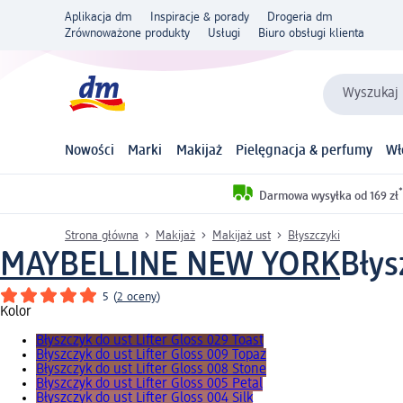
Aplikacja dm
Inspiracje & porady
Drogeria dm
Zrównoważone produkty
Usługi
Biuro obsługi klienta
Wyszukaj 
Nowości
Marki
Makijaż
Pielęgnacja & perfumy
Wł
*
Darmowa wysyłka od 169 zł
Strona główna
Makijaż
Makijaż ust
Błyszczyki
MAYBELLINE NEW YORK
Błys
5
(
2 oceny
)
Kolor
Błyszczyk do ust Lifter Gloss 029 Toast
Błyszczyk do ust Lifter Gloss 009 Topaz
Błyszczyk do ust Lifter Gloss 008 Stone
Błyszczyk do ust Lifter Gloss 005 Petal
Błyszczyk do ust Lifter Gloss 004 Silk