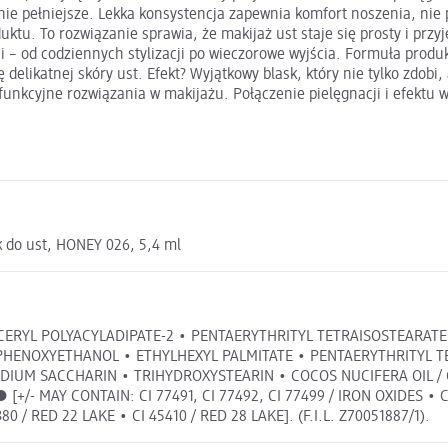
cznie pełniejsze. Lekka konsystencja zapewnia komfort noszenia, nie
uktu. To rozwiązanie sprawia, że makijaż ust staje się prosty i przy
ji – od codziennych stylizacji po wieczorowe wyjścia. Formuła produ
delikatnej skóry ust. Efekt? Wyjątkowy blask, który nie tylko zdobi
lofunkcyjne rozwiązania w makijażu. Połączenie pielęgnacji i efektu
 do ust, HONEY 026, 5,4 ml
GLYCERYL POLYACYLADIPATE-2 • PENTAERYTHRITYL TETRAISOSTEARAT
TE • PHENOXYETHANOL • ETHYLHEXYL PALMITATE • PENTAERYTHRITY
ODIUM SACCHARIN • TRIHYDROXYSTEARIN • COCOS NUCIFERA OIL 
MAY CONTAIN: CI 77491, CI 77492, CI 77499 / IRON OXIDES • CI 1
80 / RED 22 LAKE • CI 45410 / RED 28 LAKE]. (F.I.L. Z70051887/1).