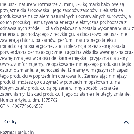
Pieluszki nature w rozmiarze 2, mini, 3-6 kg marki babylove są
przyjazne dla środowiska i jego zasobów zasobów. Pieluszki są
produkowane z udziałem naturalnych i odnawialnych surowców, a
do ich produkcji jest używana energia elektryczna pochodząca z
odnawialnych źródeł. Folia do pakowania została wykonana w 80% z
materiału pochodzącego z recyklingu, a dodatkowo pieluszki nie
zawierają chloru, balsamów, perfum i naturalnego lateksu.
Ponadto są hipoalergiczne, a ich tolerancja przez skórę została
potwierdzona dermatologicznie. Łagodna wkładka wewnętrzna oraz
zewnętrzna jest w całości delikatnie miękka i przyjazna dla skóry.
UWAGA! Informujemy, że opakowanie niniejszego produktu uległo
ostatnio zmianie, a jednocześnie, iż mamy w magazynach zapas
tego produktu w poprzednim opakowaniu. Zamawiając niniejszy
produkt, możesz go otrzymać w poprzednim opakowaniu, na
którym zalety produktu są opisane w inny sposób. Jednakże
zapewniamy, iż skład produktu i jego działanie nie uległy zmianie.
Numer artykułu dm: 1575762
GTIN: 4067796064537
Cechy
Rozmiar pieluchy: