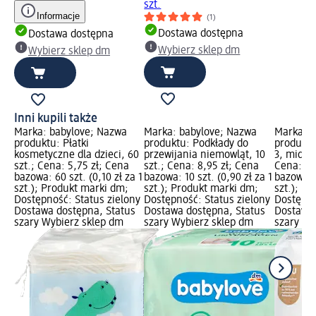
szt.
Informacje
(1)
Dostawa dostępna
Dostawa dostępna
Wybierz sklep dm
Wybierz sklep dm
Inni kupili także
Marka: babylove; Nazwa
Marka: babylove; Nazwa
Marka: b
produktu: Płatki
produktu: Podkłady do
produktu
kosmetyczne dla dzieci, 60
przewijania niemowląt, 10
3, midi, 
szt.; Cena: 5,75 zł; Cena
szt.; Cena: 8,95 zł; Cena
Cena: 20
bazowa: 60 szt. (0,10 zł za 1
bazowa: 10 szt. (0,90 zł za 1
bazowa: 3
szt.); Produkt marki dm;
szt.); Produkt marki dm;
szt.); P
Dostępność: Status zielony
Dostępność: Status zielony
Dostępno
Dostawa dostępna, Status
Dostawa dostępna, Status
Dostawa 
szary Wybierz sklep dm
szary Wybierz sklep dm
szary Wy