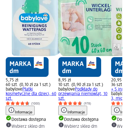
5,75 zł
8,95 zł
20,95 zł
60 szt. (0,10 zł za 1 szt.)
10 szt. (0,90 zł za 1 szt.)
36 szt. (0
babylove
Płatki
babylove
Podkłady do
+ 5 inne
kosmetyczne dla dzieci, 60
przewijania niemowląt, 10
babylove
szt.
szt.
3, midi, 
(1000)
(978)
Informacje
Informacje
Info
Dostawa dostępna
Dostawa dostępna
Dosta
Wybierz sklep dm
Wybierz sklep dm
Wybie