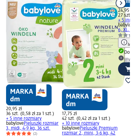
24,95 zł
27 szt. (0
+ 5 inne
babylove
6, XL, 15
Info
Dosta
Wybie
20,95 zł
36 szt. (0,58 zł za 1 szt.)
17,75 zł
+ 5 inne rozmiary
42 szt. (0,42 zł za 1 szt.)
babylove
Pieluszki rozmiar
+ 10 inne rozmiary
3, midi, 4-9 kg, 36 szt.
babylove
Pieluszki Premium
rozmiar 2, mini, 3-6 kg, 42
(2)