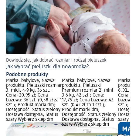
Dowiedz się, jak dobrać rozmiar i rodzaj pieluszek
Po
Jak wybrać pieluszki dla noworodka?
Pr
Podobne produkty
Marka: babylove; Nazwa
Marka: babylove; Nazwa
Marka: b
produktu: Pieluszki rozmiar
produktu: Pieluszki
produktu
3, midi, 4-9 kg, 36 szt.;
Premium rozmiar 2, mini,
6, XL, 15
Cena: 20,95 zł; Cena
3-6 kg, 42 szt.; Cena:
Cena: 24
bazowa: 36 szt. (0,58 zł za 1
17,75 zł; Cena bazowa: 42
bazowa: 2
szt.); Produkt marki dm;
szt. (0,42 zł za 1 szt.);
szt.); P
Dostępność: Status zielony
Produkt marki dm;
Dostępno
Dostawa dostępna, Status
Dostępność: Status zielony
Dostawa 
szary Wybierz sklep dm
Dostawa dostępna, Status
szary Wy
szary Wybierz sklep dm