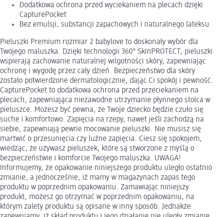
Dodatkowa ochrona przed wyciekaniem na plecach dzięki
CapturePocket
Bez emulsji, substancji zapachowych i naturalnego lateksu
Pieluszki Premium rozmiar 2 babylove to doskonały wybór dla
Twojego maluszka. Dzięki technologii 360° SkinPROTECT, pieluszki
wspierają zachowanie naturalnej wilgotności skóry, zapewniając
ochronę i wygodę przez cały dzień. Bezpieczeństwo dla skóry
zostało potwierdzone dermatologicznie, dając Ci spokój i pewność.
CapturePocket to dodatkowa ochrona przed przeciekaniem na
plecach, zapewniająca niezawodne utrzymanie płynnego stolca w
pieluszce. Możesz być pewna, że Twoje dziecko będzie czuło się
suche i komfortowo. Zapięcia na rzepy, nawet jeśli zachodzą na
siebie, zapewniają pewne mocowanie pieluszki. Nie musisz się
martwić o przesunięcia czy luźne zapięcia. Ciesz się spokojem,
wiedząc, że używasz pieluszek, które są stworzone z myślą o
bezpieczeństwie i komforcie Twojego maluszka. UWAGA!
Informujemy, że opakowanie niniejszego produktu uległo ostatnio
zmianie, a jednocześnie, iż mamy w magazynach zapas tego
produktu w poprzednim opakowaniu. Zamawiając niniejszy
produkt, możesz go otrzymać w poprzednim opakowaniu, na
którym zalety produktu są opisane w inny sposób. Jednakże
zapewniamy, iż skład produktu i jego działanie nie uległy zmianie.