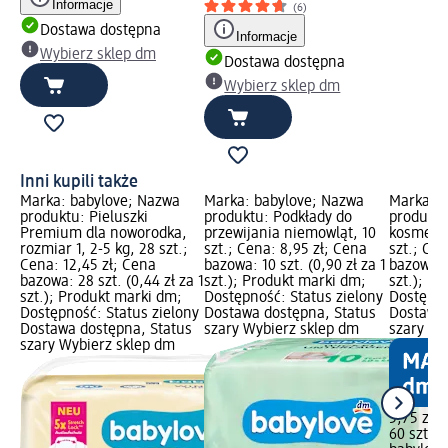
Informacje
(6)
Dostawa dostępna
Informacje
Wybierz sklep dm
Dostawa dostępna
Wybierz sklep dm
Inni kupili także
Marka: babylove; Nazwa
Marka: babylove; Nazwa
Marka: b
produktu: Pieluszki
produktu: Podkłady do
produktu
Premium dla noworodka,
przewijania niemowląt, 10
kosmetyc
rozmiar 1, 2-5 kg, 28 szt.;
szt.; Cena: 8,95 zł; Cena
szt.; Cen
Cena: 12,45 zł; Cena
bazowa: 10 szt. (0,90 zł za 1
bazowa: 6
bazowa: 28 szt. (0,44 zł za 1
szt.); Produkt marki dm;
szt.); P
szt.); Produkt marki dm;
Dostępność: Status zielony
Dostępno
Dostępność: Status zielony
Dostawa dostępna, Status
Dostawa 
Dostawa dostępna, Status
szary Wybierz sklep dm
szary Wy
szary Wybierz sklep dm
5,75 zł
60 szt. (0