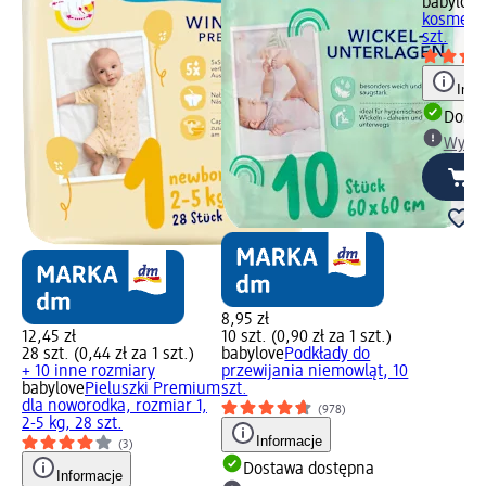
babylove
kosmetyc
szt.
Info
Dosta
Wybie
8,95 zł
12,45 zł
10 szt. (0,90 zł za 1 szt.)
28 szt. (0,44 zł za 1 szt.)
babylove
Podkłady do
+ 10 inne rozmiary
przewijania niemowląt, 10
babylove
Pieluszki Premium
szt.
dla noworodka, rozmiar 1,
(978)
2-5 kg, 28 szt.
Informacje
(3)
Dostawa dostępna
Informacje