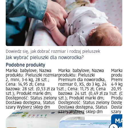
Dowiedz się, jak dobrać rozmiar i rodzaj pieluszek
Po
Jak wybrać pieluszki dla noworodka?
Pr
Podobne produkty
Marka: babylove; Nazwa
Marka: babylove; Nazwa
Marka: b
produktu: Pieluszki rozmiar
produktu: Pieluszki
produktu
2, mini, 3-6 kg, 28 szt.;
Premium dla noworodka,
Premium,
Cena: 14,95 zł; Cena
rozmiar 0, XS, do 3 kg, 24
4-9 kg, 4
bazowa: 28 szt. (0,53 zł za 1
szt.; Cena: 11,75 zł; Cena
20,95 zł
szt.); Produkt marki dm;
bazowa: 24 szt. (0,49 zł za 1
szt. (0,46
Dostępność: Status zielony
szt.); Produkt marki dm;
Produkt 
Dostawa dostępna, Status
Dostępność: Status zielony
Dostępno
szary Wybierz sklep dm
Dostawa dostępna, Status
Dostawa 
szary Wybierz sklep dm
szary Wy