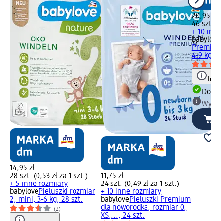
20,95 zł
46 szt. (0
+ 10 inn
babylove
Premium,
4-9 kg, 4
Info
Dosta
Wybie
14,95 zł
28 szt. (0,53 zł za 1 szt.)
11,75 zł
+ 5 inne rozmiary
24 szt. (0,49 zł za 1 szt.)
babylove
Pieluszki rozmiar
+ 10 inne rozmiary
2, mini, 3-6 kg, 28 szt.
babylove
Pieluszki Premium
dla noworodka, rozmiar 0,
(2)
XS,..., 24 szt.