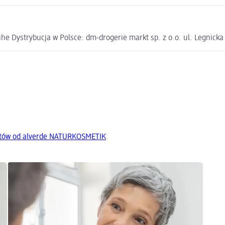
e Dystrybucja w Polsce: dm-drogerie markt sp. z o.o. ul. Legnick
któw od alverde NATURKOSMETIK