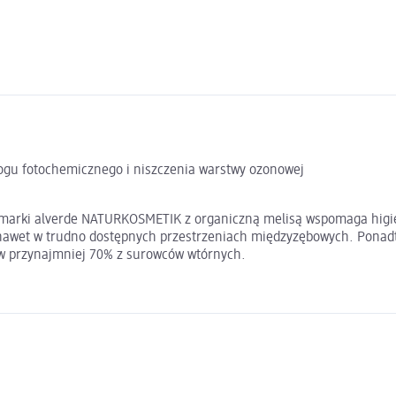
mogu fotochemicznego i niszczenia warstwy ozonowej
 marki alverde NATURKOSMETIK z organiczną melisą wspomaga higie
 nawet w trudno dostępnych przestrzeniach międzyzębowych. Ponadt
ę w przynajmniej 70% z surowców wtórnych.