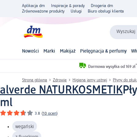
Aplikacja dm
Inspiracje & porady
Drogeria dm
Zrównoważone produkty
Usługi
Biuro obsługi klienta
Wyszukaj 
Nowości
Marki
Makijaż
Pielęgnacja & perfumy
Wł
*
Darmowa wysyłka od 169 zł
Strona główna
Zdrowie
Higiena jamy ustnej
Płyny do płuk
alverde NATURKOSMETIK
Pł
ml
3.8
(
10 ocen
)
wegański