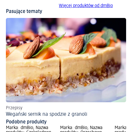
Więcej produktów od dmBio
Pasujące tematy
Przepisy
Wegański sernik na spodzie z granoli
Podobne produkty
Marka: dmBio; Nazwa
Marka: dmBio; Nazwa
Marka: 