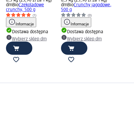
0,5 kg (23,90 zł za 1 kg)
0,5 kg (25,90 zł za 1 kg)
dmBio
Czekoladowe
dmBio
Crunchy jagodowe,
crunchy, 500 g
500 g
(1)
(0)
Informacje
Informacje
Dostawa dostępna
Dostawa dostępna
Wybierz sklep dm
Wybierz sklep dm