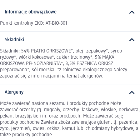
Informacje obowiązkowe
Punkt kontrolny EKO: AT-BIO-301
Składniki
Składniki: 54% PŁATKI ORKISZOWE*, olej rzepakowy*, syrop
ryżowy*, wiórki kokosowe*, cukier trzcinowy*, 5% MĄKA
ORKISZOWA PEŁNOZIARNISTA*, 3,5% PSZENICA ORKISZ
preparowana*, sól morska. *z rolnictwa ekologicznego Należy
zapoznać się z informacjami na temat alergenów.
Alergeny
Może zawierać nasiona sezamu i produkty pochodne Może
zawierać orzechy (tj. migdały, orzechy: laskowe, włoskie, nerkowca,
pekan, brazylijskie i in. oraz prod.poch. Może zawierać soję i
produkty pochodne Zawiera zboża zawierające gluten, tj. pszenica,
żyto, jęczmień, owies, orkisz, kamut lub ich odmiany hybrydowe, a
także produkty pochodne