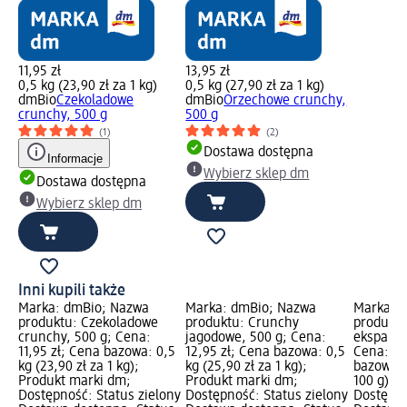
11,95 zł
13,95 zł
0,5 kg (23,90 zł za 1 kg)
0,5 kg (27,90 zł za 1 kg)
dmBio
Czekoladowe
dmBio
Orzechowe crunchy,
crunchy, 500 g
500 g
(1)
(2)
Dostawa dostępna
Informacje
Wybierz sklep dm
Dostawa dostępna
Wybierz sklep dm
Inni kupili także
Marka: dmBio; Nazwa
Marka: dmBio; Nazwa
Marka: 
produktu: Czekoladowe
produktu: Crunchy
produktu
crunchy, 500 g; Cena:
jagodowe, 500 g; Cena:
ekspando
11,95 zł; Cena bazowa: 0,5
12,95 zł; Cena bazowa: 0,5
Cena: 8,
kg (23,90 zł za 1 kg);
kg (25,90 zł za 1 kg);
bazowa: 
Produkt marki dm;
Produkt marki dm;
100 g); 
Dostępność: Status zielony
Dostępność: Status zielony
Dostępno