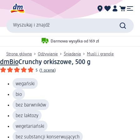
Wyszukaj i znajdź
Darmowa wysyłka od 169 zł
Strona główna
Odżywianie
Śniadania
Musli i granole
dmBio
Crunchy orkiszowe, 500 g
5
(
1 ocena
)
wegański
bio
bez barwników
bez laktozy
wegetariański
bez substancji konserwujących