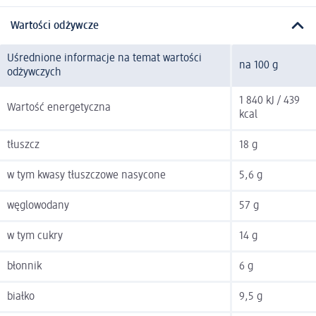
Wartości odżywcze
Uśrednione informacje na temat wartości
na 100 g
odżywczych
1 840 kJ / 439
Wartość energetyczna
kcal
tłuszcz
18 g
w tym kwasy tłuszczowe nasycone
5,6 g
węglowodany
57 g
w tym cukry
14 g
błonnik
6 g
białko
9,5 g