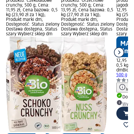
produktu: Czekoladowe
produktu: Orzechowe
produktu
crunchy, 500 g; Cena:
crunchy, 500 g; Cena:
jagodowe
11,95 zł; Cena bazowa: 0,5
13,95 zł; Cena bazowa: 0,5
12,95 zł
kg (23,90 zł za 1 kg);
kg (27,90 zł za 1 kg);
kg (25,90
Produkt marki dm;
Produkt marki dm;
Produkt 
Dostępność: Status zielony
Dostępność: Status zielony
Dostępno
Dostawa dostępna, Status
Dostawa dostępna, Status
Dostawa 
szary Wybierz sklep dm
szary Wybierz sklep dm
szary Wy
12,95 zł
0,5 kg (2
dmBio
Cr
500 g
Info
Dosta
Wybie