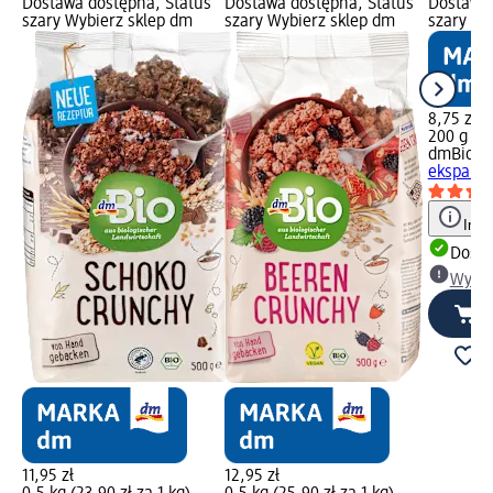
Dostawa dostępna, Status
Dostawa dostępna, Status
Dostawa 
szary Wybierz sklep dm
szary Wybierz sklep dm
szary Wy
8,75 zł
200 g (4,
dmBio
Or
ekspand
Info
Dosta
Wybie
11,95 zł
12,95 zł