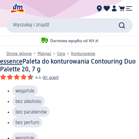
Wyszukaj i znajdź
Darmowa wysyłka od 169 zł
Strona główna
Makijaż
Cera
Konturowanie
essence
Paleta do konturowania Contouring Duo
Palette 20, 7 g
4.4
(
61 ocen
)
wegański
bez alkoholu
bez parabenów
bez perfum
wegański