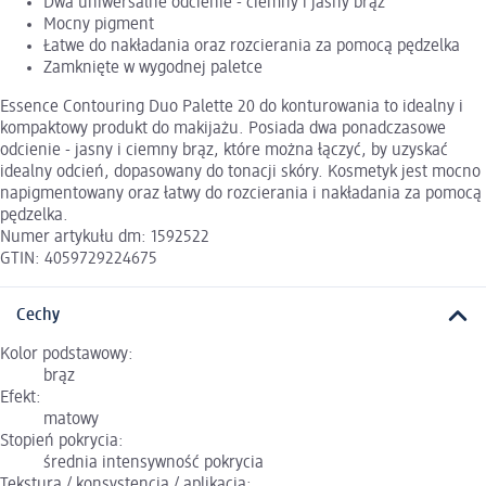
Dwa uniwersalne odcienie - ciemny i jasny brąz
Mocny pigment
Łatwe do nakładania oraz rozcierania za pomocą pędzelka
Zamknięte w wygodnej paletce
Essence Contouring Duo Palette 20 do konturowania to idealny i
kompaktowy produkt do makijażu. Posiada dwa ponadczasowe
odcienie - jasny i ciemny brąz, które można łączyć, by uzyskać
idealny odcień, dopasowany do tonacji skóry. Kosmetyk jest mocno
napigmentowany oraz łatwy do rozcierania i nakładania za pomocą
pędzelka.
Numer artykułu dm: 1592522
GTIN: 4059729224675
Cechy
Kolor podstawowy:
brąz
Efekt:
matowy
Stopień pokrycia:
średnia intensywność pokrycia
Tekstura / konsystencja / aplikacja: