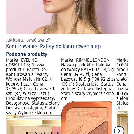
Jak konturować twarz?
Dl
Konturowanie: Palety do konturowania itp
Pr
Podobne produkty
Marka: EVELINE
Marka: RIMMEL LONDON;
Marka: E
COSMETICS; Nazwa
Nazwa produktu: Paletka
COSMETI
produktu: Paleta Do
do twarzy KATE 002, 18,5 g;
produktu
Konturowania Twarzy
Cena: 34,95 zł; Cena
konturow
Wonder Match Nr 02, 4
bazowa: 18,5 g (188,92 zł za
wielofunk
kolory, 1 szt.; Cena:
100 g); Dostępność: Status
Cena: 44
37,95 zł; Cena bazowa: 1
zielony Dostawa dostępna,
bazowa: 
szt. (37,95 zł za 1 szt.);
Status szary Wybierz sklep
100 g); 
Produkty na wyprzedaży;
dm
zielony 
Dostępność: Status zielony
Status s
Dostawa dostępna, Status
dm
szary Wybierz sklep dm