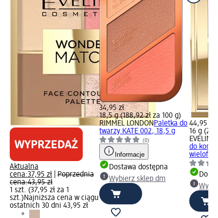
34,95 zł
18,5 g (188,92 zł za 100 g)
RIMMEL LONDON
Paletka do
44,95 zł
twarzy KATE 002, 18,5 g
16 g (280
EVELINE
(0)
do kontu
Informacje
wielofunk
Aktualna
Dostawa dostępna
cena:
37,95 zł
|
Poprzednia
Dosta
Wybierz sklep dm
cena:
43,95 zł
Wybie
1 szt. (37,95 zł za 1
szt.)
Najniższa cena w ciągu
ostatnich 30 dni 43,95 zł