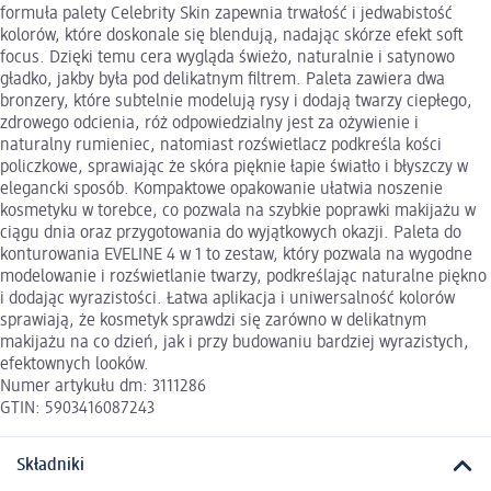
formuła palety Celebrity Skin zapewnia trwałość i jedwabistość
kolorów, które doskonale się blendują, nadając skórze efekt soft
focus. Dzięki temu cera wygląda świeżo, naturalnie i satynowo
gładko, jakby była pod delikatnym filtrem. Paleta zawiera dwa
bronzery, które subtelnie modelują rysy i dodają twarzy ciepłego,
zdrowego odcienia, róż odpowiedzialny jest za ożywienie i
naturalny rumieniec, natomiast rozświetlacz podkreśla kości
policzkowe, sprawiając że skóra pięknie łapie światło i błyszczy w
elegancki sposób. Kompaktowe opakowanie ułatwia noszenie
kosmetyku w torebce, co pozwala na szybkie poprawki makijażu w
ciągu dnia oraz przygotowania do wyjątkowych okazji. Paleta do
konturowania EVELINE 4 w 1 to zestaw, który pozwala na wygodne
modelowanie i rozświetlanie twarzy, podkreślając naturalne piękno
i dodając wyrazistości. Łatwa aplikacja i uniwersalność kolorów
sprawiają, że kosmetyk sprawdzi się zarówno w delikatnym
makijażu na co dzień, jak i przy budowaniu bardziej wyrazistych,
efektownych looków.
Numer artykułu dm: 3111286
GTIN: 5903416087243
Składniki