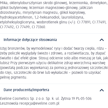
Mika, oktenylobursztynian skrobi glinowej, krzemionka, dimetykon,
glikol butylenowy, krzemian magnezowo-glinowy, jabłczan
diizostearylu, mirystynian magnezu, glikol kaprylowy,
hydroksyacetofenon, 1,2-heksanodiol, lauroilolizyna,
etyloheksylogliceryna, wodorotlenek glinu (+/-): CI 77891, CI 77491,
CI 77492, CI 77499, CI 73360.
Informacje dotyczące stosowania
Użyj bronzerów, by wymodelować rysy i dodać twarzy ciepła, różu –
żeby policzki wyglądały świeżo i zdrowo, a rozświetlacza, by złapać
światło i dać efekt glow. Stosuj odcienie solo albo mieszaj je tak, jak
lubisz Przy pierwszym użyciu delikatnie zdrap wierzchnią warstwę
(powstałą podczas wypiekania) za pomocą jednorazowej szczoteczki
do rzęs, szczoteczki do brwi lub wykałaczki – pozwoli to uzyskać
pełnię pigmentu.
Dane producenta/importera
Eveline Cosmetics Sp. z o.o. Sp. k. ul. Żytnia 19 PL-05-506
Lesznowola recepcja@eveline.com.pl