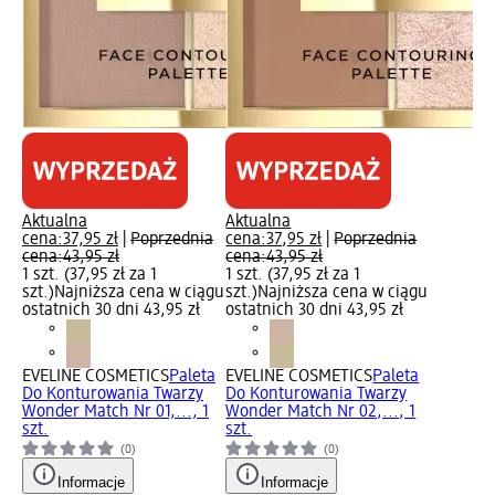
Aktualna
Aktualna
cena:
37,95 zł
|
Poprzednia
cena:
37,95 zł
|
Poprzednia
cena:
43,95 zł
cena:
43,95 zł
1 szt. (37,95 zł za 1
1 szt. (37,95 zł za 1
szt.)
Najniższa cena w ciągu
szt.)
Najniższa cena w ciągu
ostatnich 30 dni 43,95 zł
ostatnich 30 dni 43,95 zł
EVELINE COSMETICS
Paleta
EVELINE COSMETICS
Paleta
Do Konturowania Twarzy
Do Konturowania Twarzy
Wonder Match Nr 01,..., 1
Wonder Match Nr 02,..., 1
szt.
szt.
(0)
(0)
Informacje
Informacje