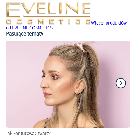
Więcej produktów
od EVELINE COSMETICS
Pasujące tematy
Jak konturować twarz?
Po