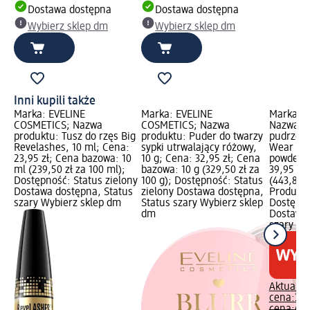
Dostawa dostępna
Dostawa dostępna
Wybierz sklep dm
Wybierz sklep dm
Inni kupili także
Marka: EVELINE
Marka: EVELINE
Marka: L
COSMETICS; Nazwa
COSMETICS; Nazwa
Nazwa pr
produktu: Tusz do rzęs Big
produktu: Puder do twarzy
pudrze In
Revelashes, 10 ml; Cena:
sypki utrwalający różowy,
Wear Fou
23,95 zł; Cena bazowa: 10
10 g; Cena: 32,95 zł; Cena
powder 1
ml (239,50 zł za 100 ml);
bazowa: 10 g (329,50 zł za
39,95 zł
Dostępność: Status zielony
100 g); Dostępność: Status
(443,89 z
Dostawa dostępna, Status
zielony Dostawa dostępna,
Produkty
szary Wybierz sklep dm
Status szary Wybierz sklep
Dostępno
dm
Dostawa 
szary Wy
Aktualna
cena:
39,
cena:
64,