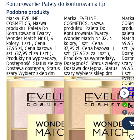
Konturowanie: Palety do konturowania itp
Ja
Podobne produkty
Marka: EVELINE
Marka: EVELINE
Marka: E
COSMETICS; Nazwa
COSMETICS; Nazwa
COSMETI
produktu: Paleta Do
produktu: Paleta Do
produktu
Konturowania Twarzy
Konturowania Twarzy
paleta d
Wonder Match Nr 01, 4
Wonder Match Nr 02, 4
Match nr
kolory, 1 szt.; Cena:
kolory, 1 szt.; Cena:
49,95 zł
37,95 zł; Cena bazowa: 1
37,95 zł; Cena bazowa: 1
szt. (49,9
szt. (37,95 zł za 1 szt.);
szt. (37,95 zł za 1 szt.);
Dostępno
Produkty na wyprzedaży;
Produkty na wyprzedaży;
Dostawa 
Dostępność: Status zielony
Dostępność: Status zielony
szary Wy
Dostawa dostępna, Status
Dostawa dostępna, Status
49,95 zł
szary Wybierz sklep dm
szary Wybierz sklep dm
1 szt. (49
EVELINE
COSMETI
paleta d
Match nr 
Dosta
Wybie