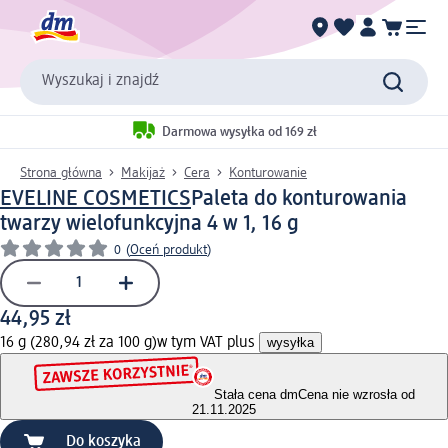
Wyszukaj i znajdź
Darmowa wysyłka od 169 zł
Strona główna
Makijaż
Cera
Konturowanie
EVELINE COSMETICS
Paleta do konturowania
twarzy wielofunkcyjna 4 w 1, 16 g
0
(
Oceń produkt
)
44,95 zł
16 g (280,94 zł za 100 g)
w tym VAT plus
wysyłka
Stała cena dm
Cena nie wzrosła od
21.11.2025
Do koszyka