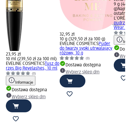
9 g (443,
g)
Najniż
ostatnich
L'ORÉAL 
pudrze In
Wear..., 
32,95 zł
10 g (329,50 zł za 100 g)
Info
EVELINE COSMETICS
Puder
do twarzy sypki utrwalający
Dosta
różowy, 10 g
23,95 zł
Wybie
10 ml (239,50 zł za 100 ml)
(0)
EVELINE COSMETICS
Tusz do
Dostawa dostępna
rzęs Big Revelashes, 10 ml
Wybierz sklep dm
(0)
Informacje
Dostawa dostępna
Wybierz sklep dm