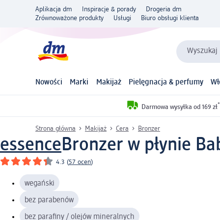
Aplikacja dm
Inspiracje & porady
Drogeria dm
Zrównoważone produkty
Usługi
Biuro obsługi klienta
Wyszukaj 
Nowości
Marki
Makijaż
Pielęgnacja & perfumy
Wł
*
Darmowa wysyłka od 169 zł
Strona główna
Makijaż
Cera
Bronzer
essence
Bronzer w płynie Bab
4.3
(
57 ocen
)
wegański
bez parabenów
bez parafiny / olejów mineralnych