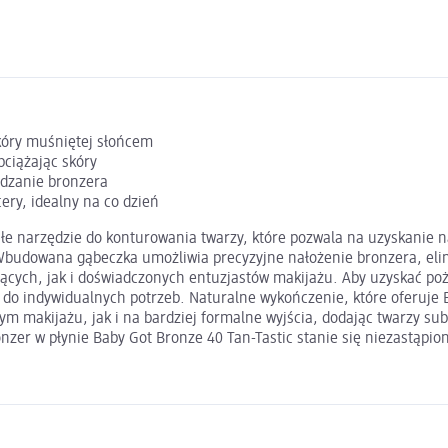
skóry muśniętej słońcem
bciążając skóry
adzanie bronzera
ry, idealny na co dzień
łe narzędzie do konturowania twarzy, które pozwala na uzyskanie na
. Wbudowana gąbeczka umożliwia precyzyjne nałożenie bronzera, eli
ących, jak i doświadczonych entuzjastów makijażu. Aby uzyskać poż
 do indywidualnych potrzeb. Naturalne wykończenie, które oferuje 
nnym makijażu, jak i na bardziej formalne wyjścia, dodając twarzy 
ronzer w płynie Baby Got Bronze 40 Tan-Tastic stanie się niezastą