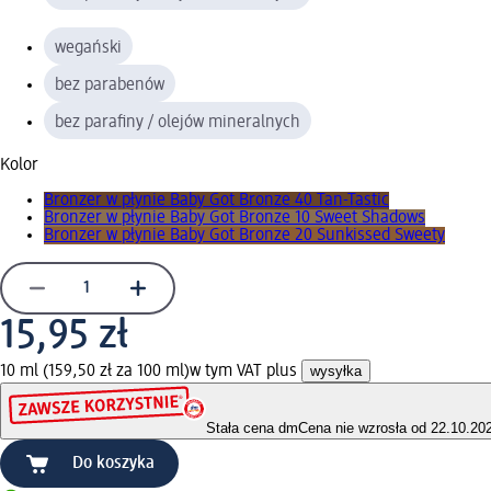
wegański
bez parabenów
bez parafiny / olejów mineralnych
Kolor
Bronzer w płynie Baby Got Bronze 40 Tan-Tastic
Bronzer w płynie Baby Got Bronze 10 Sweet Shadows
Bronzer w płynie Baby Got Bronze 20 Sunkissed Sweety
15,95 zł
10 ml (159,50 zł za 100 ml)
w tym VAT plus
wysyłka
Stała cena dm
Cena nie wzrosła od 22.10.20
Do koszyka