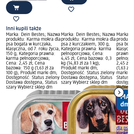
Inni kupili także
Marka: Dein Bestes; Nazwa
Marka: Dein Bestes; Nazwa
Marka: D
produktu: Karma mokra dla
produktu: Karma mokra dla
produktu
psa bogata w kurczaka,
psa z kurczakiem, 300 g;
psa boga
klasyczna, od 7. roku życia,
Kategoria prawna: karma
klasyczn
150 g; Kategoria prawna:
pełnoporcjowa; Cena:
prawna:
karma pełnoporcjowa;
4,45 zł; Cena bazowa: 0,3
pełnopor
Cena: 2,45 zł; Cena
kg (14,83 zł za 1 kg);
2,45 zł;
bazowa: 150 g (1,63 zł za
Produkt marki dm;
(1,63 zł 
100 g); Produkt marki dm;
Dostępność: Status zielony
marki dm
Dostępność: Status zielony
Dostawa dostępna, Status
Status z
Dostawa dostępna, Status
szary Wybierz sklep dm
dostępna
szary Wybierz sklep dm
Wybierz 
2,45 zł
150 g (1,
Dein Bes
dla psa 
klasyczn