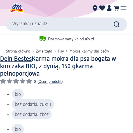
Wyszukaj i znajdź
Darmowa wysyłka od 169 zł
Strona główna
Zwierzęta
Psy
Mokre karmy dla psów
Dein Bestes
Karma mokra dla psa bogata w
kurczaka BIO, z dynią, 150 g
karma
pełnoporcjowa
0
(
Oceń produkt
)
bio
bez dodatku cukru
bez dodatku zbóż
bio