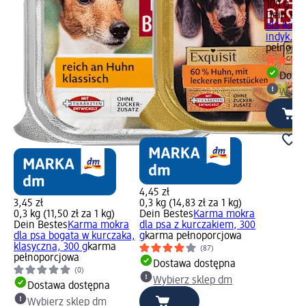
100 g (2,
Dein Bes
dla kota 
indyk, 10
pełnopor
Dosta
Wybie
4,45 zł
3,45 zł
0,3 kg (14,83 zł za 1 kg)
0,3 kg (11,50 zł za 1 kg)
Dein Bestes
Karma mokra
Dein Bestes
Karma mokra
dla psa z kurczakiem, 300
dla psa bogata w kurczaka,
g
karma pełnoporcjowa
klasyczna, 300 g
karma
(87)
pełnoporcjowa
Dostawa dostępna
(0)
Wybierz sklep dm
Dostawa dostępna
Wybierz sklep dm