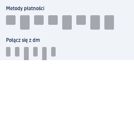
Metody płatności
Połącz się z dm
Pobierz aplikację dm:
© 2026 dm-drogerie markt sp. z o.o.
Impressum
Polityka prywatności