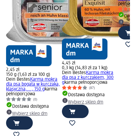
pełnopor
Dosta
Wybie
4,45 zł
0,3 kg (14,83 zł za 1 kg)
2,45 zł
Dein Bestes
Karma mokra
150 g (1,63 zł za 100 g)
dla psa z kurczakiem, 300
Dein Bestes
Karma mokra
g
karma pełnoporcjowa
dla psa bogata w kurczaka,
(87)
klasyczna,..., 150 g
karma
pełnoporcjowa
Dostawa dostępna
(0)
Wybierz sklep dm
Dostawa dostępna
Wybierz sklep dm