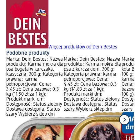
Więcej produktów od Dein Bestes
Podobne produkty
Marka: Dein Bestes; Nazwa
Marka: Dein Bestes; Nazwa
Marka: D
produktu: Karma mokra dla
produktu: Karma mokra dla
produktu
psa bogata w kurczaka,
psa z kurczakiem, 300 g;
kota BIO,
klasyczna, 300 g; Kategoria
Kategoria prawna: karma
100 g; K
prawna: karma
pełnoporcjowa; Cena:
karma pe
pełnoporcjowa; Cena:
4,45 zł; Cena bazowa: 0,3
Cena: 2,
3,45 zł; Cena bazowa: 0,3
kg (14,83 zł za 1 kg);
bazowa: 1
kg (11,50 zł za 1 kg);
Produkt marki dm;
100 g); 
Produkt marki dm;
Dostępność: Status zielony
Dostępno
Dostępność: Status zielony
Dostawa dostępna, Status
Dostawa 
Dostawa dostępna, Status
szary Wybierz sklep dm
szary Wy
szary Wybierz sklep dm
2,95 zł