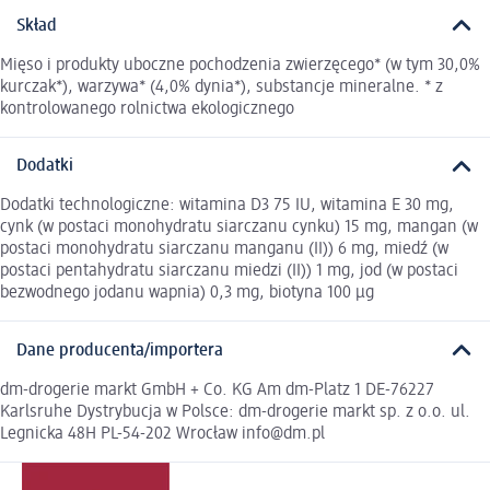
Skład
Mięso i produkty uboczne pochodzenia zwierzęcego* (w tym 30,0%
kurczak*), warzywa* (4,0% dynia*), substancje mineralne. * z
kontrolowanego rolnictwa ekologicznego
Dodatki
Dodatki technologiczne: witamina D3 75 IU, witamina E 30 mg,
cynk (w postaci monohydratu siarczanu cynku) 15 mg, mangan (w
postaci monohydratu siarczanu manganu (II)) 6 mg, miedź (w
postaci pentahydratu siarczanu miedzi (II)) 1 mg, jod (w postaci
bezwodnego jodanu wapnia) 0,3 mg, biotyna 100 µg
Dane producenta/importera
dm-drogerie markt GmbH + Co. KG Am dm-Platz 1 DE-76227
Karlsruhe Dystrybucja w Polsce: dm-drogerie markt sp. z o.o. ul.
Legnicka 48H PL-54-202 Wrocław info@dm.pl