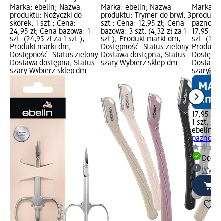
Marka: ebelin; Nazwa
Marka: ebelin; Nazwa
Marka: e
produktu: Nożyczki do
produktu: Trymer do brwi, 3
produktu
skórek, 1 szt.; Cena:
szt.; Cena: 12,95 zł; Cena
paznokci,
24,95 zł; Cena bazowa: 1
bazowa: 3 szt. (4,32 zł za 1
17,95 zł
szt. (24,95 zł za 1 szt.);
szt.); Produkt marki dm;
szt. (17,9
Produkt marki dm;
Dostępność: Status zielony
Produkt 
Dostępność: Status zielony
Dostawa dostępna, Status
Dostępno
Dostawa dostępna, Status
szary Wybierz sklep dm
Dostawa 
szary Wybierz sklep dm
szary Wy
17,95 zł
1 szt. (17
ebelin
No
paznokci,
Dosta
Wybie