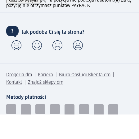
kosztów wysyłki
(§) Ta pozycja nie podlega rabatom.
(#) Za tę
pozycję nie otrzymasz punktów PAYBACK.
Jak podoba Ci się ta strona?
Drogeria dm
Kariera
Biuro Obsługi Klienta dm
Kontakt
Znajdź sklepy dm
Metody płatności
Połącz się z dm