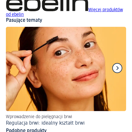
Więcej produktów
od ebelin
Pasujące tematy
Wprowadzenie do pielęgnacji brwi
Pe
Regulacja brwi: idealny kształt brwi
Ws
Podobne produkty