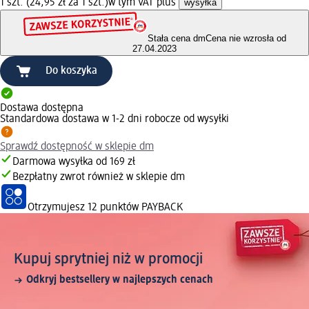
1 szt. (24,95 zł za 1 szt.)
w tym VAT plus
wysyłka
Stała cena dm
Cena nie wzrosła od
27.04.2023
Do koszyka
Dostawa dostępna
Standardowa dostawa w 1-2 dni robocze od wysyłki
Sprawdź dostępność w sklepie dm
Darmowa wysyłka od 169 zł
Bezpłatny zwrot również w sklepie dm
Otrzymujesz
12 punktów PAYBACK
Kupuj sprytniej niż w promocji
Odkryj bestsellery w najlepszych cenach