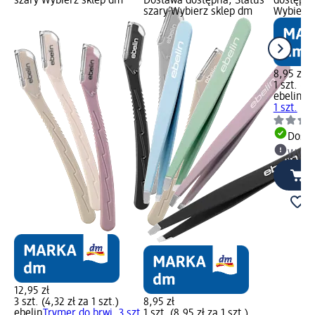
szary Wybierz sklep dm
Dostawa dostępna, Status
dostępna
szary Wybierz sklep dm
Wybierz 
8,95 zł
1 szt. (8,
ebelin
Pę
1 szt.
Dosta
Wybie
12,95 zł
3 szt. (4,32 zł za 1 szt.)
8,95 zł
ebelin
Trymer do brwi, 3 szt.
1 szt. (8,95 zł za 1 szt.)