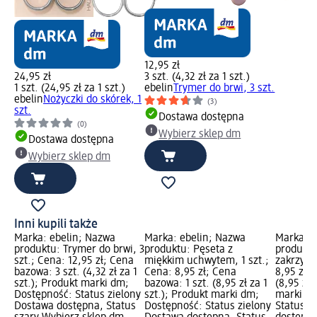
12,95 zł
24,95 zł
3 szt. (4,32 zł za 1 szt.)
1 szt. (24,95 zł za 1 szt.)
ebelin
Trymer do brwi, 3 szt.
ebelin
Nożyczki do skórek, 1
(3)
szt.
Dostawa dostępna
(0)
Wybierz sklep dm
Dostawa dostępna
Wybierz sklep dm
Inni kupili także
Marka: ebelin; Nazwa
Marka: ebelin; Nazwa
Marka: e
produktu: Trymer do brwi, 3
produktu: Pęseta z
produktu
szt.; Cena: 12,95 zł; Cena
miękkim uchwytem, 1 szt.;
zakrzywi
bazowa: 3 szt. (4,32 zł za 1
Cena: 8,95 zł; Cena
8,95 zł; 
szt.); Produkt marki dm;
bazowa: 1 szt. (8,95 zł za 1
(8,95 zł 
Dostępność: Status zielony
szt.); Produkt marki dm;
marki dm
Dostawa dostępna, Status
Dostępność: Status zielony
Status z