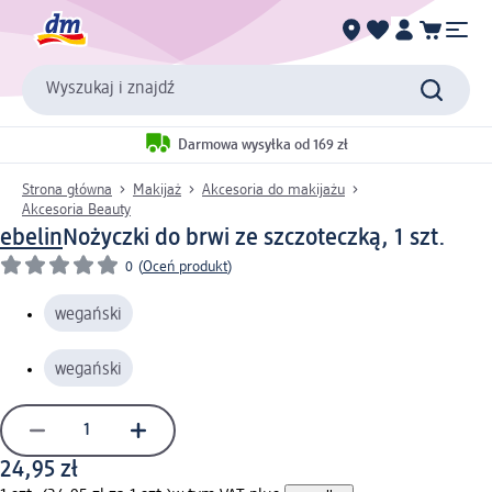
Wyszukaj i znajdź
Darmowa wysyłka od 169 zł
Strona główna
Makijaż
Akcesoria do makijażu
Akcesoria Beauty
ebelin
Nożyczki do brwi ze szczoteczką, 1 szt.
0
(
Oceń produkt
)
wegański
wegański
24,95 zł