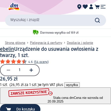
Wyszukaj i znajdź
Darmowa wysyłka od 169 zł
Strona główna
Pielęgnacja & perfumy
Depilacja i golenie
ebelin
Urządzenie do usuwania owłosienia z
twarzy, 1 szt.
4.6
(
54 oceny
)
26,95 zł
1 szt. (26,95 zł za 1 szt.)
w tym VAT plus
wysyłka
Stała cena dm
Cena nie wzrosła od
20.09.2025
Do koszyka