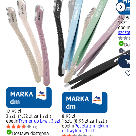
24,95 zł
1 szt. (24
ebelin
No
szczotecz
Dosta
Wybie
12,95 zł
3 szt. (4,32 zł za 1 szt.)
8,95 zł
ebelin
Trymer do brwi, 3 szt.
1 szt. (8,95 zł za 1 szt.)
ebelin
Pęseta z miękkim
(3)
uchwytem, 1 szt.
Dostawa dostępna