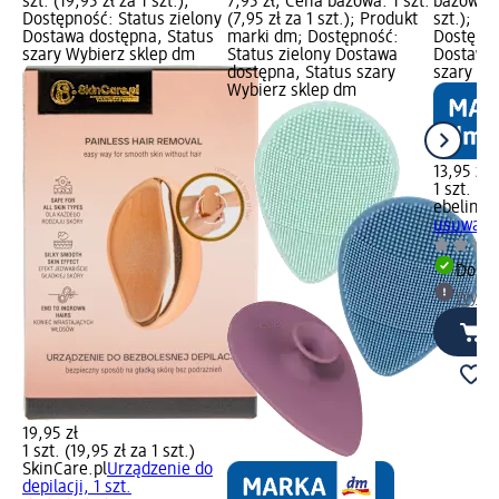
szt. (19,95 zł za 1 szt.);
7,95 zł; Cena bazowa: 1 szt.
bazowa: 1
Dostępność: Status zielony
(7,95 zł za 1 szt.); Produkt
szt.); P
Dostawa dostępna, Status
marki dm; Dostępność:
Dostępno
szary Wybierz sklep dm
Status zielony Dostawa
Dostawa 
dostępna, Status szary
szary Wy
Wybierz sklep dm
13,95 zł
1 szt. (13
ebelin
Ur
usuwania
Dosta
Wybie
19,95 zł
1 szt. (19,95 zł za 1 szt.)
SkinCare.pl
Urządzenie do
depilacji, 1 szt.