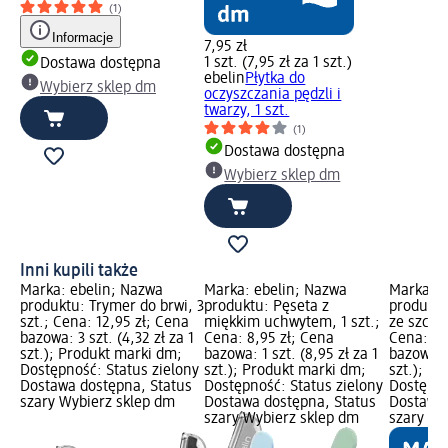
(1)
Informacje
7,95 zł
1 szt. (7,95 zł za 1 szt.)
Dostawa dostępna
ebelin
Płytka do
Wybierz sklep dm
oczyszczania pędzli i
twarzy, 1 szt.
(1)
Dostawa dostępna
Wybierz sklep dm
Inni kupili także
Marka: ebelin; Nazwa
Marka: ebelin; Nazwa
Marka: e
produktu: Trymer do brwi, 3
produktu: Pęseta z
produktu
szt.; Cena: 12,95 zł; Cena
miękkim uchwytem, 1 szt.;
ze szczot
bazowa: 3 szt. (4,32 zł za 1
Cena: 8,95 zł; Cena
Cena: 24
szt.); Produkt marki dm;
bazowa: 1 szt. (8,95 zł za 1
bazowa: 1
Dostępność: Status zielony
szt.); Produkt marki dm;
szt.); P
Dostawa dostępna, Status
Dostępność: Status zielony
Dostępno
szary Wybierz sklep dm
Dostawa dostępna, Status
Dostawa 
szary Wybierz sklep dm
szary Wy