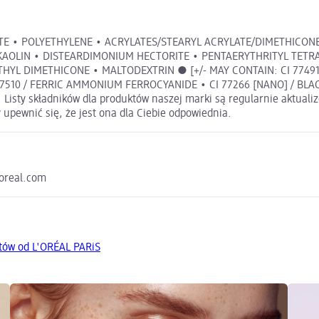
CATE • POLYETHYLENE • ACRYLATES/STEARYL ACRYLATE/DIMETHIC
 KAOLIN • DISTEARDIMONIUM HECTORITE • PENTAERYTHRITYL TETR
 DIMETHICONE • MALTODEXTRIN ● [+/- MAY CONTAIN: CI 77491, CI
77510 / FERRIC AMMONIUM FERROCYANIDE • CI 77266 [NANO] / BLACK
). Listy składników dla produktów naszej marki są regularnie aktual
y upewnić się, że jest ona dla Ciebie odpowiednia.
loreal.com
tów od L'ORÉAL PARiS