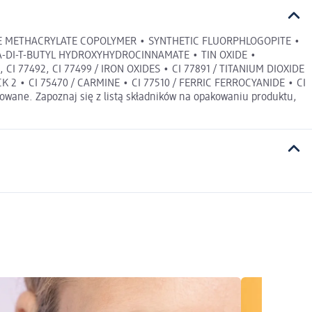
ONE METHACRYLATE COPOLYMER • SYNTHETIC FLUORPHLOGOPITE •
A-DI-T-BUTYL HYDROXYHYDROCINNAMATE • TIN OXIDE •
 77492, CI 77499 / IRON OXIDES • CI 77891 / TITANIUM DIOXIDE
 2 • CI 75470 / CARMINE • CI 77510 / FERRIC FERROCYANIDE • CI
izowane. Zapoznaj się z listą składników na opakowaniu produktu,