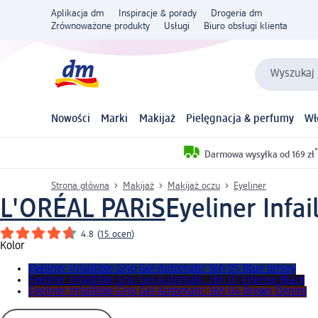
Aplikacja dm
Inspiracje & porady
Drogeria dm
Zrównoważone produkty
Usługi
Biuro obsługi klienta
Wyszukaj 
Nowości
Marki
Makijaż
Pielęgnacja & perfumy
Wł
*
Darmowa wysyłka od 169 zł
Strona główna
Makijaż
Makijaż oczu
Eyeliner
L'ORÉAL PARiS
Eyeliner Infa
4.8
(
15 ocen
)
Kolor
Eyeliner Infaillible Grip Gel Automatic 36h 05 Blue Jersey
Eyeliner Infaillible Grip Gel Automatic 36h 01 Intense Black
Eyeliner Infaillible Grip Gel Automatic 36h 04 Brown Denim