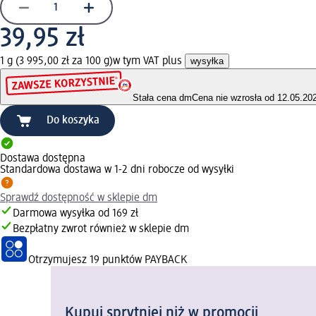
39,95 zł
1 g (3 995,00 zł za 100 g)
w tym VAT plus
wysyłka
Stała cena dm
Cena nie wzrosła od 12.05.20
Do koszyka
Dostawa dostępna
Standardowa dostawa w 1-2 dni robocze od wysyłki
Sprawdź dostępność w sklepie dm
Darmowa wysyłka od 169 zł
Bezpłatny zwrot również w sklepie dm
Otrzymujesz
19 punktów PAYBACK
Kupuj sprytniej niż w promocji