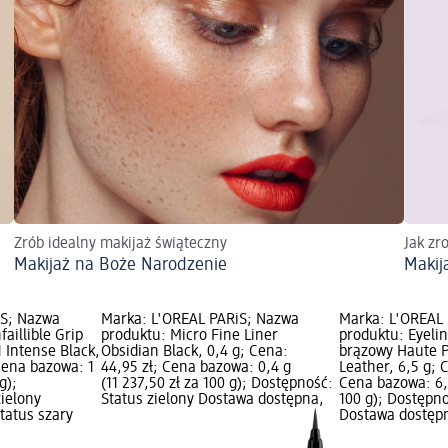
Zrób idealny makijaż świąteczny
Jak zr
Makijaż na Boże Narodzenie
Makij
iS; Nazwa
Marka: L'ORÉAL PARiS; Nazwa
Marka: L'ORÉAL
faillible Grip
produktu: Micro Fine Liner
produktu: Eyelin
 Intense Black,
Obsidian Black, 0,4 g; Cena:
brązowy Haute P
 Cena bazowa: 1
44,95 zł; Cena bazowa: 0,4 g
Leather, 6,5 g; 
g);
(11 237,50 zł za 100 g); Dostępność:
Cena bazowa: 6,5
zielony
Status zielony Dostawa dostępna,
100 g); Dostępno
tatus szary
Dostawa dostępn