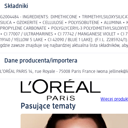
Składniki
G2004484 - INGREDIENTS: DIMETHICONE • TRIMETHYLSILOXYSILI
SILICA • OZOKERITE • CELLULOSE • POLYISOBUTENE • ALUMINA •
PROPYLENE CARBONATE • POLYGLYCERYL-3 POLYDIMETHYLSILOXYETHYL
• CI 77007 / ULTRAMARINES • CI 77742 / MANGANESE VIOLET • CI 
19140 / YELLOW 5 LAKE • CI 42090 / BLUE 1 LAKE]. (F.I.L. Z285924/1
gdzie zawsze znajduje się najbardziej aktualna lista składników, ab
Dane producenta/importera
L’ORÉAL PARIS 14, rue Royale - 75008 Paris France iwona.jellinek@
Więcej produk
Pasujące tematy