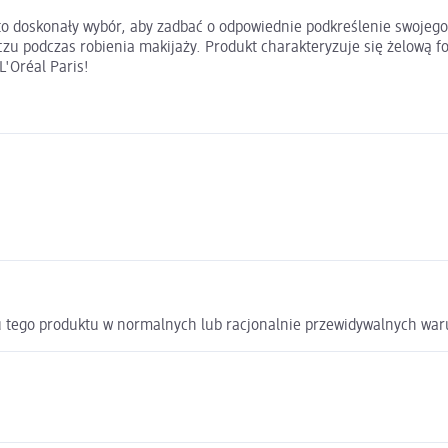
m to doskonały wybór, aby zadbać o odpowiednie podkreślenie swoje
czu podczas robienia makijaży. Produkt charakteryzuje się żelową fo
L'Oréal Paris!
u tego produktu w normalnych lub racjonalnie przewidywalnych wa