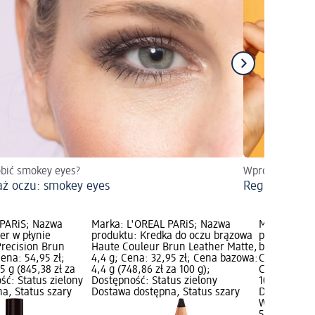
obić smokey eyes?
Wprowadzenie d
aż oczu: smokey eyes
Regulacja brw
 PARiS; Nazwa
Marka: L'ORÉAL PARiS; Nazwa
Marka: L'O
er w płynie
produktu: Kredka do oczu brązowa
produktu: E
recision Brun
Haute Couleur Brun Leather Matte,
bordowy Hau
Cena: 54,95 zł;
4,4 g; Cena: 32,95 zł; Cena bazowa:
Cashmere, 6
 g (845,38 zł za
4,4 g (748,86 zł za 100 g);
Cena bazowa
ść: Status zielony
Dostępność: Status zielony
100 g); Dos
a, Status szary
Dostawa dostępna, Status szary
Dostawa dos
Wybierz skl