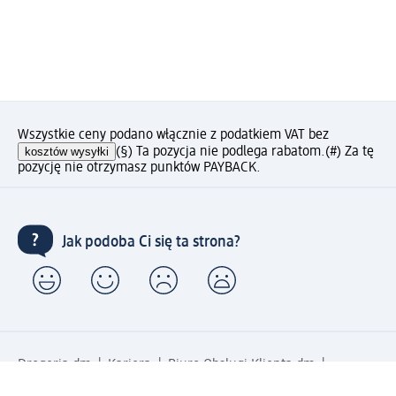
Wszystkie ceny podano włącznie z podatkiem VAT bez
kosztów wysyłki
(§) Ta pozycja nie podlega rabatom.
(#) Za tę
pozycję nie otrzymasz punktów PAYBACK.
Jak podoba Ci się ta strona?
Drogeria dm
Kariera
Biuro Obsługi Klienta dm
Kontakt
Znajdź sklepy dm