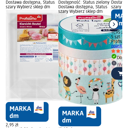
Dostawa dostępna, Status
Dostępność: Status zielony
Dostawa 
szary Wybierz sklep dm
Dostawa dostępna, Status
szary Wy
szary Wybierz sklep dm
11,95 zł
5 szt. (2,
Profissi
opaski za
Dosta
Wybie
2,95 zł