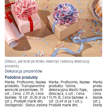
Zobacz, jak krok po kroku stworzyć radosną dekorację
Za
prezentu
pr
Dekoracja prezentów
Kr
Podobne produkty
Marka: Profissimo; Nazwa
Marka: Profissimo; Nazwa
Marka: P
produktu: Transparentne
produktu: Taśma
produktu
woreczki prezentowe, 10
dekoracyjna Washi-Tape,
opaski za
szt.; Cena: 2,95 zł; Cena
dziecięca, 4 szt.; Cena:
Cena: 11
bazowa: 10 szt. (0,30 zł za 1
13,95 zł; Cena bazowa: 4
bazowa: 5
szt.); Produkt marki dm;
szt. (3,49 zł za 1 szt.);
szt.); P
Dostępność: Status zielony
Produkt marki dm;
Dostępno