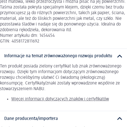
Jest matowa, lekko przezroczysta i można pisać na jej powierzchni.
Taśma została pokryta specjalnym klejem, dzięki czemu bez trudu
przymocujesz ją do różnych powierzchni, takich jak papier, ściana,
materiał, ale też do śliskich powierzchni jak metal, czy szkło. Nie
pozostawia śladów i nadaje się do ponownego użycia. Idealna do
zdobienia rękodzieła, dekorowania itd.
Numer artykułu dm: 1454454
GTIN: 4058172811692
Informacje na temat zrównoważonego rozwoju produktu
Ten produkt posiada zielony certyfikat lub znak zrównoważonego
rozwoju. Dzięki tym informacjom dotyczącym zrównoważonego
rozwoju chcielibyśmy ułatwić Ci świadomą (ekologiczną)
konsumpcję. Certyfikaty/znaki zostały wprowadzone wspólnie ze
stowarzyszeniem NABU.
Więcej informacji dotyczących znaków i certyfikatów
Dane producenta/importera