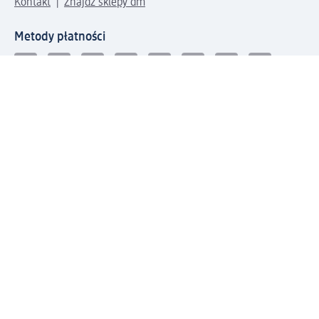
Kontakt
Znajdź sklepy dm
Metody płatności
Połącz się z dm
Pobierz aplikację dm:
© 2026 dm-drogerie markt sp. z o.o.