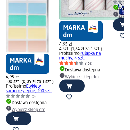
Dosta
Wybie
4,95 zł
4 szt. (1,24 zł za 1 szt.)
Profissimo
Pułapka na
muchy, 4 szt.
(106)
Dostawa dostępna
4,95 zł
Wybierz sklep dm
100 szt. (0,05 zł za 1 szt.)
Profissimo
Etykiety
samoprzylepne, 100 szt.
(0)
Dostawa dostępna
Wybierz sklep dm