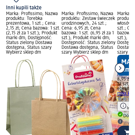
Inni kupili także
Marka: Profissimo; Nazwa
Marka: Profissimo; Nazwa
Marka: e
produktu: Torebka
produktu: Zestaw świeczek
produktu
prezentowa, 1 szt.; Cena:
urodzinowych, 24 szt.;
włosów, 
2,15 zł; Cena bazowa: 1 szt.
Cena: 6,95 zł; Cena
szt.; Cen
(2,15 zł za 1 szt.); Produkt
bazowa: 1 szt. (6,95 zł za 1
bazowa: 1
marki dm; Dostępność:
szt.); Produkt marki dm;
szt.); P
Status zielony Dostawa
Dostępność: Status zielony
Dostępno
dostępna, Status szary
Dostawa dostępna, Status
Dostawa 
Wybierz sklep dm
szary Wybierz sklep dm
szary Wy
8,95 zł
12 szt. (0
ebelin
Gu
miks kolo
Info
Dosta
Wybie