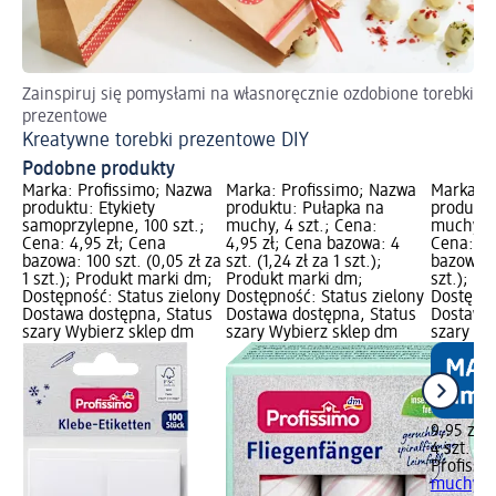
Zainspiruj się pomysłami na własnoręcznie ozdobione torebki
Po
prezentowe
Św
Kreatywne torebki prezentowe DIY
Podobne produkty
Marka: Profissimo; Nazwa
Marka: Profissimo; Nazwa
Marka: P
produktu: Etykiety
produktu: Pułapka na
produktu
samoprzylepne, 100 szt.;
muchy, 4 szt.; Cena:
muchy z 
Cena: 4,95 zł; Cena
4,95 zł; Cena bazowa: 4
Cena: 9,
bazowa: 100 szt. (0,05 zł za
szt. (1,24 zł za 1 szt.);
bazowa: 4
1 szt.); Produkt marki dm;
Produkt marki dm;
szt.); P
Dostępność: Status zielony
Dostępność: Status zielony
Dostępno
Dostawa dostępna, Status
Dostawa dostępna, Status
Dostawa 
szary Wybierz sklep dm
szary Wybierz sklep dm
szary Wy
9,95 zł
4 szt. (2,
Profissi
muchy z 