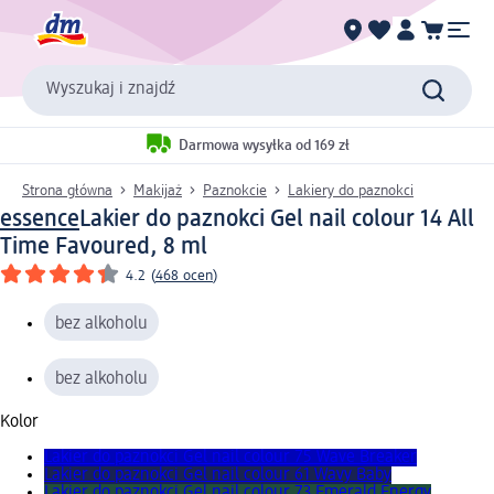
Wyszukaj i znajdź
Darmowa wysyłka od 169 zł
Strona główna
Makijaż
Paznokcie
Lakiery do paznokci
essence
Lakier do paznokci Gel nail colour 14 All
Time Favoured, 8 ml
4.2
(
468 ocen
)
bez alkoholu
bez alkoholu
Kolor
Lakier do paznokci Gel nail colour 75 Wave Breaker
Lakier do paznokci Gel nail colour 61 Wavy Baby
Lakier do paznokci Gel nail colour 73 Emerald Energy