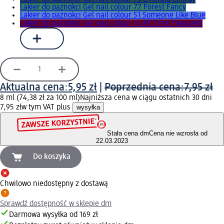
Lakier do paznokci Gel nail colour 77 Forest Fancy
Lakier do paznokci Gel nail colour 51 Someone Like Blue
Lakier do paznokci Gel nail colour 14 All Time Favoured
Aktualna cena:
5,95 zł
|
Poprzednia cena:
7,95 zł
8 ml (74,38 zł za 100 ml)
Najniższa cena w ciągu ostatnich 30 dni
7,95 zł
w tym VAT plus
wysyłka
Stała cena dm
Cena nie wzrosła od
22.03.2023
Do koszyka
Chwilowo niedostępny z dostawą
Sprawdź dostępność w sklepie dm
Darmowa wysyłka od 169 zł