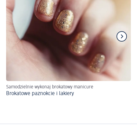
Samodzielnie wykonaj brokatowy manicure
Pr
Brokatowe paznokcie i lakiery
Wy
kr