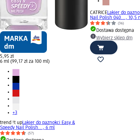
CATRICE
Lakier do pazno
Nail Polish 040..., 10,5 
(36)
Dostawa dostępna
Wybierz sklep dm
5,95 zł
6 ml (99,17 zł za 100 ml)
+3
trend !t up
Lakier do paznokci Easy &
Speedy Nail Polish..., 6 ml
(57)