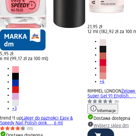
21,95 zł
12 ml (182,92 zł za 100 
5,95 zł
6 ml (99,17 zł za 100 ml)
+4
RIMMEL LONDON
Żelowy 
Super Gel 91 English...,
(0)
+3
Informacje
trend !t up
Lakier do paznokci Easy &
Dostawa dostępna
Speedy Nail Polish pink..., 6 ml
Wybierz sklep dm
(53)
Dostawa dostępna