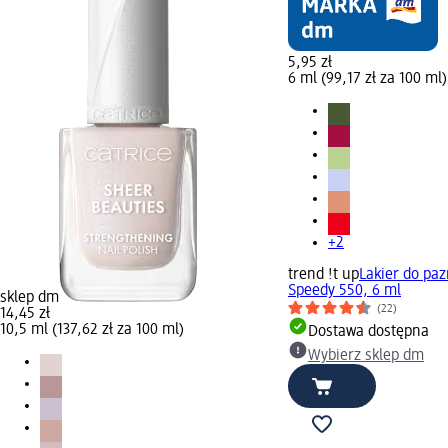
5,95 zł
6 ml (99,17 zł za 100 ml)
+2
trend !t up
Lakier do paz
Speedy 550, 6 ml
sklep dm
(22)
14,45 zł
10,5 ml (137,62 zł za 100 ml)
Dostawa dostępna
Wybierz sklep dm