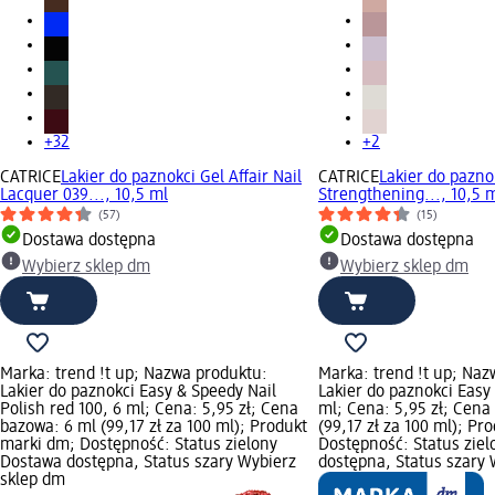
+32
+2
CATRICE
Lakier do paznokci Gel Affair Nail
CATRICE
Lakier do pazno
Lacquer 039..., 10,5 ml
Strengthening..., 10,5 
(57)
(15)
Dostawa dostępna
Dostawa dostępna
Wybierz sklep dm
Wybierz sklep dm
Marka: trend !t up; Nazwa produktu:
Marka: trend !t up; Naz
Lakier do paznokci Easy & Speedy Nail
Lakier do paznokci Easy
Polish red 100, 6 ml; Cena: 5,95 zł; Cena
ml; Cena: 5,95 zł; Cena
bazowa: 6 ml (99,17 zł za 100 ml); Produkt
(99,17 zł za 100 ml); Pr
marki dm; Dostępność: Status zielony
Dostępność: Status zie
Dostawa dostępna, Status szary Wybierz
dostępna, Status szary 
sklep dm