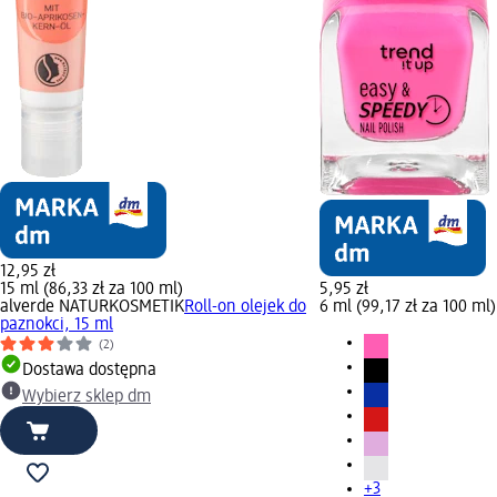
12,95 zł
15 ml (86,33 zł za 100 ml)
5,95 zł
alverde NATURKOSMETIK
Roll-on olejek do
6 ml (99,17 zł za 100 ml)
paznokci, 15 ml
(2)
Dostawa dostępna
Wybierz sklep dm
+3