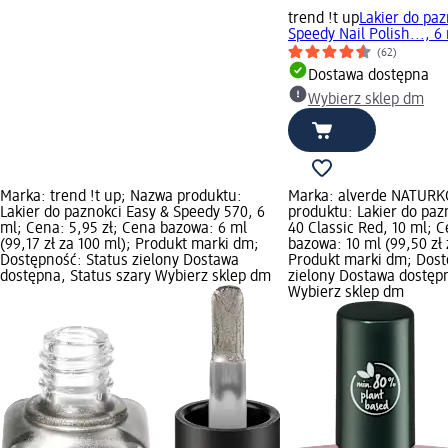
trend !t up
Lakier do paz
Speedy Nail Polish..., 6
(62)
Dostawa dostępna
Wybierz sklep dm
Marka: trend !t up; Nazwa produktu:
Marka: alverde NATUR
Lakier do paznokci Easy & Speedy 570, 6
produktu: Lakier do paz
ml; Cena: 5,95 zł; Cena bazowa: 6 ml
40 Classic Red, 10 ml; C
(99,17 zł za 100 ml); Produkt marki dm;
bazowa: 10 ml (99,50 zł 
Dostępność: Status zielony Dostawa
Produkt marki dm; Dost
dostępna, Status szary Wybierz sklep dm
zielony Dostawa dostępn
Wybierz sklep dm