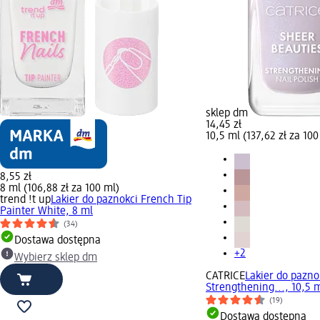
sklep dm
14,45 zł
10,5 ml (137,62 zł za 100
8,55 zł
8 ml (106,88 zł za 100 ml)
trend !t up
Lakier do paznokci French Tip
Painter White, 8 ml
(34)
Dostawa dostępna
+2
Wybierz sklep dm
CATRICE
Lakier do pazno
Strengthening..., 10,5 
(19)
Dostawa dostępna