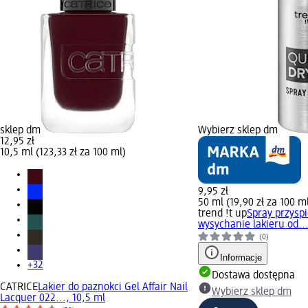
sklep dm
Wybierz sklep dm
12,95 zł
10,5 ml (123,33 zł za 100 ml)
9,95 zł
50 ml (19,90 zł za 100 m
trend !t up
Spray przysp
wysychanie lakieru od..
(0)
Informacje
+32
Dostawa dostępna
CATRICE
Lakier do paznokci Gel Affair Nail
Wybierz sklep dm
Lacquer 022..., 10,5 ml