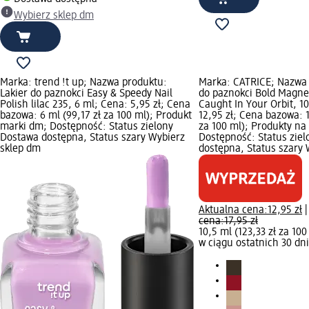
Wybierz sklep dm
Marka: trend !t up; Nazwa produktu:
Marka: CATRICE; Nazwa 
Lakier do paznokci Easy & Speedy Nail
do paznokci Bold Magnet
Polish lilac 235, 6 ml; Cena: 5,95 zł; Cena
Caught In Your Orbit, 1
bazowa: 6 ml (99,17 zł za 100 ml); Produkt
12,95 zł; Cena bazowa: 1
marki dm; Dostępność: Status zielony
za 100 ml); Produkty na
Dostawa dostępna, Status szary Wybierz
Dostępność: Status zie
sklep dm
dostępna, Status szary 
Aktualna cena:
12,95 zł
cena:
17,95 zł
10,5 ml (123,33 zł za 100
w ciągu ostatnich 30 dni