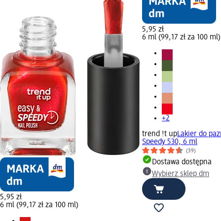
5,95 zł
6 ml (99,17 zł za 100 ml)
+2
trend !t up
Lakier do paz
Speedy 530, 6 ml
(39)
Dostawa dostępna
Wybierz sklep dm
5,95 zł
6 ml (99,17 zł za 100 ml)