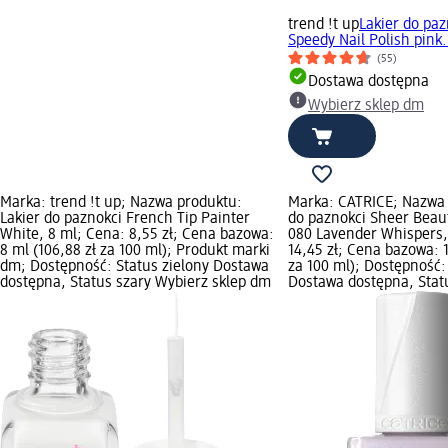
trend !t up
Lakier do paz
Speedy Nail Polish pink.
(55)
Dostawa dostępna
Wybierz sklep dm
Marka: trend !t up; Nazwa produktu:
Marka: CATRICE; Nazwa 
Lakier do paznokci French Tip Painter
do paznokci Sheer Beau
White, 8 ml; Cena: 8,55 zł; Cena bazowa:
080 Lavender Whispers,
8 ml (106,88 zł za 100 ml); Produkt marki
14,45 zł; Cena bazowa: 1
dm; Dostępność: Status zielony Dostawa
za 100 ml); Dostępność:
dostępna, Status szary Wybierz sklep dm
Dostawa dostępna, Stat