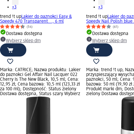
+3
+3
trend !t up
Lakier do paznokci Easy &
trend !t up
Lakier do paz
Speedy 470 Transparent..., 6 ml
Speedy Nail Polish blue.
(54)
(61)
Dostawa dostępna
Dostawa dostępna
Wybierz sklep dm
Wybierz sklep dm
Marka: CATRICE; Nazwa produktu: Lakier
Marka: trend !t up; Naz
do paznokci Gel Affair Nail Lacquer 022
przyspieszający wysycha
Cherry Is The New Black, 10,5 ml; Cena:
paznokci, 50 ml; Cena: 
12,95 zł; Cena bazowa: 10,5 ml (123,33 zł
bazowa: 50 ml (19,90 zł 
za 100 ml); Dostępność: Status zielony
Produkt marki dm; Dost
Dostawa dostępna, Status szary Wybierz
zielony Dostawa dostępn