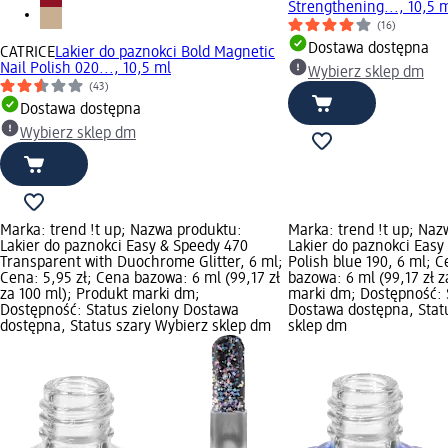
Strengthening..., 10,5 
(16)
Dostawa dostępna
CATRICE
Lakier do paznokci Bold Magnetic
Nail Polish 020..., 10,5 ml
Wybierz sklep dm
(43)
Dostawa dostępna
Wybierz sklep dm
Marka: trend !t up; Nazwa produktu:
Marka: trend !t up; Naz
Lakier do paznokci Easy & Speedy 470
Lakier do paznokci Easy
Transparent with Duochrome Glitter, 6 ml;
Polish blue 190, 6 ml; C
Cena: 5,95 zł; Cena bazowa: 6 ml (99,17 zł
bazowa: 6 ml (99,17 zł z
za 100 ml); Produkt marki dm;
marki dm; Dostępność: 
Dostępność: Status zielony Dostawa
Dostawa dostępna, Stat
dostępna, Status szary Wybierz sklep dm
sklep dm