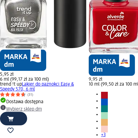
5,95 zł
6 ml (99,17 zł za 100 ml)
9,95 zł
trend !t up
Lakier do paznokci Easy &
10 ml (99,50 zł za 100 m
Speedy 570, 6 ml
(31)
Dostawa dostępna
Wybierz sklep dm
+3