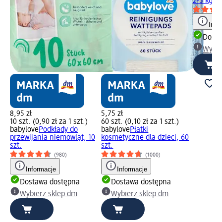
2-5 kg, 2
Info
Dosta
Wybie
8,95 zł
5,75 zł
10 szt. (0,90 zł za 1 szt.)
60 szt. (0,10 zł za 1 szt.)
babylove
Podkłady do
babylove
Płatki
przewijania niemowląt, 10
kosmetyczne dla dzieci, 60
szt.
szt.
(980)
(1000)
Informacje
Informacje
Dostawa dostępna
Dostawa dostępna
Wybierz sklep dm
Wybierz sklep dm