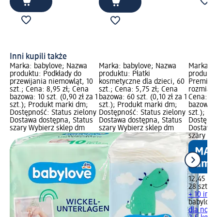
Inni kupili także
Marka: babylove; Nazwa
Marka: babylove; Nazwa
Marka: b
produktu: Podkłady do
produktu: Płatki
produktu
przewijania niemowląt, 10
kosmetyczne dla dzieci, 60
Premium
szt.; Cena: 8,95 zł; Cena
szt.; Cena: 5,75 zł; Cena
rozmiar 1
bazowa: 10 szt. (0,90 zł za 1
bazowa: 60 szt. (0,10 zł za 1
Cena: 12
szt.); Produkt marki dm;
szt.); Produkt marki dm;
bazowa: 2
Dostępność: Status zielony
Dostępność: Status zielony
szt.); P
Dostawa dostępna, Status
Dostawa dostępna, Status
Dostępno
szary Wybierz sklep dm
szary Wybierz sklep dm
Dostawa 
szary Wy
12,45 zł
28 szt. (0
+ 10 inn
babylove
dla nowo