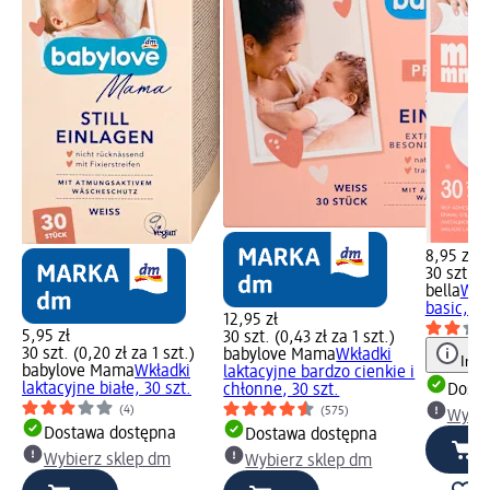
8,95 zł
30 szt. (0
bella
Wkła
basic, 30
12,95 zł
5,95 zł
30 szt. (0,43 zł za 1 szt.)
30 szt. (0,20 zł za 1 szt.)
babylove Mama
Wkładki
Info
babylove Mama
Wkładki
laktacyjne bardzo cienkie i
laktacyjne białe, 30 szt.
chłonne, 30 szt.
Dosta
(4)
(575)
Wybie
Dostawa dostępna
Dostawa dostępna
Wybierz sklep dm
Wybierz sklep dm