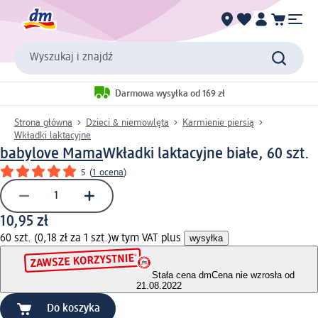
Wyszukaj i znajdź
Darmowa wysyłka od 169 zł
Strona główna
Dzieci & niemowlęta
Karmienie piersią
Wkładki laktacyjne
babylove Mama
Wkładki laktacyjne białe, 60 szt.
5
(
1 ocena
)
10,95 zł
60 szt. (0,18 zł za 1 szt.)
w tym VAT plus
wysyłka
Stała cena dm
Cena nie wzrosła od
21.08.2022
Do koszyka