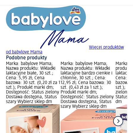
Więcej produktów
od babylove Mama
Podobne produkty
Marka: babylove Mama;
Marka: babylove Mama;
Marka: b
Nazwa produktu: Wkładki
Nazwa produktu: Wkładki
produktu
laktacyjne białe, 30 szt.;
laktacyjne bardzo cienkie i
laktacyjn
Cena: 5,95 zł; Cena
chłonne, 30 szt.; Cena:
Cena: 8,
bazowa: 30 szt. (0,20 zł za 1
12,95 zł; Cena bazowa: 30
bazowa: 3
szt.); Produkt marki dm;
szt. (0,43 zł za 1 szt.);
szt.); D
Dostępność: Status zielony
Produkt marki dm;
zielony 
Dostawa dostępna, Status
Dostępność: Status zielony
Status s
szary Wybierz sklep dm
Dostawa dostępna, Status
dm
szary Wybierz sklep dm