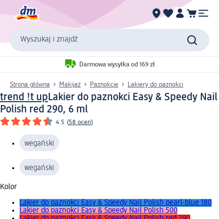
Wyszukaj i znajdź
Darmowa wysyłka od 169 zł
Strona główna
Makijaż
Paznokcie
Lakiery do paznokci
trend !t up
Lakier do paznokci Easy & Speedy Nail
Polish red 290, 6 ml
4.5
(
58 ocen
)
wegański
wegański
Kolor
Lakier do paznokci Easy & Speedy Nail Polish pearl-blue 180
Lakier do paznokci Easy & Speedy Nail Polish 500
Lakier do paznokci Easy & Speedy Nail Polish red 290