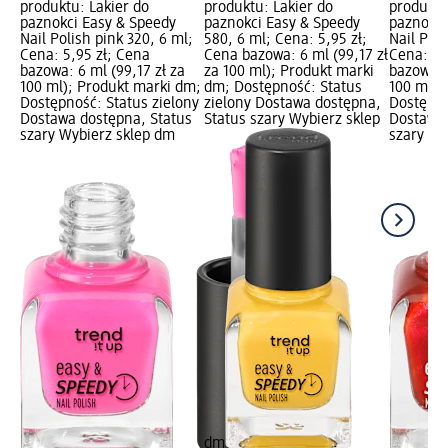
produktu: Lakier do
produktu: Lakier do
produktu
paznokci Easy & Speedy
paznokci Easy & Speedy
paznokci
Nail Polish pink 320, 6 ml;
580, 6 ml; Cena: 5,95 zł;
Nail Poli
Cena: 5,95 zł; Cena
Cena bazowa: 6 ml (99,17 zł
Cena: 5,
bazowa: 6 ml (99,17 zł za
za 100 ml); Produkt marki
bazowa: 
100 ml); Produkt marki dm;
dm; Dostępność: Status
100 ml);
Dostępność: Status zielony
zielony Dostawa dostępna,
Dostępno
Dostawa dostępna, Status
Status szary Wybierz sklep
Dostawa 
szary Wybierz sklep dm
szary Wy
dm