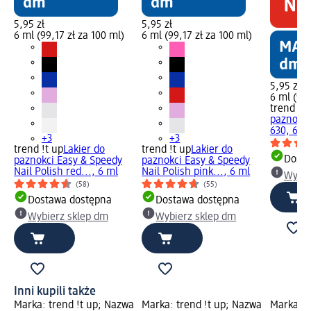
5,95 zł
5,95 zł
6 ml (99,17 zł za 100 ml)
6 ml (99,17 zł za 100 ml)
5,95 zł
6 ml (99,
trend !t 
paznokci
630, 6 m
+3
+3
trend !t up
Lakier do
trend !t up
Lakier do
Dosta
paznokci Easy & Speedy
paznokci Easy & Speedy
Nail Polish red..., 6 ml
Nail Polish pink..., 6 ml
Wybie
(58)
(55)
Dostawa dostępna
Dostawa dostępna
Wybierz sklep dm
Wybierz sklep dm
Inni kupili także
Marka: trend !t up; Nazwa
Marka: trend !t up; Nazwa
Marka: t