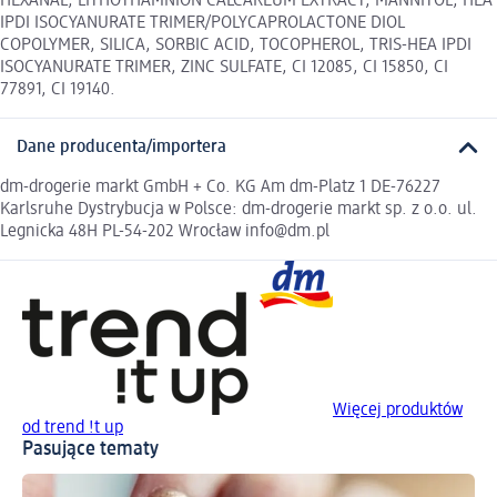
HEXANAL, LITHOTHAMNION CALCAREUM EXTRACT, MANNITOL, HEA
IPDI ISOCYANURATE TRIMER/POLYCAPROLACTONE DIOL
COPOLYMER, SILICA, SORBIC ACID, TOCOPHEROL, TRIS-HEA IPDI
ISOCYANURATE TRIMER, ZINC SULFATE, CI 12085, CI 15850, CI
77891, CI 19140.
Dane producenta/importera
dm-drogerie markt GmbH + Co. KG Am dm-Platz 1 DE-76227
Karlsruhe Dystrybucja w Polsce: dm-drogerie markt sp. z o.o. ul.
Legnicka 48H PL-54-202 Wrocław info@dm.pl
Więcej produktów
od trend !t up
Pasujące tematy