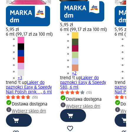
5,95 zł
5,95 zł
6 ml (99,17 zł za 100 ml)
5,95 zł
6 ml (99,17 zł za 100 ml)
6 ml (99,
+2
+3
trend !t up
Lakier do
+3
trend !t up
Lakier do
paznokci Easy & Speedy
trend !t 
paznokci Easy & Speedy
580, 6 ml
paznokci
Nail Polish pink..., 6 ml
Nail Poli
(13)
(55)
Dostawa dostępna
Dostawa dostępna
Dosta
Wybierz sklep dm
Wybierz sklep dm
Wybie