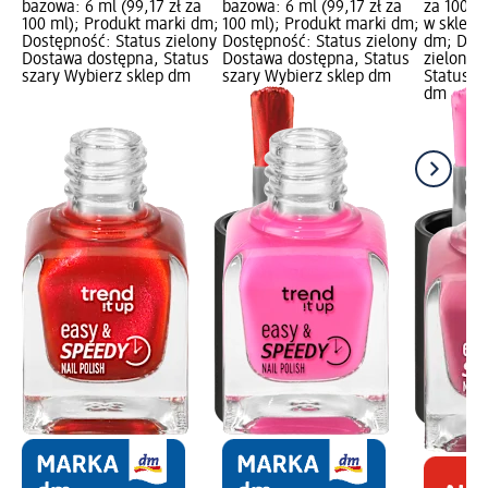
bazowa: 6 ml (99,17 zł za
bazowa: 6 ml (99,17 zł za
za 100 m
100 ml); Produkt marki dm;
100 ml); Produkt marki dm;
w sklepi
Dostępność: Status zielony
Dostępność: Status zielony
dm; Dost
Dostawa dostępna, Status
Dostawa dostępna, Status
zielony 
szary Wybierz sklep dm
szary Wybierz sklep dm
Status s
dm