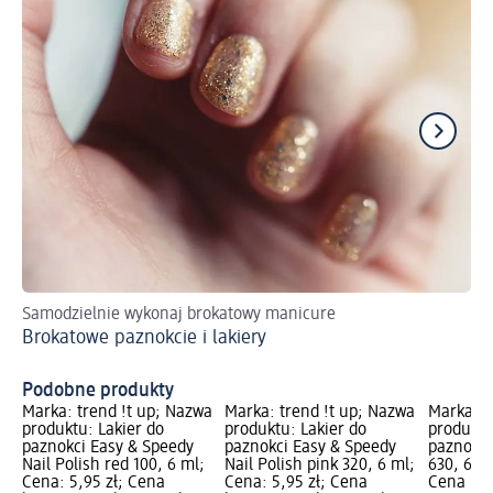
Samodzielnie wykonaj brokatowy manicure
Ws
Brokatowe paznokcie i lakiery
Cz
Podobne produkty
Marka: trend !t up; Nazwa
Marka: trend !t up; Nazwa
Marka: t
produktu: Lakier do
produktu: Lakier do
produktu
paznokci Easy & Speedy
paznokci Easy & Speedy
paznokci
Nail Polish red 100, 6 ml;
Nail Polish pink 320, 6 ml;
630, 6 ml
Cena: 5,95 zł; Cena
Cena: 5,95 zł; Cena
Cena baz