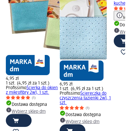
kuchenne
Info
Dosta
Wybie
4,95 zł
1 szt. (4,95 zł za 1 szt.)
6,95 zł
Profissimo
Ścierka do okien
1 szt. (6,95 zł za 1 szt.)
z mikrofibry 2w1, 1 szt.
Profissimo
Ściereczka do
czyszczenia łazienki 2w1, 1
(1)
szt.
Dostawa dostępna
(1)
Wybierz sklep dm
Dostawa dostępna
Wybierz sklep dm