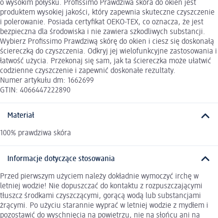
o wysokim połysku. Profissimo Prawdziwa skóra do okien jest
produktem wysokiej jakości, który zapewnia skuteczne czyszczenie
i polerowanie. Posiada certyfikat OEKO-TEX, co oznacza, że jest
bezpieczna dla środowiska i nie zawiera szkodliwych substancji.
Wybierz Profissimo Prawdziwą skórę do okien i ciesz się doskonałą
ściereczką do czyszczenia. Odkryj jej wielofunkcyjne zastosowania i
łatwość użycia. Przekonaj się sam, jak ta ściereczka może ułatwić
codzienne czyszczenie i zapewnić doskonałe rezultaty.
Numer artykułu dm: 1662699
GTIN: 4066447222890
Materiał
100% prawdziwa skóra
Informacje dotyczące stosowania
Przed pierwszym użyciem należy dokładnie wymoczyć irchę w
letniej wodzie! Nie dopuszczać do kontaktu z rozpuszczającymi
tłuszcz środkami czyszczącymi, gorącą wodą lub substancjami
żrącymi. Po użyciu starannie wyprać w letniej wodzie z mydłem i
pozostawić do wyschnięcia na powietrzu, nie na słońcu ani na