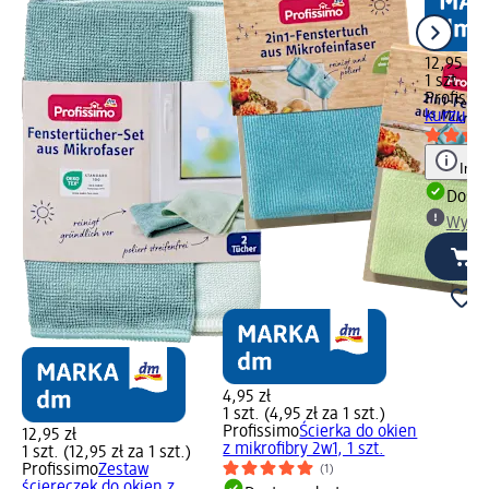
12,95 zł
1 szt. (12
Profissi
kurzu, 1 
Info
Dosta
Wybie
4,95 zł
1 szt. (4,95 zł za 1 szt.)
Profissimo
Ścierka do okien
12,95 zł
z mikrofibry 2w1, 1 szt.
1 szt. (12,95 zł za 1 szt.)
Profissimo
Zestaw
(1)
ściereczek do okien z