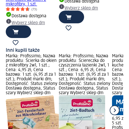
Dostawa dostępna
mikrofibry, 1 szt.
Wybierz sklep dm
(73)
Dostawa dostępna
Wybierz sklep dm
Inni kupili także
Marka: Profissimo; Nazwa
Marka: Profissimo; Nazwa
Marka: P
produktu: Ścierka do okien
produktu: Ściereczka do
produktu
z mikrofibry 2w1, 1 szt.;
czyszczenia łazienki 2w1, 1
kuchenne
Cena: 4,95 zł; Cena
szt.; Cena: 6,95 zł; Cena
Cena: 6,
bazowa: 1 szt. (4,95 zł za 1
bazowa: 1 szt. (6,95 zł za 1
bazowa: 5
szt.); Produkt marki dm;
szt.); Produkt marki dm;
szt.); P
Dostępność: Status zielony
Dostępność: Status zielony
Dostępno
Dostawa dostępna, Status
Dostawa dostępna, Status
Dostawa 
szary Wybierz sklep dm
szary Wybierz sklep dm
szary Wy
6,95 zł
5 szt. (1,
Profissi