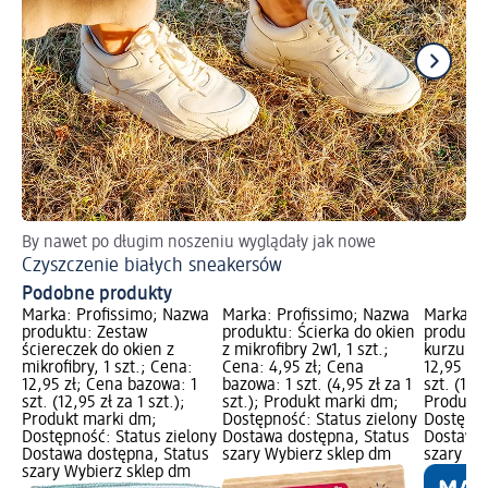
By nawet po długim noszeniu wyglądały jak nowe
Us
Czyszczenie białych sneakersów
Cz
Podobne produkty
Marka: Profissimo; Nazwa
Marka: Profissimo; Nazwa
Marka: P
produktu: Zestaw
produktu: Ścierka do okien
produktu
ściereczek do okien z
z mikrofibry 2w1, 1 szt.;
kurzu, 1 
mikrofibry, 1 szt.; Cena:
Cena: 4,95 zł; Cena
12,95 zł
12,95 zł; Cena bazowa: 1
bazowa: 1 szt. (4,95 zł za 1
szt. (12,9
szt. (12,95 zł za 1 szt.);
szt.); Produkt marki dm;
Produkt 
Produkt marki dm;
Dostępność: Status zielony
Dostępno
Dostępność: Status zielony
Dostawa dostępna, Status
Dostawa 
Dostawa dostępna, Status
szary Wybierz sklep dm
szary Wy
szary Wybierz sklep dm