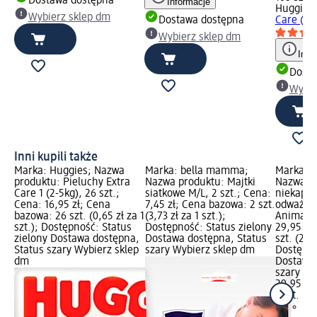
Dostawa dostępna
Informacje
Huggies
Wybierz sklep dm
Dostawa dostępna
Care (3x5
Wybierz sklep dm
Info
Dosta
Wybie
Inni kupili także
Marka: Huggies; Nazwa
Marka: bella mamma;
Marka: C
produktu: Pieluchy Extra
Nazwa produktu: Majtki
Nazwa p
Care 1 (2-5kg), 26 szt.;
siatkowe M/L, 2 szt.; Cena:
niekapek
Cena: 16,95 zł; Cena
7,45 zł; Cena bazowa: 2 szt.
odważnik
a 1
bazowa: 26 szt. (0,65 zł za 1
(3,73 zł za 1 szt.);
Animals s
s
szt.); Dostępność: Status
Dostępność: Status zielony
29,95 zł
a,
zielony Dostawa dostępna,
Dostawa dostępna, Status
szt. (29,9
ep
Status szary Wybierz sklep
szary Wybierz sklep dm
Dostępno
dm
Dostawa 
szary Wy
29,95 zł
1 szt. (29