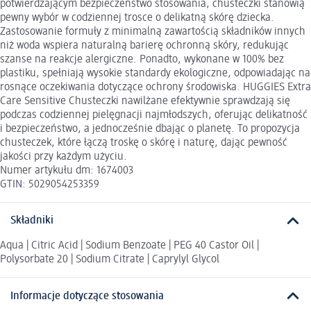
potwierdzającym bezpieczeństwo stosowania, chusteczki stanowią
pewny wybór w codziennej trosce o delikatną skórę dziecka.
Zastosowanie formuły z minimalną zawartością składników innych
niż woda wspiera naturalną barierę ochronną skóry, redukując
szanse na reakcje alergiczne. Ponadto, wykonane w 100% bez
plastiku, spełniają wysokie standardy ekologiczne, odpowiadając na
rosnące oczekiwania dotyczące ochrony środowiska. HUGGIES Extra
Care Sensitive Chusteczki nawilżane efektywnie sprawdzają się
podczas codziennej pielęgnacji najmłodszych, oferując delikatność
i bezpieczeństwo, a jednocześnie dbając o planetę. To propozycja
chusteczek, które łączą troskę o skórę i naturę, dając pewność
jakości przy każdym użyciu.
Numer artykułu dm: 1674003
GTIN: 5029054253359
Składniki
Aqua | Citric Acid | Sodium Benzoate | PEG 40 Castor Oil |
Polysorbate 20 | Sodium Citrate | Caprylyl Glycol
Informacje dotyczące stosowania