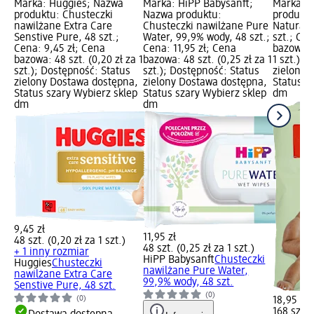
Marka: Huggies; Nazwa
Marka: HiPP Babysanft;
Marka: 
produktu: Chusteczki
Nazwa produktu:
produktu
nawilżane Extra Care
Chusteczki nawilżane Pure
Natural C
Senstive Pure, 48 szt.;
Water, 99,9% wody, 48 szt.;
szt.; Cen
Cena: 9,45 zł; Cena
Cena: 11,95 zł; Cena
bazowa: 1
bazowa: 48 szt. (0,20 zł za 1
bazowa: 48 szt. (0,25 zł za 1
1 szt.); 
szt.); Dostępność: Status
szt.); Dostępność: Status
zielony 
zielony Dostawa dostępna,
zielony Dostawa dostępna,
Status s
Status szary Wybierz sklep
Status szary Wybierz sklep
dm
dm
dm
9,45 zł
11,95 zł
48 szt. (0,20 zł za 1 szt.)
48 szt. (0,25 zł za 1 szt.)
+ 1 inny rozmiar
HiPP Babysanft
Chusteczki
Huggies
Chusteczki
nawilżane Pure Water,
nawilżane Extra Care
99,9% wody, 48 szt.
Senstive Pure, 48 szt.
(0)
(0)
18,95 zł
168 szt. (