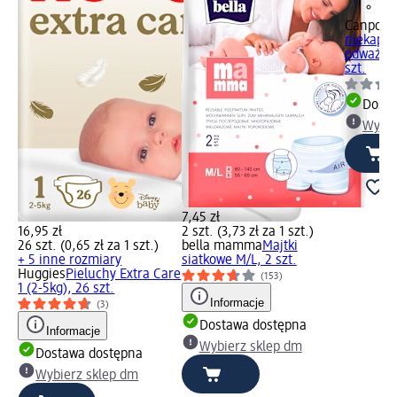
Canpol b
niekapek
odważnik
szt.
Dosta
Wybie
7,45 zł
16,95 zł
2 szt. (3,73 zł za 1 szt.)
26 szt. (0,65 zł za 1 szt.)
bella mamma
Majtki
+ 5 inne rozmiary
siatkowe M/L, 2 szt.
are
Huggies
Pieluchy Extra Care
(153)
1 (2-5kg), 26 szt.
Informacje
(3)
Dostawa dostępna
Informacje
Wybierz sklep dm
Dostawa dostępna
Wybierz sklep dm