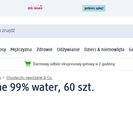
i znajdź
osy
Mężczyzna
Zdrowie
Odżywianie
Dzieci & niemowlęta
G
Darmowy odbiór ekspresowy gotowy w 2 godziny
a
Chusteczki nawilżane & Co.
e 99% water, 60 szt.