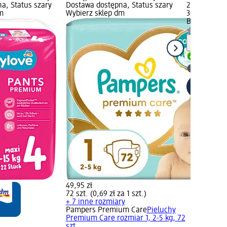
a, Status szary
Dostawa dostępna, Status szary
29,45 zł
m
Wybierz sklep dm
30 g (98,17 
Bepanthen
M
Informa
Dostawa
Wybierz 
49,95 zł
72 szt. (0,69 zł za 1 szt.)
+ 7 inne rozmiary
Pampers Premium Care
Pieluchy
Premium Care rozmiar 1, 2-5 kg, 72
szt.