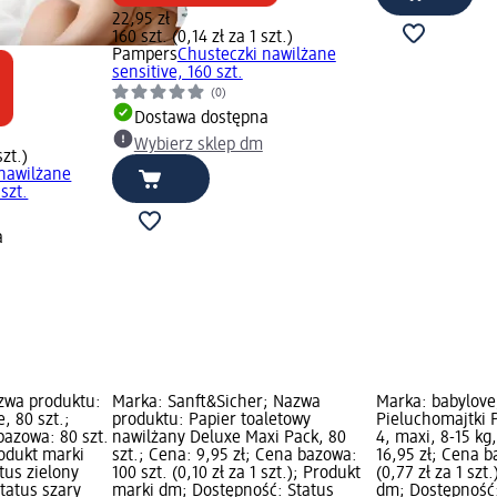
22,95 zł
160 szt. (0,14 zł za 1 szt.)
Pampers
Chusteczki nawilżane
sensitive, 160 szt.
(0)
Dostawa dostępna
Wybierz sklep dm
szt.)
 nawilżane
szt.
a
zwa produktu:
Marka: Sanft&Sicher; Nazwa
Marka: babylove
, 80 szt.;
produktu: Papier toaletowy
Pieluchomajtki
bazowa: 80 szt.
nawilżany Deluxe Maxi Pack, 80
4, maxi, 8-15 kg
Produkt marki
szt.; Cena: 9,95 zł; Cena bazowa:
16,95 zł; Cena b
tus zielony
100 szt. (0,10 zł za 1 szt.); Produkt
(0,77 zł za 1 szt
tatus szary
marki dm; Dostępność: Status
dm; Dostępność: