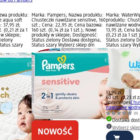
któw od Pampers
zwa produktu:
Marka: Pampers; Nazwa produktu:
Marka: WaterWi
e aqua soft
Chusteczki nawilżane sensitive, 160
produktu: Chust
: 37,95 zł;
szt.; Cena: 22,95 zł; Cena bazowa:
nawilżane wodne
 (0,21 zł za 1
160 szt. (0,14 zł za 1 szt.); Nowe
13,95 zł; Cena b
 w sklepie;
produkty w sklepie; Dostępność:
(0,23 zł za 1 szt
zielony
Status zielony Dostawa dostępna,
Status zielony 
tatus szary
Status szary Wybierz sklep dm
Status szary Wy
13,95 zł
60 szt. (0,23 zł z
WaterWipes
Chus
nawilżane wodne
(0)
Dostawa dos
Wybierz skle