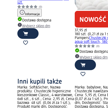
szt.
(0)
Informacje
Dostawa dostępna
Wybierz sklep dm
37,95 zł
180 szt. (0,21 zł za 1 
Pampers
Chusteczki
aqua soft touch, 180 
(0)
Dostawa dostępn
Wybierz sklep dm
Inni kupili także
Marka: Soft&Sicher; Nazwa
Marka: babylove; Na
produktu: Chusteczki higieniczne
Chusteczki nawilżane
kieszonkowe Classic, 4-warstwowe,
Cena: 5,95 zł; Cena 
6x8 szt., 6 szt.; Cena: 2,95 zł; Cena
(0,07 zł za 1 szt.); 
bazowa: 48 szt. (0,06 zł za 1 szt.);
dm; Dostępność: Sta
Produkt marki dm; Dostępność:
Dostawa dostępna, S