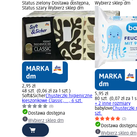
Status zielony Dostawa dostępna,
Wybierz sklep dm
Status szary Wybierz sklep dm
2,95 zł
48 szt. (0,06 zł za 1 szt.)
5,95 zł
Soft&Sicher
Chusteczki higieniczne
80 szt. (0,07 zł za 1 s
kieszonkowe Classic,..., 6 szt.
+ 2 inne rozmiary
(0)
babylove
Chusteczki 
Dostawa dostępna
szt.
(2)
Wybierz sklep dm
Dostawa dostępn
Wybierz sklep dm