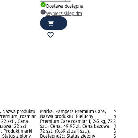
Dostawa dostępna
Wybierz sklep dm
; Nazwa produktu:
Marka: Pampers Premium Care;
Marka: Bep
 Premium, rozmiar
Nazwa produktu: Pieluchy
produktu: M
, 22 szt.; Cena:
Premium Care rozmiar 1, 2-5 kg, 72
29,45 zł; C
azowa: 22 szt.
szt.; Cena: 49,95 zł; Cena bazowa:
(98,17 zł za
.); Produkt marki
72 szt. (0,69 zł za 1 szt.);
Status ziel
 Status zielony
Dostępność: Status zielony
Status szar