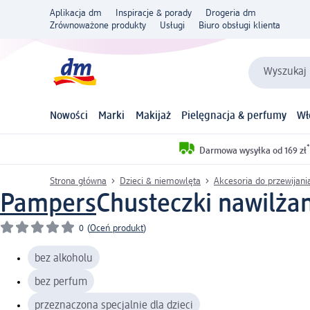
Aplikacja dm
Inspiracje & porady
Drogeria dm
Zrównoważone produkty
Usługi
Biuro obsługi klienta
Wyszukaj 
Nowości
Marki
Makijaż
Pielęgnacja & perfumy
Wł
*
Darmowa wysyłka od 169 zł
Strona główna
Dzieci & niemowlęta
Akcesoria do przewijani
Pampers
Chusteczki nawilżan
0
(
Oceń produkt
)
bez alkoholu
bez perfum
przeznaczona specjalnie dla dzieci