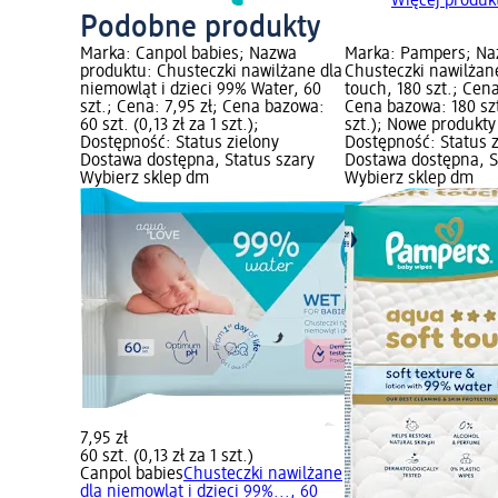
Więcej produ
Podobne produkty
Marka: Canpol babies; Nazwa
Marka: Pampers; Na
produktu: Chusteczki nawilżane dla
Chusteczki nawilżan
niemowląt i dzieci 99% Water, 60
touch, 180 szt.; Cena
szt.; Cena: 7,95 zł; Cena bazowa:
Cena bazowa: 180 szt.
60 szt. (0,13 zł za 1 szt.);
szt.); Nowe produkty
Dostępność: Status zielony
Dostępność: Status 
Dostawa dostępna, Status szary
Dostawa dostępna, S
Wybierz sklep dm
Wybierz sklep dm
7,95 zł
60 szt. (0,13 zł za 1 szt.)
Canpol babies
Chusteczki nawilżane
dla niemowląt i dzieci 99%..., 60