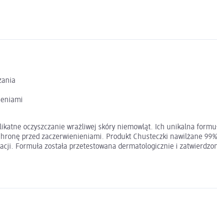
zania
ieniami
katne oczyszczanie wrażliwej skóry niemowląt. Ich unikalna formuł
ochronę przed zaczerwienieniami. Produkt Chusteczki nawilżane 99%
ji. Formuła została przetestowana dermatologicznie i zatwierdzona