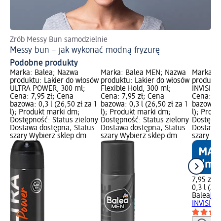
Zrób Messy Bun samodzielnie
Co
Messy bun – jak wykonać modną fryzurę
DI
Podobne produkty
Marka: Balea; Nazwa
Marka: Balea MEN; Nazwa
Marka: B
produktu: Lakier do włosów
produktu: Lakier do włosów
produktu
ULTRA POWER, 300 ml;
Flexible Hold, 300 ml;
INVISIBL
Cena: 7,95 zł; Cena
Cena: 7,95 zł; Cena
Cena: 7,
bazowa: 0,3 l (26,50 zł za 1
bazowa: 0,3 l (26,50 zł za 1
bazowa: 0
l); Produkt marki dm;
l); Produkt marki dm;
l); Prod
Dostępność: Status zielony
Dostępność: Status zielony
Dostępno
Dostawa dostępna, Status
Dostawa dostępna, Status
Dostawa 
szary Wybierz sklep dm
szary Wybierz sklep dm
szary Wy
7,95 zł
0,3 l (26,
Balea
Lak
INVISIBL