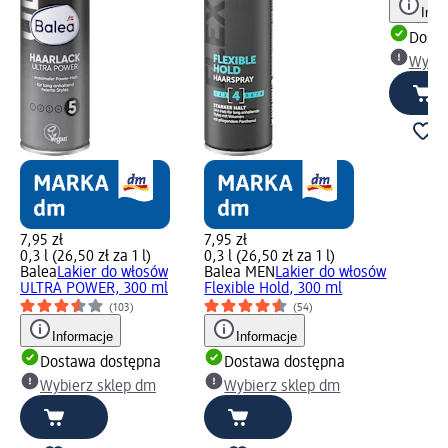
Info
Dosta
Wybie
7,95 zł
7,95 zł
0,3 l (26,50 zł za 1 l)
0,3 l (26,50 zł za 1 l)
Balea
Lakier do włosów
Balea MEN
Lakier do włosów
ULTRA POWER, 300 ml
Flexible Hold, 300 ml
(103)
(54)
Informacje
Informacje
Dostawa dostępna
Dostawa dostępna
Wybierz sklep dm
Wybierz sklep dm