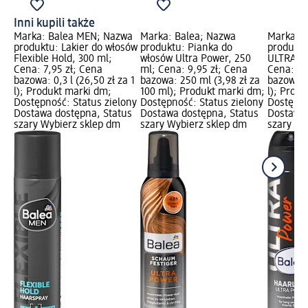
Inni kupili także
Marka: Balea MEN; Nazwa
Marka: Balea; Nazwa
Marka: B
produktu: Lakier do włosów
produktu: Pianka do
produktu
Flexible Hold, 300 ml;
włosów Ultra Power, 250
ULTRA P
Cena: 7,95 zł; Cena
ml; Cena: 9,95 zł; Cena
Cena: 7,
bazowa: 0,3 l (26,50 zł za 1
bazowa: 250 ml (3,98 zł za
bazowa: 0
l); Produkt marki dm;
100 ml); Produkt marki dm;
l); Prod
Dostępność: Status zielony
Dostępność: Status zielony
Dostępno
Dostawa dostępna, Status
Dostawa dostępna, Status
Dostawa 
szary Wybierz sklep dm
szary Wybierz sklep dm
szary Wy