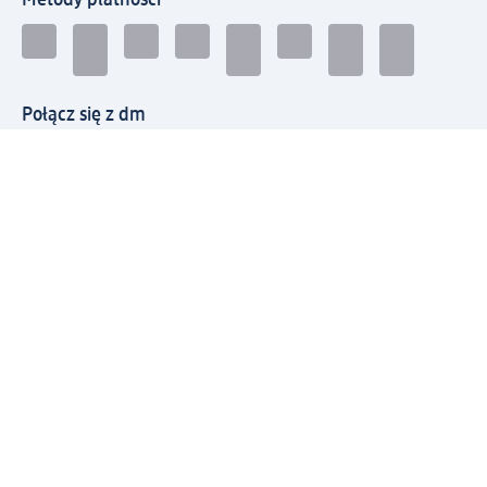
Połącz się z dm
Pobierz aplikację dm:
© 2026 dm-drogerie markt sp. z o.o.
Impressum
Polityka prywatności
Ogólne warunki handlowe
Odstąpienie od umowy w dm