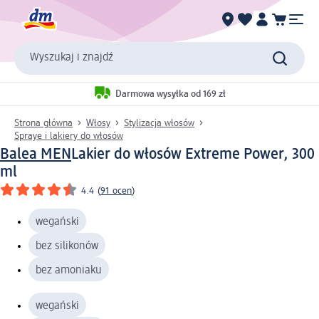
Wyszukaj i znajdź
Darmowa wysyłka od 169 zł
Strona główna
Włosy
Stylizacja włosów
Spraye i lakiery do włosów
Balea MEN
Lakier do włosów Extreme Power, 300
ml
4.4
(
91 ocen
)
wegański
bez silikonów
bez amoniaku
wegański