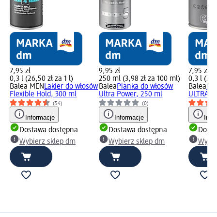
7,95 zł
9,95 zł
7,95 zł
0,3 l (26,50 zł za 1 l)
250 ml (3,98 zł za 100 ml)
0,3 l (26,
Balea MEN
Lakier do włosów
Balea
Pianka do włosów
Balea
Lak
Flexible Hold, 300 ml
Ultra Power, 250 ml
ULTRA P
(54)
(0)
Informacje
Informacje
Info
Dostawa dostępna
Dostawa dostępna
Dosta
Wybierz sklep dm
Wybierz sklep dm
Wybie