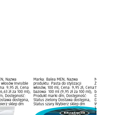
EN; Nazwa
Marka: Balea MEN; Nazwa
Marka: Heg
 włosów Invisible
produktu: Pasta do stylizacji
Żel spray d
na: 9,95 zł; Cena
włosów, 100 ml; Cena: 9,95 zł; Cena
150 ml; Cen
6,63 zł za 100 ml);
bazowa: 100 ml (9,95 zł za 100 ml);
bazowa: 150 
m; Dostępność:
Produkt marki dm; Dostępność:
Dostępność:
Dostawa dostępna,
Status zielony Dostawa dostępna,
Dostawa dos
bierz sklep dm
Status szary Wybierz sklep dm
Wybierz skl
14,95 zł
150 ml (9,97