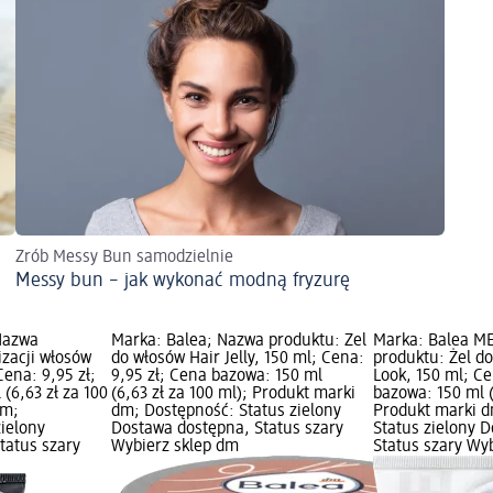
Zrób Messy Bun samodzielnie
Messy bun – jak wykonać modną fryzurę
Nazwa
Marka: Balea; Nazwa produktu: Żel
Marka: Balea M
izacji włosów
do włosów Hair Jelly, 150 ml; Cena:
produktu: Żel do
Cena: 9,95 zł;
9,95 zł; Cena bazowa: 150 ml
Look, 150 ml; Ce
(6,63 zł za 100
(6,63 zł za 100 ml); Produkt marki
bazowa: 150 ml (
dm;
dm; Dostępność: Status zielony
Produkt marki d
zielony
Dostawa dostępna, Status szary
Status zielony 
tatus szary
Wybierz sklep dm
Status szary Wy