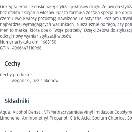
Odkryj tajemnicę doskonałej stylizacji włosów dzięki Żelowi do sty
bez efektu sklejania włosów. Nasza formuła została specjalnie opra
czemu Twoje włosy pozostają nawilżone i elastyczne. Poziom utrwale
najbardziej wymagających warunkach. Niezależnie od tego, czy potr
Men to marka, która dba o Twoje potrzeby. Dzięki Żelowi do stylizac
odkryj nowy wymiar stylizacji włosów!
Numer artykułu dm: 1668150
GTIN: 4066447110968
Cechy
Cechy produktu:
wegański, bez silikonów
Składniki
Aqua, Alcohol Denat., VP/Methacrylamide/Vinyl Imidazole Copolymer,
Limonene, Aminomethyl Propanol, Citric Acid, Sodium Chloride, So