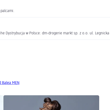
 palcami.
e Dystrybucja w Polsce: dm-drogerie markt sp. z o.o. ul. Legnick
d Balea MEN