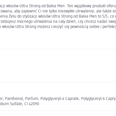
lizacji włosów Ultra Strong od Balea Men. Ten wyjątkowy produkt ofe
cowana, aby zapewnić Ci nie tylko niezwykłe utrwalenie, ale także 
nia Żelu do stylizacji włosów Ultra Strong od Balea Men to 5/5, co
zebujesz mocnego utrwalenia na cały dzień, czy chcesz nadać swojej
ji włosów Ultra Strong możesz cieszyć się pewnością siebie i perfek
 Panthenol, Parfum, Polyglyceryl-4 Caprate, Polyglyceryl-6 Capryla
dium Sulfate, CI 42090