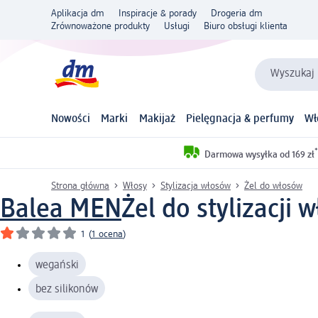
Aplikacja dm
Inspiracje & porady
Drogeria dm
Zrównoważone produkty
Usługi
Biuro obsługi klienta
Wyszukaj 
Nowości
Marki
Makijaż
Pielęgnacja & perfumy
Wł
*
Darmowa wysyłka od 169 zł
Strona główna
Włosy
Stylizacja włosów
Żel do włosów
Balea MEN
Żel do stylizacji 
1
(
1 ocena
)
wegański
bez silikonów