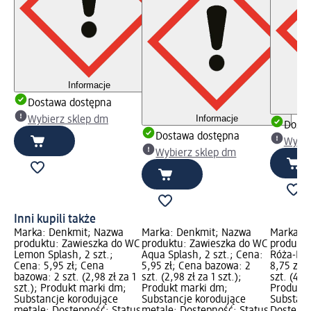
Informacje
Dostawa dostępna
Informacje
Wybierz sklep dm
Dosta
Dostawa dostępna
Wybie
Wybierz sklep dm
Inni kupili także
Marka: Denkmit; Nazwa
Marka: Denkmit; Nazwa
Marka: 
produktu: Zawieszka do WC
produktu: Zawieszka do WC
produktu
Lemon Splash, 2 szt.;
Aqua Splash, 2 szt.; Cena:
Róża-Licz
Cena: 5,95 zł; Cena
5,95 zł; Cena bazowa: 2
8,75 zł;
bazowa: 2 szt. (2,98 zł za 1
szt. (2,98 zł za 1 szt.);
szt. (4,38
szt.); Produkt marki dm;
Produkt marki dm;
Produkt 
Substancje korodujące
Substancje korodujące
Substanc