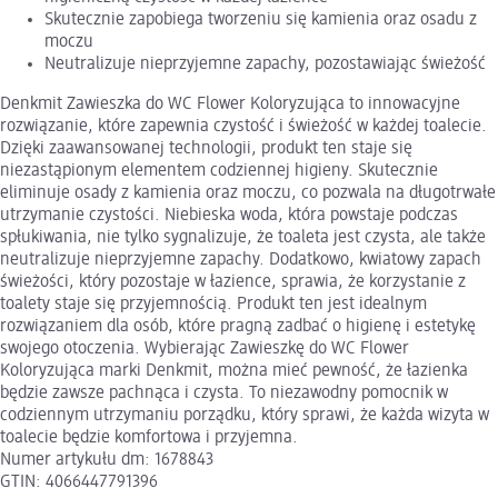
Skutecznie zapobiega tworzeniu się kamienia oraz osadu z
moczu
Neutralizuje nieprzyjemne zapachy, pozostawiając świeżość
Denkmit Zawieszka do WC Flower Koloryzująca to innowacyjne
rozwiązanie, które zapewnia czystość i świeżość w każdej toalecie.
Dzięki zaawansowanej technologii, produkt ten staje się
niezastąpionym elementem codziennej higieny. Skutecznie
eliminuje osady z kamienia oraz moczu, co pozwala na długotrwałe
utrzymanie czystości. Niebieska woda, która powstaje podczas
spłukiwania, nie tylko sygnalizuje, że toaleta jest czysta, ale także
neutralizuje nieprzyjemne zapachy. Dodatkowo, kwiatowy zapach
świeżości, który pozostaje w łazience, sprawia, że korzystanie z
toalety staje się przyjemnością. Produkt ten jest idealnym
rozwiązaniem dla osób, które pragną zadbać o higienę i estetykę
swojego otoczenia. Wybierając Zawieszkę do WC Flower
Koloryzująca marki Denkmit, można mieć pewność, że łazienka
będzie zawsze pachnąca i czysta. To niezawodny pomocnik w
codziennym utrzymaniu porządku, który sprawi, że każda wizyta w
toalecie będzie komfortowa i przyjemna.
Numer artykułu dm: 1678843
GTIN: 4066447791396