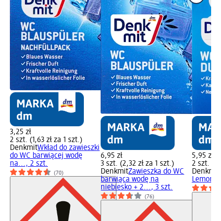
3,25 zł
2 szt. (1,63 zł za 1 szt.)
Denkmit
Wkład do zawieszki
do WC barwiącej wodę
6,95 zł
5,95 zł
na..., 2 szt.
3 szt. (2,32 zł za 1 szt.)
2 szt. (2,
Denkmit
Zawieszka do WC
Denkmit
(70)
barwiąca wodę na
Lemon Sp
niebiesko + 2..., 3 szt.
(76)