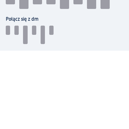
Połącz się z dm
Pobierz aplikację dm:
© 2026 dm-drogerie markt sp. z o.o.
Impressum
Polityka prywatności
Ogólne warunki handlowe
Odstąpienie od umowy w dm
Rozstrzyganie sporów
Zgłaszanie nieprawidłowości
Utylizacja sprzętu elektrycznego