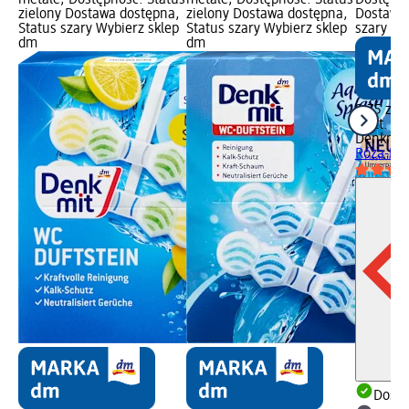
metale; Dostępność: Status
metale; Dostępność: Status
Dostępno
zielony Dostawa dostępna,
zielony Dostawa dostępna,
Dostawa 
Status szary Wybierz sklep
Status szary Wybierz sklep
szary Wy
dm
dm
8,75 zł
2 szt. (4,
Denkmit
Róża-Licz
Dosta