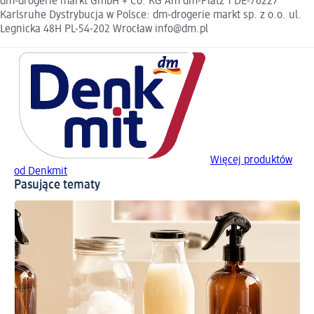
dm-drogerie markt GmbH + Co. KG Am dm-Platz 1 DE-76227
Karlsruhe Dystrybucja w Polsce: dm-drogerie markt sp. z o.o. ul.
Legnicka 48H PL-54-202 Wrocław info@dm.pl
Więcej produktów
od Denkmit
Pasujące tematy