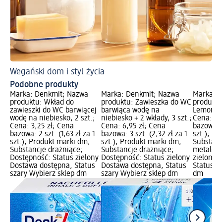
Wegański dom i styl życia
Podobne produkty
Marka: Denkmit; Nazwa
Marka: Denkmit; Nazwa
Marka: 
produktu: Wkład do
produktu: Zawieszka do WC
produktu
zawieszki do WC barwiącej
barwiąca wodę na
Lemon Sp
wodę na niebiesko, 2 szt.;
niebiesko + 2 wkłady, 3 szt.;
Cena: 5,
Cena: 3,25 zł; Cena
Cena: 6,95 zł; Cena
bazowa: 2
bazowa: 2 szt. (1,63 zł za 1
bazowa: 3 szt. (2,32 zł za 1
szt.); P
szt.); Produkt marki dm;
szt.); Produkt marki dm;
Substanc
Substancje drażniące;
Substancje drażniące;
metale; 
Dostępność: Status zielony
Dostępność: Status zielony
zielony 
Dostawa dostępna, Status
Dostawa dostępna, Status
Status s
szary Wybierz sklep dm
szary Wybierz sklep dm
dm