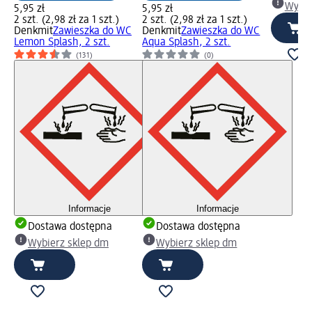
Wybie
5,95 zł
5,95 zł
2 szt. (2,98 zł za 1 szt.)
2 szt. (2,98 zł za 1 szt.)
Denkmit
Zawieszka do WC
Denkmit
Zawieszka do WC
Lemon Splash, 2 szt.
Aqua Splash, 2 szt.
(131)
(0)
Informacje
Informacje
Dostawa dostępna
Dostawa dostępna
Wybierz sklep dm
Wybierz sklep dm