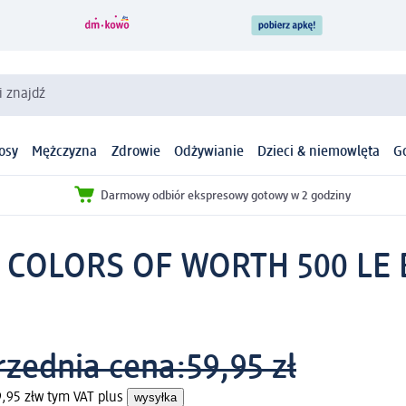
i znajdź
osy
Mężczyzna
Zdrowie
Odżywianie
Dzieci & niemowlęta
G
Darmowy odbiór ekspresowy gotowy w 2 godziny
 COLORS OF WORTH 500 LE 
rzednia cena:
59,95 zł
,95 zł
w tym VAT plus
wysyłka