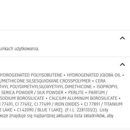
runkach użytkowania.
 • HYDROGENATED POLYISOBUTENE • HYDROGENATED JOJOBA OIL •
NE/METHICONE SILSESQUIOXANE CROSSPOLYMER • CERA
ETHYL POLYDIMETHYLSILOXYETHYL DIMETHICONE • ISOPROPYL
SERICA POWDER / SILK POWDER • PERLITE • PARFUM /
 SODIUM BOROSILICATE • CALCIUM ALUMINUM BOROSILICATE •
91, CI 77492, CI 77499 / IRON OXIDES • CI 77891 / TITANIUM
AKE • CI 42090 / BLUE 1 LAKE]. (F.I.L. Z281333/2). Listy
sze znajduje się najbardziej aktualna lista składników, aby