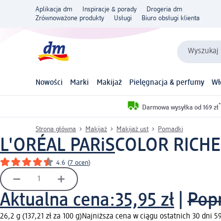
Aplikacja dm
Inspiracje & porady
Drogeria dm
Zrównoważone produkty
Usługi
Biuro obsługi klienta
Wyszukaj 
Nowości
Marki
Makijaż
Pielęgnacja & perfumy
Wł
*
Darmowa wysyłka od 169 zł
Strona główna
Makijaż
Makijaż ust
Pomadki
L'ORÉAL PARiS
COLOR RICHE
4.6
(
7 ocen
)
Aktualna cena:
35,95 zł
|
Pop
26,2 g (137,21 zł za 100 g)
Najniższa cena w ciągu ostatnich 30 dni 59