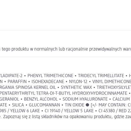
u tego produktu w normalnych lub racjonalnie przewidywalnych wa
CYLADIPATE-2 • PHENYL TRIMETHICONE • TRIDECYL TRIMELLITATE
N • PARAFFIN • ISOHEXADECANE • NYLON-12 • VINYL DIMETHICO
RGANIA SPINOSA KERNEL OIL • SYNTHETIC WAX • TRIETHOXYSILYL
 PENTAERYTHRITYL TETRA-DI-T-BUTYL HYDROXYHYDROCINNAMATE • 
 GERANIOL • BENZYL ALCOHOL • SODIUM HYALURONATE • CALCIUM
• SILICA • GLUCOMANNAN • TIN OXIDE ● [+/- MAY CONTAIN: CI 774
85 / YELLOW 6 LAKE • CI 19140 / YELLOW 5 LAKE • CI 45380 / RED 22 L
 Zapoznaj się z listą składników na opakowaniu produktu, gdzie zaw