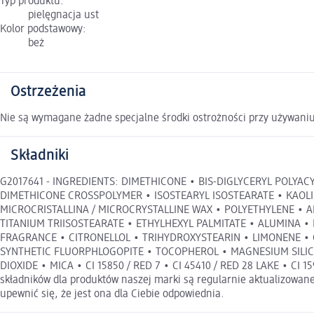
Typ produktu:
pielęgnacja ust
Kolor podstawowy:
beż
Ostrzeżenia
Nie są wymagane żadne specjalne środki ostrożności przy używani
Składniki
G2017641 - INGREDIENTS: DIMETHICONE • BIS-DIGLYCERYL POLYA
DIMETHICONE CROSSPOLYMER • ISOSTEARYL ISOSTEARATE • KAOLI
MICROCRISTALLINA / MICROCRYSTALLINE WAX • POLYETHYLENE • A
TITANIUM TRIISOSTEARATE • ETHYLHEXYL PALMITATE • ALUMINA •
FRAGRANCE • CITRONELLOL • TRIHYDROXYSTEARIN • LIMONENE •
SYNTHETIC FLUORPHLOGOPITE • TOCOPHEROL • MAGNESIUM SILICATE 
DIOXIDE • MICA • CI 15850 / RED 7 • CI 45410 / RED 28 LAKE • CI 159
składników dla produktów naszej marki są regularnie aktualizowane.
upewnić się, że jest ona dla Ciebie odpowiednia.