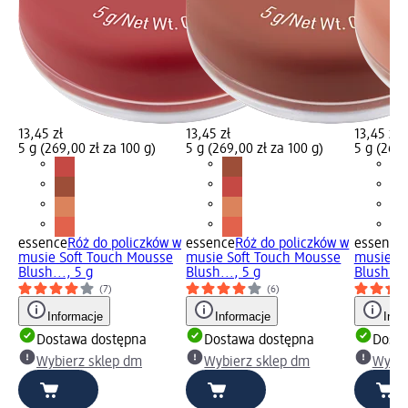
13,45 zł
13,45 zł
13,45 zł
5 g (269,00 zł za 100 g)
5 g (269,00 zł za 100 g)
5 g (269,
essence
Róż do policzków w
essence
Róż do policzków w
essence
musie Soft Touch Mousse
musie Soft Touch Mousse
musie So
Blush..., 5 g
Blush..., 5 g
Blush...,
(7)
(6)
Informacje
Informacje
Info
Dostawa dostępna
Dostawa dostępna
Dosta
Wybierz sklep dm
Wybierz sklep dm
Wybie