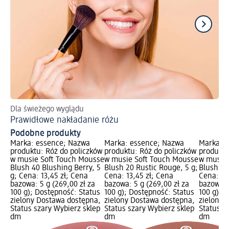
Dla świeżego wyglądu
Po
Prawidłowe nakładanie różu
Ja
Podobne produkty
Marka: essence; Nazwa
Marka: essence; Nazwa
Marka: 
produktu: Róż do policzków
produktu: Róż do policzków
produktu
w musie Soft Touch Mousse
w musie Soft Touch Mousse
w musie 
Blush 40 Blushing Berry, 5
Blush 20 Rustic Rouge, 5 g;
Blush 10 
g; Cena: 13,45 zł; Cena
Cena: 13,45 zł; Cena
Cena: 13
bazowa: 5 g (269,00 zł za
bazowa: 5 g (269,00 zł za
bazowa: 
100 g); Dostępność: Status
100 g); Dostępność: Status
100 g); 
zielony Dostawa dostępna,
zielony Dostawa dostępna,
zielony 
Status szary Wybierz sklep
Status szary Wybierz sklep
Status s
dm
dm
dm