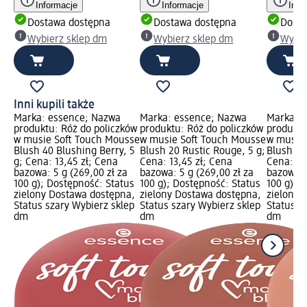
Informacje
Informacje
Info
Dostawa dostępna
Dostawa dostępna
Dosta
Wybierz sklep dm
Wybierz sklep dm
Wybie
Inni kupili także
Marka: essence; Nazwa
Marka: essence; Nazwa
Marka: 
produktu: Róż do policzków
produktu: Róż do policzków
produktu
w musie Soft Touch Mousse
w musie Soft Touch Mousse
w musie 
Blush 40 Blushing Berry, 5
Blush 20 Rustic Rouge, 5 g;
Blush 10 
g; Cena: 13,45 zł; Cena
Cena: 13,45 zł; Cena
Cena: 13
bazowa: 5 g (269,00 zł za
bazowa: 5 g (269,00 zł za
bazowa: 
100 g); Dostępność: Status
100 g); Dostępność: Status
100 g); 
zielony Dostawa dostępna,
zielony Dostawa dostępna,
zielony 
Status szary Wybierz sklep
Status szary Wybierz sklep
Status s
dm
dm
dm