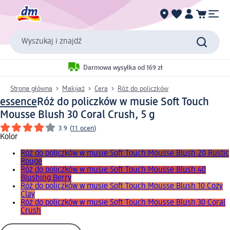
Wyszukaj i znajdź
Darmowa wysyłka od 169 zł
Strona główna
Makijaż
Cera
Róż do policzków
essence
Róż do policzków w musie Soft Touch
Mousse Blush 30 Coral Crush, 5 g
3.9
(
11 ocen
)
Kolor
Róż do policzków w musie Soft Touch Mousse Blush 20 Rustic
Rouge
Róż do policzków w musie Soft Touch Mousse Blush 40
Blushing Berry
Róż do policzków w musie Soft Touch Mousse Blush 10 Cozy
Clay
Róż do policzków w musie Soft Touch Mousse Blush 30 Coral
Crush