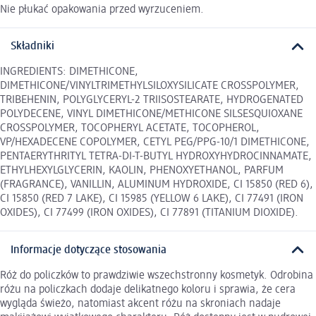
Nie płukać opakowania przed wyrzuceniem.
Składniki
INGREDIENTS: DIMETHICONE,
DIMETHICONE/VINYLTRIMETHYLSILOXYSILICATE CROSSPOLYMER,
TRIBEHENIN, POLYGLYCERYL-2 TRIISOSTEARATE, HYDROGENATED
POLYDECENE, VINYL DIMETHICONE/METHICONE SILSESQUIOXANE
CROSSPOLYMER, TOCOPHERYL ACETATE, TOCOPHEROL,
VP/HEXADECENE COPOLYMER, CETYL PEG/PPG-10/1 DIMETHICONE,
PENTAERYTHRITYL TETRA-DI-T-BUTYL HYDROXYHYDROCINNAMATE,
ETHYLHEXYLGLYCERIN, KAOLIN, PHENOXYETHANOL, PARFUM
(FRAGRANCE), VANILLIN, ALUMINUM HYDROXIDE, CI 15850 (RED 6),
CI 15850 (RED 7 LAKE), CI 15985 (YELLOW 6 LAKE), CI 77491 (IRON
OXIDES), CI 77499 (IRON OXIDES), CI 77891 (TITANIUM DIOXIDE).
Informacje dotyczące stosowania
Róż do policzków to prawdziwie wszechstronny kosmetyk. Odrobina
różu na policzkach dodaje delikatnego koloru i sprawia, że cera
wygląda świeżo, natomiast akcent różu na skroniach nadaje