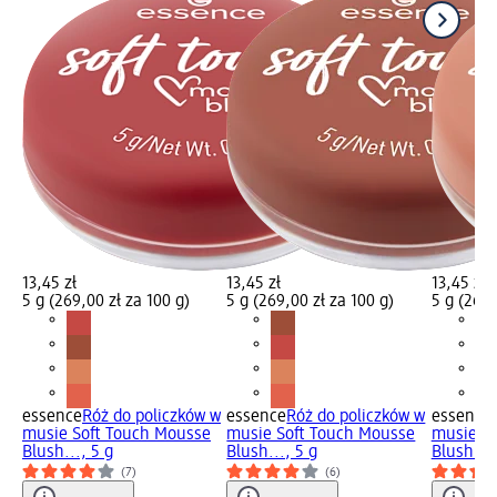
13,45 zł
13,45 zł
13,45 zł
5 g (269,00 zł za 100 g)
5 g (269,00 zł za 100 g)
5 g (269,
essence
Róż do policzków w
essence
Róż do policzków w
essence
musie Soft Touch Mousse
musie Soft Touch Mousse
musie So
Blush..., 5 g
Blush..., 5 g
Blush...,
(7)
(6)