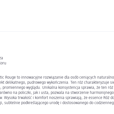
za
loru
ic Rouge to innowacyjne rozwiązanie dla osób ceniących naturalno
fekt delikatnego, pudrowego wykończenia. Ten róż charakteryzuje si
o, promiennego wyglądu. Unikalna konsystencja sprawia, że ten róż
zarówno na policzki, jak i usta, pozwala na stworzenie harmonijne
ów. Wysoka trwałość i komfort noszenia sprawiają, że essence Róż 
cji, subtelnie podkreślającego urodę i dostosowanego do codzienne