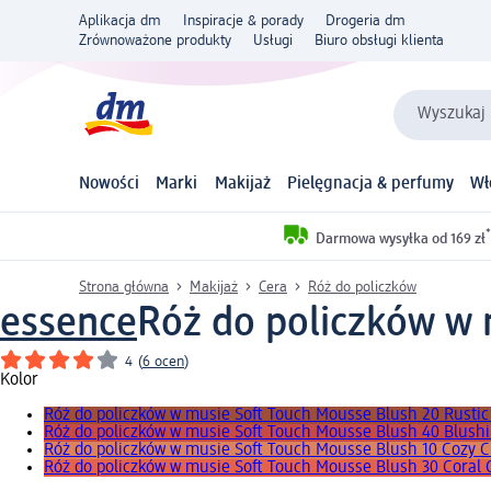
Aplikacja dm
Inspiracje & porady
Drogeria dm
Zrównoważone produkty
Usługi
Biuro obsługi klienta
Wyszukaj 
Nowości
Marki
Makijaż
Pielęgnacja & perfumy
Wł
*
Darmowa wysyłka od 169 zł
Strona główna
Makijaż
Cera
Róż do policzków
essence
Róż do policzków w 
4
(
6 ocen
)
Kolor
Róż do policzków w musie Soft Touch Mousse Blush 20 Rusti
Róż do policzków w musie Soft Touch Mousse Blush 40 Blushi
Róż do policzków w musie Soft Touch Mousse Blush 10 Cozy C
Róż do policzków w musie Soft Touch Mousse Blush 30 Coral 