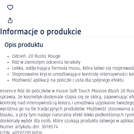
Informacje o produkcie
Opis produktu
Odcień: 20 Rustic Rouge
Róż w ziemistym odcieniu terakoty
Lekka, oddychająca formuła musu, która łatwo się rozprowad
Stopniowalne krycie umożliwiające kontrolę intensywności ko
Możliwość aplikacji na policzki i usta dla spójnego efektu
essence Róż do policzków w musie Soft Touch Mousse Blush 20 Rust
sprawia, że kosmetyk doskonale stapia się ze skórą, zapewniając e
kontrolę nad intensywnością koloru i umożliwia uzyskanie świeżeg
wyróżnia go na tle tradycyjnych produktów. Możliwość stosowania 
blasku, a przy tym nadaje naturalny efekt lekko podkreślonych rys
doskonały wybór dla osób, które szukają produktu łatwego w aplika
Numer artykułu dm: 3078574
GTIN: 4059729516916