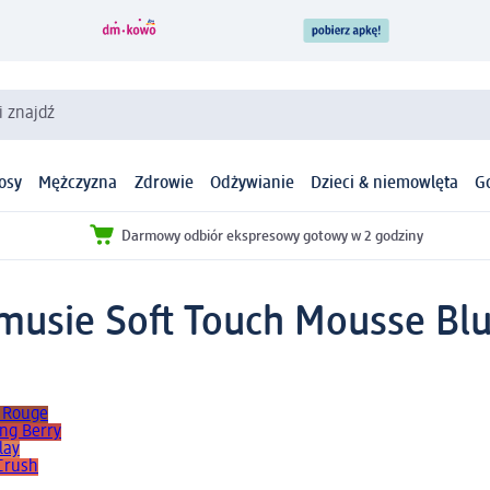
i znajdź
osy
Mężczyzna
Zdrowie
Odżywianie
Dzieci & niemowlęta
G
Darmowy odbiór ekspresowy gotowy w 2 godziny
musie Soft Touch Mousse Blu
c Rouge
ng Berry
lay
Crush