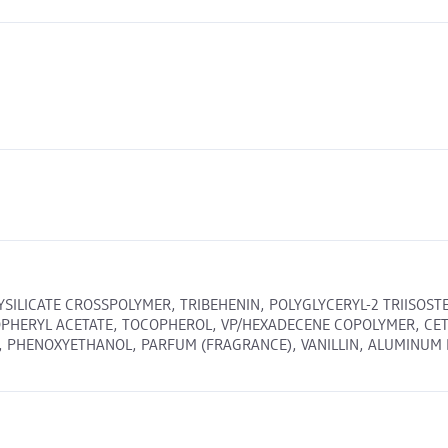
YSILICATE CROSSPOLYMER, TRIBEHENIN, POLYGLYCERYL-2 TRIISOS
HERYL ACETATE, TOCOPHEROL, VP/HEXADECENE COPOLYMER, CETYL
HENOXYETHANOL, PARFUM (FRAGRANCE), VANILLIN, ALUMINUM HYDRO