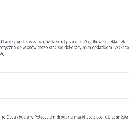
d twarzy podczas zabiegów kosmetycznych. Wyjątkowo miękki i elas
metyczna do włosów może stać się dekoracyjnym dodatkiem. Wskazów
ej.
e Dystrybucja w Polsce: dm-drogerie markt sp. z o.o. ul. Legnick