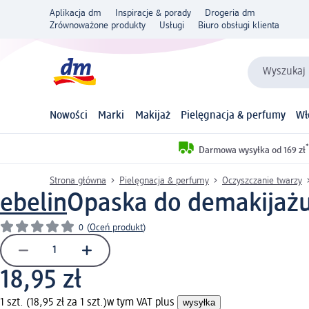
Aplikacja dm
Inspiracje & porady
Drogeria dm
Zrównoważone produkty
Usługi
Biuro obsługi klienta
Wyszukaj 
Nowości
Marki
Makijaż
Pielęgnacja & perfumy
Wł
*
Darmowa wysyłka od 169 zł
Strona główna
Pielęgnacja & perfumy
Oczyszczanie twarzy
ebelin
Opaska do demakijażu,
0
(
Oceń produkt
)
18,95 zł
1 szt. (18,95 zł za 1 szt.)
w tym VAT plus
wysyłka