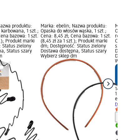
Nazwa produktu:
Marka: ebelin; Nazwa produktu:
Marka: ebel
 karbowana, 1 szt.;
Opaska do włosów wąska, 1 szt.;
Opaska do w
Cena bazowa: 1 szt.
Cena: 8,45 zł; Cena bazowa: 1 szt.
różowym, 1 s
t.); Produkt marki
(8,45 zł za 1 szt.); Produkt marki
Cena bazowa:
 Status zielony
dm; Dostępność: Status zielony
szt.); Prod
a, Status szary
Dostawa dostępna, Status szary
Dostępność:
m
Wybierz sklep dm
Dostawa dos
Wybierz skl
14,45 zł
1 szt. (14,45
ebelin
Opask
różowym, 1 
Informa
Dostawa
Wybierz 