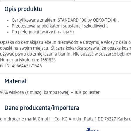
Opis produktu
Certyfikowana znakiem STANDARD 100 by OEKO-TEX ® .
Przetestowana pod kątem substancji szkodliwych.
Do pielęgnacji twarzy i makijażu.
Opaska do demakijażu ebelin niezawodnie utrzymuje włosy z dala o
opaski na swoim miejscu. Śliczna kokardka sprawia, że opaska kos
używać płynu do zmiękczania tkanin. Nie suszyć w suszarce bębnow
Numer artykułu dm: 1681823
GTIN: 4066447271546
Materiał
90% wiskoza (z miazgi bambusowej) + 10% poliester
Dane producenta/importera
dm-drogerie markt GmbH + Co. KG Am dm-Platz 1 DE-76227 Karlsruh