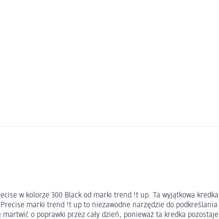
recise w kolorze 300 Black od marki trend !t up. Ta wyjątkowa kredk
 Precise marki trend !t up to niezawodne narzędzie do podkreślani
ę martwić o poprawki przez cały dzień, ponieważ ta kredka pozostaj