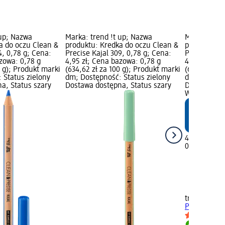
 up; Nazwa
Marka: trend !t up; Nazwa
Marka: tren
a do oczu Clean &
produktu: Kredka do oczu Clean &
produktu: K
4, 0,78 g; Cena:
Precise Kajal 309, 0,78 g; Cena:
Precise Kaja
zowa: 0,78 g
4,95 zł; Cena bazowa: 0,78 g
4,95 zł; Ce
0 g); Produkt marki
(634,62 zł za 100 g); Produkt marki
(634,62 zł z
 Status zielony
dm; Dostępność: Status zielony
dm; Dostępn
a, Status szary
Dostawa dostępna, Status szary
Dostawa dos
Wybierz skl
4,95 zł
0,78 g (634,
trend !t up
K
Precise Kaja