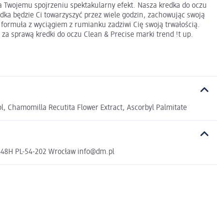
a Twojemu spojrzeniu spektakularny efekt. Nasza kredka do oczu
redka będzie Ci towarzyszyć przez wiele godzin, zachowując swoją
j formuła z wyciągiem z rumianku zadziwi Cię swoją trwałością.
za sprawą kredki do oczu Clean & Precise marki trend !t up.
rol, Chamomilla Recutita Flower Extract, Ascorbyl Palmitate
a 48H PL-54-202 Wrocław info@dm.pl