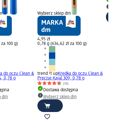
Dostawa
Wybierz 
m
Wybierz sklep dm
4,95 zł
 za 100 g)
0,78 g (634,62 zł za 100 g)
a do oczu Clean &
trend !t up
Kredka do oczu Clean &
4, 0,78 g
Precise Kajal 309, 0,78 g
)
(10)
tępna
Dostawa dostępna
p dm
Wybierz sklep dm