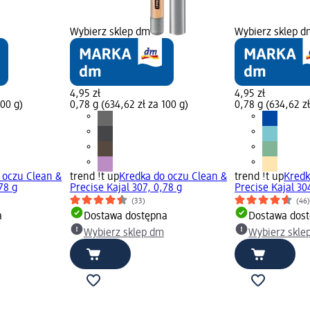
Wybierz sklep dm
Wybierz sklep d
4,95 zł
4,95 zł
100 g)
0,78 g (634,62 zł za 100 g)
0,78 g (634,62 zł
 oczu Clean &
trend !t up
Kredka do oczu Clean &
trend !t up
Kredk
78 g
Precise Kajal 307, 0,78 g
Precise Kajal 30
(33)
(46
a
Dostawa dostępna
Dostawa dos
Wybierz sklep dm
Wybierz skle