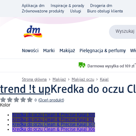
Aplikacja dm
Inspiracje & porady
Drogeria dm
Zrównoważone produkty
Usługi
Biuro obsługi klienta
Wyszukaj 
Nowości
Marki
Makijaż
Pielęgnacja & perfumy
Wł
*
Darmowa wysyłka od 169 zł
Strona główna
Makijaż
Makijaż oczu
Kajal
trend !t up
Kredka do oczu Cl
0
(
Oceń produkt
)
Kolor
Kredka do oczu Clean & Precise Kajal 300
Kredka do oczu Clean & Precise Kajal 301
Kredka do oczu Clean & Precise Kajal 307
Kredka do oczu Clean & Precise Kajal 306