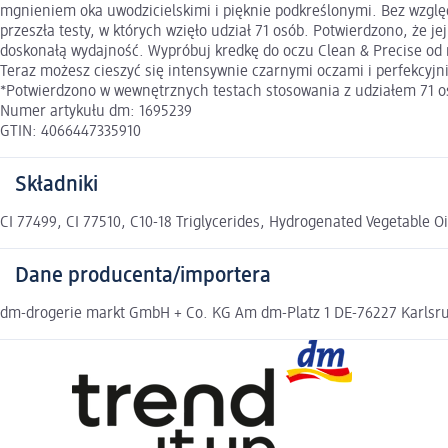
mgnieniem oka uwodzicielskimi i pięknie podkreślonymi. Bez względ
przeszła testy, w których wzięło udział 71 osób. Potwierdzono, że 
doskonałą wydajność. Wypróbuj kredkę do oczu Clean & Precise od ma
Teraz możesz cieszyć się intensywnie czarnymi oczami i perfekcyjni
*Potwierdzono w wewnętrznych testach stosowania z udziałem 71 o
Numer artykułu dm: 1695239
GTIN: 4066447335910
Składniki
CI 77499, CI 77510, C10-18 Triglycerides, Hydrogenated Vegetable Oi
Dane producenta/importera
dm-drogerie markt GmbH + Co. KG Am dm-Platz 1 DE-76227 Karlsruh