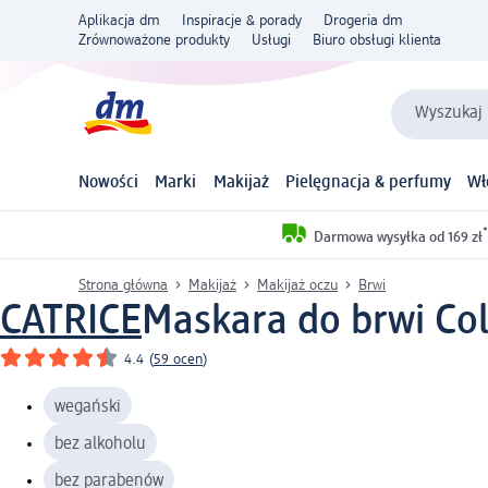
Aplikacja dm
Inspiracje & porady
Drogeria dm
Zrównoważone produkty
Usługi
Biuro obsługi klienta
Wyszukaj 
Nowości
Marki
Makijaż
Pielęgnacja & perfumy
Wł
*
Darmowa wysyłka od 169 zł
Strona główna
Makijaż
Makijaż oczu
Brwi
CATRICE
Maskara do brwi Col
4.4
(
59 ocen
)
wegański
bez alkoholu
bez parabenów