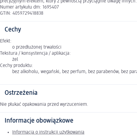
precyzyjnym efektem, który z pewnością przyciągnie uwagę innych. 
Numer artykułu dm: 1695407
GTIN: 4059729418838
Cechy
Efekt:
o przedłużonej trwałości
Tekstura / konsystencja / aplikacja:
żel
Cechy produktu:
bez alkoholu, wegański, bez perfum, bez parabenów, bez para
Ostrzeżenia
Nie płukać opakowania przed wyrzuceniem.
Informacje obowiązkowe
Informacja o instrukcji użytkowania