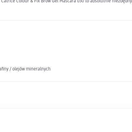
Catrice Colour & Fix Brow Gel Mascara 030 to absolutnie niezbędny
finy / olejów mineralnych