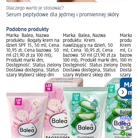
Dlaczego warto je stosować?
Po
Serum peptydowe dla jędrnej i promiennej skóry
Wi
ce
Podobne produkty
Marka: Balea; Nazwa
Marka: Balea; Nazwa
Marka: B
produktu: Bogaty krem na
produktu: Krem
produktu
dzień SPF 15, 50 ml; Cena:
nawilżający na dzień, 50
Krem na 
10,95 zł; Cena bazowa: 50
ml; Cena: 10,95 zł; Cena
ml; Cena
ml (21,90 zł za 100 ml);
bazowa: 50 ml (21,90 zł za
bazowa: 
Produkt marki dm;
100 ml); Produkt marki dm;
100 ml);
Dostępność: Status zielony
Dostępność: Status zielony
Dostępno
Dostawa dostępna, Status
Dostawa dostępna, Status
Dostawa 
szary Wybierz sklep dm
szary Wybierz sklep dm
szary Wy
29,95 zł
50 ml (59
Balea
Bea
Krem na 
ml
Dosta