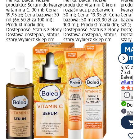
Marka: Balea; Nazwa
Marka: Balea; Nazwa
Marka: B
produktu: Serum do twarzy
produktu: Vitamin C krem
produktu
witamina C, 30 ml; Cena:
rozjaśniacz przebarwień,
twarzy, w
19,95 zł; Cena bazowa: 30
50 ml; Cena: 19,95 zł; Cena
Cena: 4,
ml (66,50 zł za 100 ml);
bazowa: 50 ml (39,90 zł za
bazowa: 7
Produkt marki dm;
100 ml); Produkt marki dm;
szt.); P
Dostępność: Status zielony
Dostępność: Status zielony
Dostępno
Dostawa dostępna, Status
Dostawa dostępna, Status
Dostawa 
szary Wybierz sklep dm
szary Wybierz sklep dm
szary Wy
4,45 zł
7 szt. (0,
Balea
Kon
witamina
Info
Dosta
Wybie