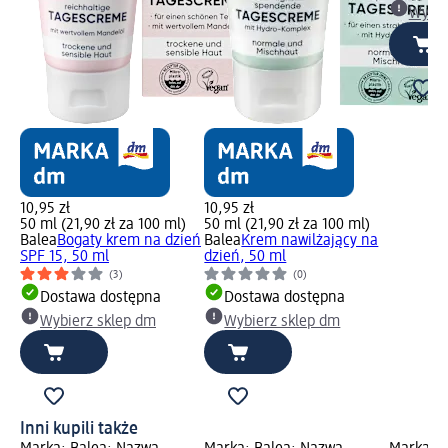
Wybie
10,95 zł
10,95 zł
50 ml (21,90 zł za 100 ml)
50 ml (21,90 zł za 100 ml)
Balea
Bogaty krem na dzień
Balea
Krem nawilżający na
SPF 15, 50 ml
dzień, 50 ml
(3)
(0)
Dostawa dostępna
Dostawa dostępna
Wybierz sklep dm
Wybierz sklep dm
Inni kupili także