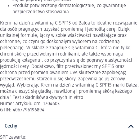
Produkt potwierdzony dermatologicznie, co gwarantuje
bezpieczeństwo stosowania
Krem na dzień z witaminą C SPF15 od Balea to idealne rozwiązanie
dla osób pragnących uzyskać promienną i jednolitą cerę. Dzięki
unikalnej formule, łączy w sobie właściwości nawilżające oraz
ochronne, co czyni go doskonałym wyborem na codzienną
pielęgnację. W składzie znajduje się witamina C, która nie tylko
chroni skórę przed wolnymi rodnikami, ale także wspomaga
produkcję kolagenu¹, co przyczynia się do poprawy elastyczności i
jędrności cery. Dodatkowo, filtr przeciwsłoneczny SPF15 oraz
ochrona przed promieniowaniem UVA skutecznie zapobiegają
przedwczesnemu starzeniu się skóry, zapewniając jej zdrowy
wygląd. Wybierając Krem na dzień z witaminą C SPF15 marki Balea,
można cieszyć się gładką, nawilżoną i promienną skórą każdego
dnia ¹ Test składników aktywnych in vitro.
Numer artykułu dm: 1704603
GTIN: 4067796196894
Cechy
SPF zawarte: