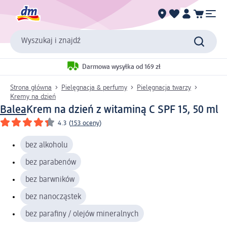
Wyszukaj i znajdź
Darmowa wysyłka od 169 zł
Strona główna
Pielęgnacja & perfumy
Pielęgnacja twarzy
Kremy na dzień
Balea
Krem na dzień z witaminą C SPF 15, 50 ml
4.3
(
153 oceny
)
bez alkoholu
bez parabenów
bez barwników
bez nanocząstek
bez parafiny / olejów mineralnych