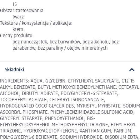
15
Obszar zastosowania:
twarz
Tekstura / konsystencja / aplikacja:
krem
Cechy produktu:
bez nanocząstek, bez barwników, bez alkoholu, bez
parabenów, bez parafiny / olejów mineralnych
Składniki
INGREDIENTS: AQUA, GLYCERIN, ETHYLHEXYL SALICYLATE, C12-15
ALKYL BENZOATE, BUTYL METHOXYDIBENZOYLMETHANE, CETEARYL
ALCOHOL, DIBUTYL ADIPATE, POLYGLYCERYL-6 STEARATE,
TOCOPHERYL ACETATE, CETEARYL ISONONANOATE,
HYDROGENATED COCO-GLYCERIDES, MYRISTYL MYRISTATE, SODIUM
ASCORBYL PHOSPHATE, PHENYLBENZIMIDAZOLE SULFONIC ACID,
GLYCERYL STEARATE, PHENOXYETHANOL, BIS-
ETHYLHEXYLOXYPHENOL METHOXYPHENYL TRIAZINE, ETHYLHEXYL
TRIAZONE, HYDROXYACETOPHENONE, XANTHAN GUM, PARFUM,
POLYGLYCERYL-6 BEHENATE, SODIUM HYDROXIDE, DISODIUM EDTA,