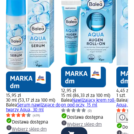
12,95 zł
4,45 zł
15,95 zł
15 ml (86,33 zł za 100 ml)
1 szt. (4,
30 ml (53,17 zł za 100 ml)
Balea
Nawilżający krem roll-
Balea
Mas
Balea
Serum nawilżające do
on pod oczy, 15 ml
Aqua, 1 s
twarzy Aqua, 30 ml
(0)
(419)
Dostawa dostępna
Info
Dostawa dostępna
Wybierz sklep dm
Dosta
Wybierz sklep dm