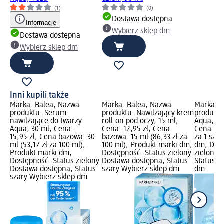
(1)
(0)
Dostawa dostępna
Informacje
Wybierz sklep dm
Dostawa dostępna
Wybierz sklep dm
Inni kupili także
Marka: Balea; Nazwa
Marka: Balea; Nazwa
Marka: B
produktu: Serum
produktu: Nawilżający krem
produktu
nawilżające do twarzy
roll-on pod oczy, 15 ml;
Aqua, 1 s
Aqua, 30 ml; Cena:
Cena: 12,95 zł; Cena
Cena bazo
15,95 zł; Cena bazowa: 30
bazowa: 15 ml (86,33 zł za
za 1 szt.
ml (53,17 zł za 100 ml);
100 ml); Produkt marki dm;
dm; Dost
Produkt marki dm;
Dostępność: Status zielony
zielony 
Dostępność: Status zielony
Dostawa dostępna, Status
Status s
Dostawa dostępna, Status
szary Wybierz sklep dm
dm
szary Wybierz sklep dm