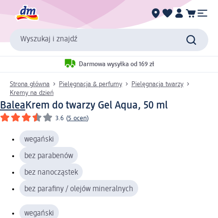
Wyszukaj i znajdź
Darmowa wysyłka od 169 zł
Strona główna
Pielęgnacja & perfumy
Pielęgnacja twarzy
Kremy na dzień
Balea
Krem do twarzy Gel Aqua, 50 ml
3.6
(
5 ocen
)
wegański
bez parabenów
bez nanocząstek
bez parafiny / olejów mineralnych
wegański