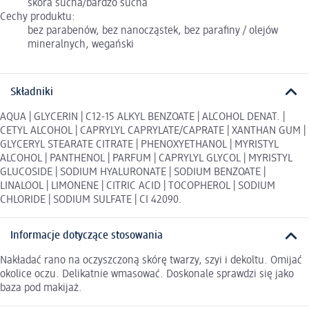
skóra sucha/bardzo sucha
Cechy produktu:
bez parabenów, bez nanocząstek, bez parafiny / olejów
mineralnych, wegański
Składniki
AQUA | GLYCERIN | C12-15 ALKYL BENZOATE | ALCOHOL DENAT. |
CETYL ALCOHOL | CAPRYLYL CAPRYLATE/CAPRATE | XANTHAN GUM |
GLYCERYL STEARATE CITRATE | PHENOXYETHANOL | MYRISTYL
ALCOHOL | PANTHENOL | PARFUM | CAPRYLYL GLYCOL | MYRISTYL
GLUCOSIDE | SODIUM HYALURONATE | SODIUM BENZOATE |
LINALOOL | LIMONENE | CITRIC ACID | TOCOPHEROL | SODIUM
CHLORIDE | SODIUM SULFATE | CI 42090.
Informacje dotyczące stosowania
Nakładać rano na oczyszczoną skórę twarzy, szyi i dekoltu. Omijać
okolice oczu. Delikatnie wmasować. Doskonale sprawdzi się jako
baza pod makijaż.