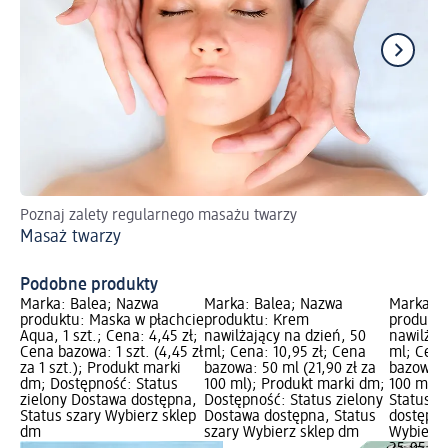
Poznaj zalety regularnego masażu twarzy
Pe
Masaż twarzy
Ws
Podobne produkty
Marka: Balea; Nazwa
Marka: Balea; Nazwa
Marka: 
produktu: Maska w płachcie
produktu: Krem
produktu
Aqua, 1 szt.; Cena: 4,45 zł;
nawilżający na dzień, 50
nawilżaj
Cena bazowa: 1 szt. (4,45 zł
ml; Cena: 10,95 zł; Cena
ml; Cena
za 1 szt.); Produkt marki
bazowa: 50 ml (21,90 zł za
bazowa: 
dm; Dostępność: Status
100 ml); Produkt marki dm;
100 ml);
zielony Dostawa dostępna,
Dostępność: Status zielony
Status z
Status szary Wybierz sklep
Dostawa dostępna, Status
dostępna
dm
szary Wybierz sklep dm
Wybierz 