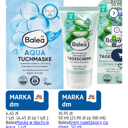
25,95 zł
50 ml (51
GARNIER
nawilżaj
ml
Info
Dosta
Wybie
4,45 zł
10,95 zł
1 szt. (4,45 zł za 1 szt.)
50 ml (21,90 zł za 100 ml)
Balea
Maska w płachcie
Balea
Krem nawilżający na
Aqua, 1 szt.
dzień, 50 ml