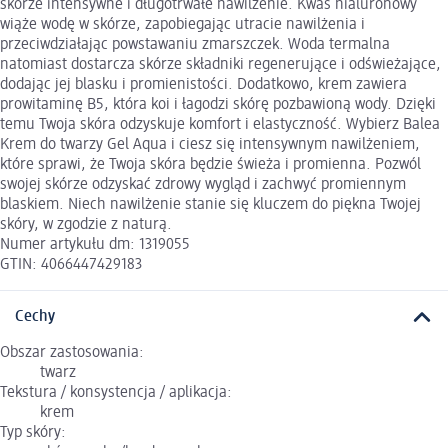
skórze intensywne i długotrwałe nawilżenie. Kwas hialuronowy
wiąże wodę w skórze, zapobiegając utracie nawilżenia i
przeciwdziałając powstawaniu zmarszczek. Woda termalna
natomiast dostarcza skórze składniki regenerujące i odświeżające,
dodając jej blasku i promienistości. Dodatkowo, krem zawiera
prowitaminę B5, która koi i łagodzi skórę pozbawioną wody. Dzięki
temu Twoja skóra odzyskuje komfort i elastyczność. Wybierz Balea
Krem do twarzy Gel Aqua i ciesz się intensywnym nawilżeniem,
które sprawi, że Twoja skóra będzie świeża i promienna. Pozwól
swojej skórze odzyskać zdrowy wygląd i zachwyć promiennym
blaskiem. Niech nawilżenie stanie się kluczem do piękna Twojej
skóry, w zgodzie z naturą.
Numer artykułu dm: 1319055
GTIN: 4066447429183
Cechy
Obszar zastosowania:
twarz
Tekstura / konsystencja / aplikacja:
krem
Typ skóry: