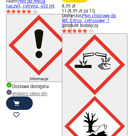
FAIRY
Płyn do mycia
naczyń, cytryna, 450 ml
8,95 zł
1 l (8,95 zł za 1 l)
(2)
Domestos
Płyn chlorowy do
WC Citrus, cytrusowy, 1
l
produkt biobójczy
(1)
Informacje
Dostawa dostępna
Wybierz sklep dm