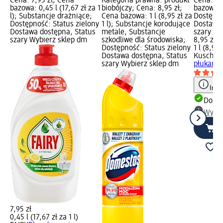
Cena: 7,95 zł; Cena
Kategoria prawna: produkt
Cena: 8,
bazowa: 0,45 l (17,67 zł za 1
biobójczy; Cena: 8,95 zł;
bazowa: 1
l); Substancje drażniące;
Cena bazowa: 1 l (8,95 zł za
Dostępno
Dostępność: Status zielony
1 l); Substancje korodujące
Dostawa 
Dostawa dostępna, Status
metale, Substancje
szary Wy
szary Wybierz sklep dm
szkodliwe dla środowiska;
8,95 zł
Dostępność: Status zielony
1 l (8,95 
Dostawa dostępna, Status
Kuschel
szary Wybierz sklep dm
płukania
Info
Dosta
Wybie
7,95 zł
0,45 l (17,67 zł za 1 l)