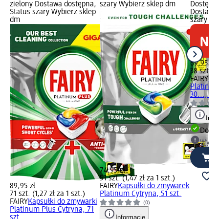
zielony Dostawa dostępna,
szary Wybierz sklep dm
Dostępno
Status szary Wybierz sklep
Dostawa 
dm
szary Wy
69,95 zł
38 szt. (1
FAIRY
Kap
Platinum
30..., 38 
Info
Dosta
Wybie
74,95 zł
51 szt. (1,47 zł za 1 szt.)
89,95 zł
FAIRY
Kapsułki do zmywarek
71 szt. (1,27 zł za 1 szt.)
Platinum Cytryna, 51 szt.
FAIRY
Kapsułki do zmywarki
(0)
Platinum Plus Cytryna, 71
szt.
Informacje