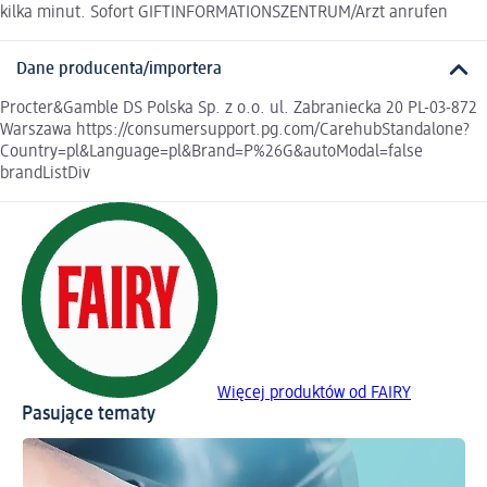
kilka minut. Sofort GIFTINFORMATIONSZENTRUM/Arzt anrufen
Dane producenta/importera
Procter&Gamble DS Polska Sp. z o.o. ul. Zabraniecka 20 PL-03-872
Warszawa https://consumersupport.pg.com/CarehubStandalone?
Country=pl&Language=pl&Brand=P%26G&autoModal=false
brandListDiv
Więcej produktów od FAIRY
Pasujące tematy