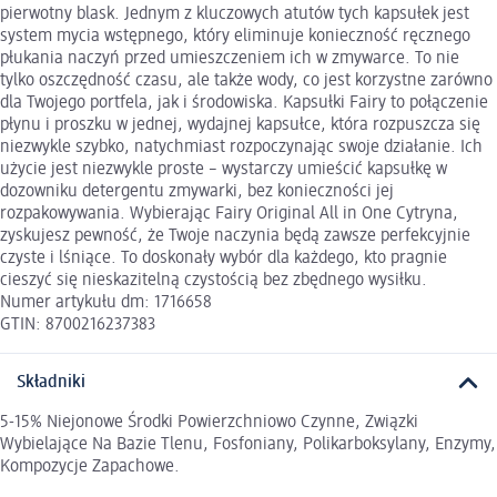
pierwotny blask. Jednym z kluczowych atutów tych kapsułek jest
system mycia wstępnego, który eliminuje konieczność ręcznego
płukania naczyń przed umieszczeniem ich w zmywarce. To nie
tylko oszczędność czasu, ale także wody, co jest korzystne zarówno
dla Twojego portfela, jak i środowiska. Kapsułki Fairy to połączenie
płynu i proszku w jednej, wydajnej kapsułce, która rozpuszcza się
niezwykle szybko, natychmiast rozpoczynając swoje działanie. Ich
użycie jest niezwykle proste – wystarczy umieścić kapsułkę w
dozowniku detergentu zmywarki, bez konieczności jej
rozpakowywania. Wybierając Fairy Original All in One Cytryna,
zyskujesz pewność, że Twoje naczynia będą zawsze perfekcyjnie
czyste i lśniące. To doskonały wybór dla każdego, kto pragnie
cieszyć się nieskazitelną czystością bez zbędnego wysiłku.
Numer artykułu dm: 1716658
GTIN: 8700216237383
Składniki
5-15% Niejonowe Środki Powierzchniowo Czynne, Związki
Wybielające Na Bazie Tlenu, Fosfoniany, Polikarboksylany, Enzymy,
Kompozycje Zapachowe.