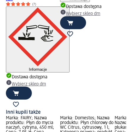
(7)
Dostawa dostępna
Wybierz sklep dm
Informacje
Dostawa dostępna
Wybierz sklep dm
Inni kupili także
Marka: FAIRY; Nazwa
Marka: Domestos; Nazwa
Marka: K
produktu: Płyn do mycia
produktu: Płyn chlorowy do
Nazwa pr
naczyń, cytryna, 450 ml;
WC Citrus, cytrusowy, 1 l;
płukania