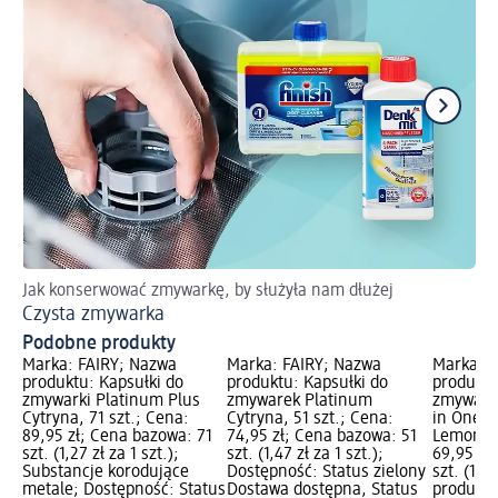
Jak konserwować zmywarkę, by służyła nam dłużej
Us
Czysta zmywarka
Cz
Podobne produkty
Marka: FAIRY; Nazwa
Marka: FAIRY; Nazwa
Marka: F
produktu: Kapsułki do
produktu: Kapsułki do
produktu
zmywarki Platinum Plus
zmywarek Platinum
zmywarki
Cytryna, 71 szt.; Cena:
Cytryna, 51 szt.; Cena:
in One 3
89,95 zł; Cena bazowa: 71
74,95 zł; Cena bazowa: 51
Lemon, 3
szt. (1,27 zł za 1 szt.);
szt. (1,47 zł za 1 szt.);
69,95 zł
Substancje korodujące
Dostępność: Status zielony
szt. (1,8
metale; Dostępność: Status
Dostawa dostępna, Status
produkty