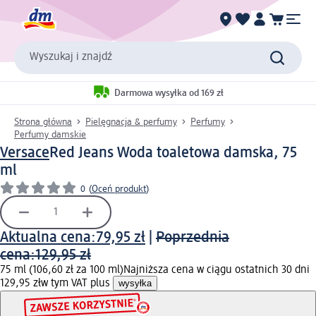
Wyszukaj i znajdź
Darmowa wysyłka od 169 zł
Strona główna
Pielęgnacja & perfumy
Perfumy
Perfumy damskie
Versace
Red Jeans Woda toaletowa damska, 75
ml
0
(
Oceń produkt
)
Aktualna cena:
79,95 zł
|
Poprzednia
cena:
129,95 zł
75 ml (106,60 zł za 100 ml)
Najniższa cena w ciągu ostatnich 30 dni
129,95 zł
w tym VAT plus
wysyłka