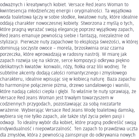
odważnych i kreatywnych kobiet. Versace Red Jeans Woman to
kwintesencja młodzieńczej energii i oryginalności. Ta wyjątkowa
woda toaletowa łączy w sobie słodkie, kwiatowe nuty, które idealnie
oddają charakter nowoczesnej kobiety. Stworzona z myślą o tych,
które pragną wyrażać swoją elegancję poprzez wyjątkowy zapach,
Red Jeans emanuje pewnością siebie i fantazją, niezależnie od
stylizacji. Pierwsze nuty zapachowe to eksplozja świeżości, w której
dominują soczyste owoce – morela, brzoskwinia oraz czarna
porzeczka, które wprowadzają w radosny nastrój. W miarę jak
zapach rozwija się na skórze, serce kompozycji odkrywa piękno
delikatnych kwiatów: konwalii, róży, fiołka oraz lilii wodnej. Te
subtelne akcenty dodają całości romantycznego i zmysłowego
charakteru, idealnie wpisując się w kobiecą naturę. Baza zapachu
to harmonijne połączenie piżma, drzewo sandałowego i wanilii,
które nadają całości ciepła i głębi. To właśnie te nuty sprawiają, że
Versace Red Jeans Woman jest trwałym towarzyszem w
codziennych przygodach, pozostawiając za sobą niezatarte
wrażenie. Wybierając Versace Red Jeans Wodę toaletową damską,
wybiera się nie tylko zapach, ale także styl życia pełen pasji i
odwagi. To idealny wybór dla kobiet, które pragną podkreślić swoją
indywidualność i niepowtarzalność. Ten zapach to prawdziwa uczta
dla zmysłów, która z pewnością zainspiruje do odkrywania nowych