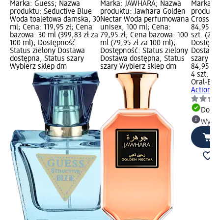
Marka: Guess; Nazwa
Marka: JAWHARA; Nazwa
Marka: O
produktu: Seductive Blue
produktu: Jawhara Golden
produktu
Woda toaletowa damska, 30
Nectar Woda perfumowana
Cross Act
ml; Cena: 119,95 zł; Cena
unisex, 100 ml; Cena:
84,95 zł
bazowa: 30 ml (399,83 zł za
79,95 zł; Cena bazowa: 100
szt. (21,2
100 ml); Dostępność:
ml (79,95 zł za 100 ml);
Dostępno
Status zielony Dostawa
Dostępność: Status zielony
Dostawa 
dostępna, Status szary
Dostawa dostępna, Status
szary Wy
Wybierz sklep dm
szary Wybierz sklep dm
84,95 zł
4 szt. (21
Oral-B
Ko
Action, 4
Dosta
Wybie