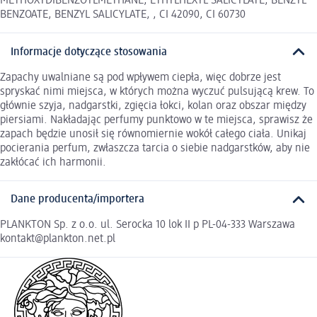
METHOXYDIBENZOYLMETHANE, ETHYLHEXYL SALICYLATE, BENZYL
BENZOATE, BENZYL SALICYLATE, , CI 42090, CI 60730
Informacje dotyczące stosowania
Zapachy uwalniane są pod wpływem ciepła, więc dobrze jest
spryskać nimi miejsca, w których można wyczuć pulsującą krew. To
głównie szyja, nadgarstki, zgięcia łokci, kolan oraz obszar między
piersiami. Nakładając perfumy punktowo w te miejsca, sprawisz że
zapach będzie unosił się równomiernie wokół całego ciała. Unikaj
pocierania perfum, zwłaszcza tarcia o siebie nadgarstków, aby nie
zakłócać ich harmonii.
Dane producenta/importera
PLANKTON Sp. z o.o. ul. Serocka 10 lok II p PL-04-333 Warszawa
kontakt@plankton.net.pl