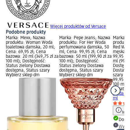
Więcej produktów od Versace
Podobne produkty
Marka: Mexx; Nazwa
Marka: Pepe Jeans; Nazwa
Marka: b
produktu: Woman Woda
produktu: For Her Woda
produkt
toaletowa damska, 20 ml;
perfumowana damska, 50
Red Wod
Cena: 69,95 zł; Cena
ml; Cena: 99,95 zł; Cena
męska, 1
bazowa: 20 ml (349,75 zł za
bazowa: 50 ml (199,90 zł za
99,95 zł
100 ml); Dostępność:
100 ml); Dostępność:
ml (99,95
Status zielony Dostawa
Status zielony Dostawa
Dostępno
dostępna, Status szary
dostępna, Status szary
Dostawa 
Wybierz sklep dm
Wybierz sklep dm
szary Wy
99,95 zł
100 ml (9
bugatti
P
Woda toa
ml
Info
Dosta
Wybie