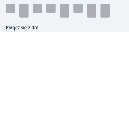
Połącz się z dm
Pobierz aplikację dm:
© 2026 dm-drogerie markt sp. z o.o.
Impressum
Polityka prywatności
Ogólne warunki handlowe
Odstąpienie od umowy w dm