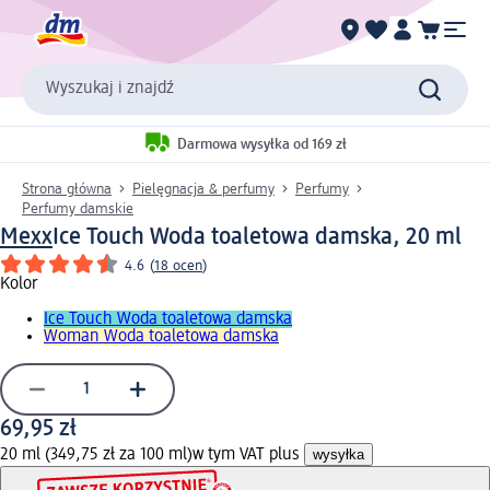
Wyszukaj i znajdź
Darmowa wysyłka od 169 zł
Strona główna
Pielęgnacja & perfumy
Perfumy
Perfumy damskie
Mexx
Ice Touch Woda toaletowa damska, 20 ml
4.6
(
18 ocen
)
Kolor
Ice Touch Woda toaletowa damska
Woman Woda toaletowa damska
69,95 zł
20 ml (349,75 zł za 100 ml)
w tym VAT plus
wysyłka