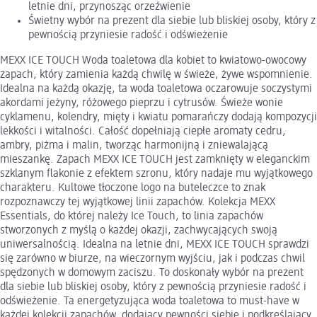
letnie dni, przynosząc orzeźwienie
Świetny wybór na prezent dla siebie lub bliskiej osoby, który z
pewnością przyniesie radość i odświeżenie
MEXX ICE TOUCH Woda toaletowa dla kobiet to kwiatowo-owocowy
zapach, który zamienia każdą chwilę w świeże, żywe wspomnienie.
Idealna na każdą okazję, ta woda toaletowa oczarowuje soczystymi
akordami jeżyny, różowego pieprzu i cytrusów. Świeże wonie
cyklamenu, kolendry, mięty i kwiatu pomarańczy dodają kompozycji
lekkości i witalności. Całość dopełniają ciepłe aromaty cedru,
ambry, piżma i malin, tworząc harmonijną i zniewalającą
mieszankę. Zapach MEXX ICE TOUCH jest zamknięty w eleganckim
szklanym flakonie z efektem szronu, który nadaje mu wyjątkowego
charakteru. Kultowe tłoczone logo na buteleczce to znak
rozpoznawczy tej wyjątkowej linii zapachów. Kolekcja MEXX
Essentials, do której należy Ice Touch, to linia zapachów
stworzonych z myślą o każdej okazji, zachwycających swoją
uniwersalnością. Idealna na letnie dni, MEXX ICE TOUCH sprawdzi
się zarówno w biurze, na wieczornym wyjściu, jak i podczas chwil
spędzonych w domowym zaciszu. To doskonały wybór na prezent
dla siebie lub bliskiej osoby, który z pewnością przyniesie radość i
odświeżenie. Ta energetyzująca woda toaletowa to must-have w
każdej kolekcji zapachów, dodający pewności siebie i podkreślający