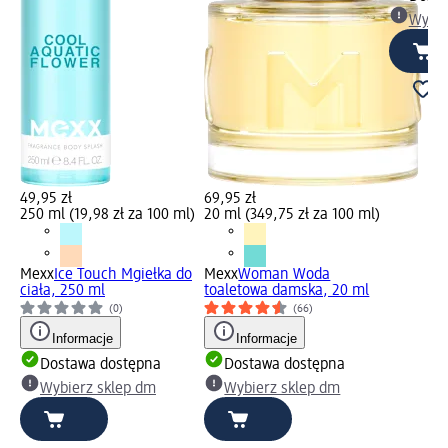
Wybie
49,95 zł
69,95 zł
250 ml (19,98 zł za 100 ml)
20 ml (349,75 zł za 100 ml)
Mexx
Ice Touch Mgiełka do
Mexx
Woman Woda
ciała, 250 ml
toaletowa damska, 20 ml
(0)
(66)
Informacje
Informacje
Dostawa dostępna
Dostawa dostępna
Wybierz sklep dm
Wybierz sklep dm