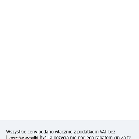
Wszystkie ceny podano włącznie z podatkiem VAT bez
kosztów wysyłki
(§) Ta pozycja nie podlega rabatom.
(#) Za tę