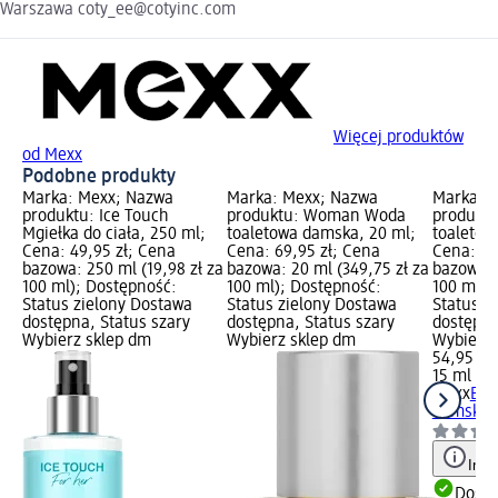
Warszawa coty_ee@cotyinc.com
Więcej produktów
od Mexx
Podobne produkty
Marka: Mexx; Nazwa
Marka: Mexx; Nazwa
Marka: 
produktu: Ice Touch
produktu: Woman Woda
produktu
Mgiełka do ciała, 250 ml;
toaletowa damska, 20 ml;
toaletow
Cena: 49,95 zł; Cena
Cena: 69,95 zł; Cena
Cena: 54
bazowa: 250 ml (19,98 zł za
bazowa: 20 ml (349,75 zł za
bazowa: 
100 ml); Dostępność:
100 ml); Dostępność:
100 ml);
Status zielony Dostawa
Status zielony Dostawa
Status z
dostępna, Status szary
dostępna, Status szary
dostępna
Wybierz sklep dm
Wybierz sklep dm
Wybierz 
54,95 zł
15 ml (36
Mexx
Bla
damska, 
Info
Dosta