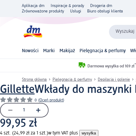
Aplikacja dm
Inspiracje & porady
Drogeria dm
Zrównoważone produkty
Usługi
Biuro obsługi klienta
Wyszukaj 
Nowości
Marki
Makijaż
Pielęgnacja & perfumy
Wł
*
Darmowa wysyłka od 169 zł
Strona główna
Pielęgnacja & perfumy
Depilacja i golenie
Gillette
Wkłady do maszynki P
0
(
Oceń produkt
)
99,95 zł
4 szt. (24,99 zł za 1 szt.)
w tym VAT plus
wysyłka