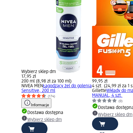
Wybierz sklep dm
17,95 zł
200 ml (8,98 zł za 100 ml)
99,95 zł
NIVEA MEN
Łagodzący żel do golenia
4 szt. (24,99 zł za 1 s
Sensitive, 200 ml
Gillette
Wkłady do m
MANUAL, 4 szt.
(174)
(0)
Informacje
Dostawa dostępn
Dostawa dostępna
Wybierz sklep dm
Wybierz sklep dm