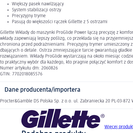
Większy pasek nawilżający
System stabilizacji ostrzy
Precyzyjny tryme
Pasują do większości rączek Gillette z 5 ostrzami
Gillette Wkłady do maszynki ProGlide Power łączą precyzję z komf
wkłady zapewniają lepszy poślizg, co przekłada się na przyjemniejsze
chroniona przed podrażnieniami. Precyzyjny trymer umieszczony z t
dbających o detale. Ostrza zmniejszające tarcie gwarantują gładkie
rozwiązaniem. Wkłady ProGlide wystarczają na około miesiąc codzi
to praktyczny wybór dla każdego, kto pragnie połączyć komfort z do
Numer artykułu dm: 2060826
GTIN: 7702018085576
Dane producenta/importera
Procter&Gamble DS Polska Sp. z o.o. ul. Zabraniecka 20 PL-03-8
Więcej produkt