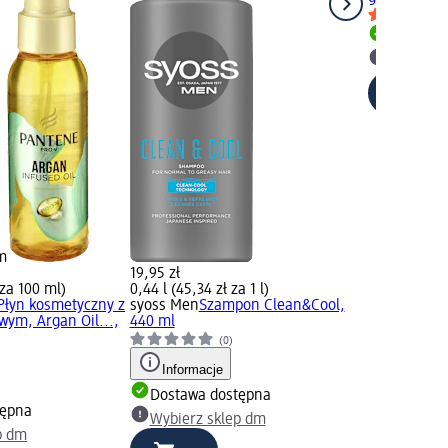
Dostawa
Wybierz 
m
19,95 zł
 za 100 ml)
0,44 l (45,34 zł za 1 l)
Płyn kosmetyczny z
syoss Men
Szampon Clean&Cool,
wym, Argan Oil...,
440 ml
(0)
Informacje
Dostawa dostępna
tępna
Wybierz sklep dm
p dm