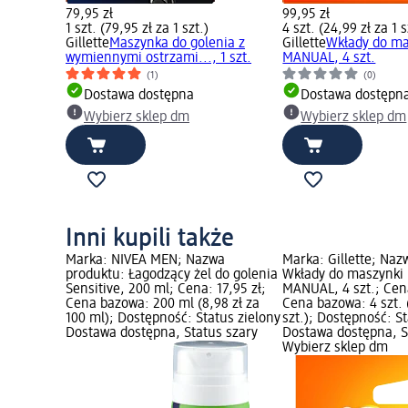
79,95 zł
99,95 zł
1 szt. (79,95 zł za 1 szt.)
4 szt. (24,99 zł za 1 s
Gillette
Maszynka do golenia z
Gillette
Wkłady do m
wymiennymi ostrzami..., 1 szt.
MANUAL, 4 szt.
(1)
(0)
Dostawa dostępna
Dostawa dostępn
Wybierz sklep dm
Wybierz sklep dm
Inni kupili także
Marka: NIVEA MEN; Nazwa
Marka: Gillette; Naz
produktu: Łagodzący żel do golenia
Wkłady do maszynki
Sensitive, 200 ml; Cena: 17,95 zł;
MANUAL, 4 szt.; Cena
Cena bazowa: 200 ml (8,98 zł za
Cena bazowa: 4 szt. (
100 ml); Dostępność: Status zielony
szt.); Dostępność: S
Dostawa dostępna, Status szary
Dostawa dostępna, S
Wybierz sklep dm