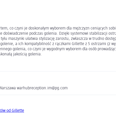
ortem, co czyni je doskonałym wyborem dla mężczyzn ceniących sobi
 doświadczenie podczas golenia. Dzięki systemowi stabilizacji ostrzy
yłu maszynki ułatwia stylizację zarostu, zwłaszcza w trudno dostęp
 golenie, a ich kompatybilność z rączkami Gillette z 5 ostrzami (z 
ennego golenia, co czyni je wygodnym wyborem dla osób prowadzący
skonałą jakością golenia.
72 Warszawa warhubreception.im@pg.com
ów od Gillette