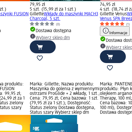
79,95 zł
74,95 zł
zt.)
5 szt. (15,99 zł za 1 szt.)
4 szt. (18,74 zł z
aszynki FUSION
Gillette
Wkłady do maszynki MACH3
Gillette Venus
Wk
Charcoal, 5 szt.
Venus SPA Breez
(0)
(1)
a
Dostawa dostępna
Informacje
Wybierz sklep dm
Dostawa dos
Wybierz skle
wa produktu:
Marka: Gillette; Nazwa produktu:
Marka: PANTENE
 FUSION
Maszynka do golenia z wymiennymi
produktu: Płyn 
: 99,95 zł;
ostrzami ProGlide + 2 wkłady, 1 szt.;
olejkiem argano
24,99 zł za 1
Cena: 79,95 zł; Cena bazowa: 1 szt.
Therapy, 100 ml;
tatus zielony
(79,95 zł za 1 szt.); Dostępność:
Cena bazowa: 10
tatus szary
Status zielony Dostawa dostępna,
100 ml); Dostępn
Status szary Wybierz sklep dm
Dostawa dostępn