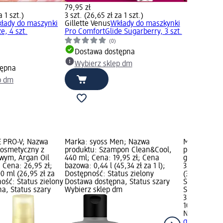
79,95 zł
a 1 szt.)
3 szt. (26,65 zł za 1 szt.)
łady do maszynki
Gillette Venus
Wkłady do maszkynki
e, 4 szt.
Pro ComfortGlide Sugarberry, 3 szt.
(0)
Dostawa dostępna
Wybierz sklep dm
tępna
p dm
 PRO-V; Nazwa
Marka: syoss Men; Nazwa
Marka: NIV
kosmetyczny z
produktu: Szampon Clean&Cool,
produktu: Ł
wym, Argan Oil
440 ml; Cena: 19,95 zł; Cena
goleniu Sen
 Cena: 26,95 zł;
bazowa: 0,44 l (45,34 zł za 1 l);
32,95 zł; C
0 ml (26,95 zł za
Dostępność: Status zielony
(32,95 zł za
ość: Status zielony
Dostawa dostępna, Status szary
Status ziel
a, Status szary
Wybierz sklep dm
Status szar
32,95 zł
100 ml (32,9
NIVEA MEN
goleniu Sens