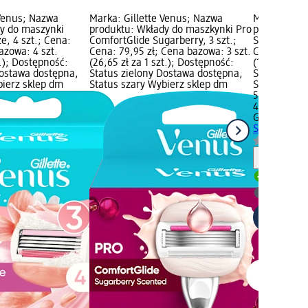
 Venus; Nazwa
Marka: Gillette Venus; Nazwa
Marka: Gill
y do maszynki
produktu: Wkłady do maszkynki Pro
produktu: W
e, 4 szt.; Cena:
ComfortGlide Sugarberry, 3 szt.;
Smooth Sensi
azowa: 4 szt.
Cena: 79,95 zł; Cena bazowa: 3 szt.
Cena: 59,95
t.); Dostępność:
(26,65 zł za 1 szt.); Dostępność:
(14,99 zł za
Dostawa dostępna,
Status zielony Dostawa dostępna,
Status ziel
bierz sklep dm
Status szary Wybierz sklep dm
Status szar
59,95 zł
4 szt. (14,99
Gillette Ven
Smooth Sensi
Informa
Dostawa
Wybierz 