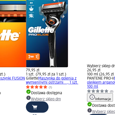
Wybierz sklep d
79,95 zł
26,95 zł
zt.)
1 szt. (79,95 zł za 1 szt.)
100 ml (26,95 zł
aszynki FUSION
Gillette
Maszynka do golenia z
PANTENE PRO-V
wymiennymi ostrzami..., 1 szt.
olejkiem argano
100 ml
(1)
(0)
a
Dostawa dostępna
Informacje
Wybierz sklep dm
Dostawa dos
Wybierz skle