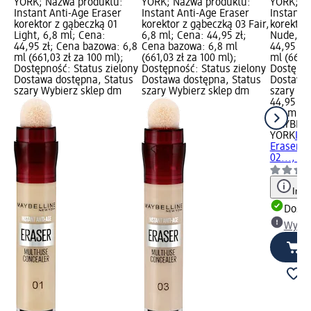
YORK; Nazwa produktu:
YORK; Nazwa produktu:
YORK; N
Instant Anti-Age Eraser
Instant Anti-Age Eraser
Instant 
korektor z gąbeczką 01
korektor z gąbeczką 03 Fair,
korektor
Light, 6,8 ml; Cena:
6,8 ml; Cena: 44,95 zł;
Nude, 6,
44,95 zł; Cena bazowa: 6,8
Cena bazowa: 6,8 ml
44,95 zł
ml (661,03 zł za 100 ml);
(661,03 zł za 100 ml);
ml (661,0
Dostępność: Status zielony
Dostępność: Status zielony
Dostępno
Dostawa dostępna, Status
Dostawa dostępna, Status
Dostawa 
szary Wybierz sklep dm
szary Wybierz sklep dm
szary Wy
44,95 zł
6,8 ml (6
MAYBELL
YORK
Ins
Eraser k
02..., 6,
Info
Dosta
Wybie