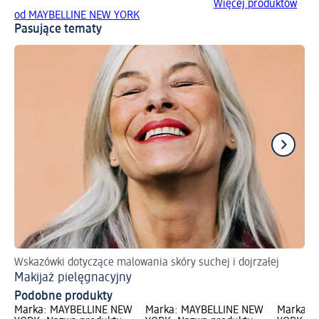
Więcej produktów
od MAYBELLINE NEW YORK
Pasujące tematy
Wskazówki dotyczące malowania skóry suchej i dojrzałej
Sa
Makijaż pielęgnacyjny
Na
Podobne produkty
Marka: MAYBELLINE NEW
Marka: MAYBELLINE NEW
Marka: 