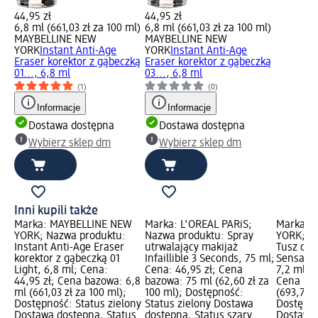
44,95 zł
44,95 zł
6,8 ml (661,03 zł za 100 ml)
6,8 ml (661,03 zł za 100 ml)
MAYBELLINE NEW
MAYBELLINE NEW
YORK
Instant Anti-Age
YORK
Instant Anti-Age
Eraser korektor z gąbeczką
Eraser korektor z gąbeczką
01..., 6,8 ml
03..., 6,8 ml
(1)
(0)
Informacje
Informacje
Dostawa dostępna
Dostawa dostępna
Wybierz sklep dm
Wybierz sklep dm
Inni kupili także
Marka: MAYBELLINE NEW
Marka: L'ORÉAL PARiS;
Marka: 
YORK; Nazwa produktu:
Nazwa produktu: Spray
YORK; N
Instant Anti-Age Eraser
utrwalający makijaż
Tusz do r
korektor z gąbeczką 01
Infaillible 3 Seconds, 75 ml;
Sensatio
Light, 6,8 ml; Cena:
Cena: 46,95 zł; Cena
7,2 ml; C
44,95 zł; Cena bazowa: 6,8
bazowa: 75 ml (62,60 zł za
Cena baz
ml (661,03 zł za 100 ml);
100 ml); Dostępność:
(693,75 z
Dostępność: Status zielony
Status zielony Dostawa
Dostępno
Dostawa dostępna, Status
dostępna, Status szary
Dostawa 