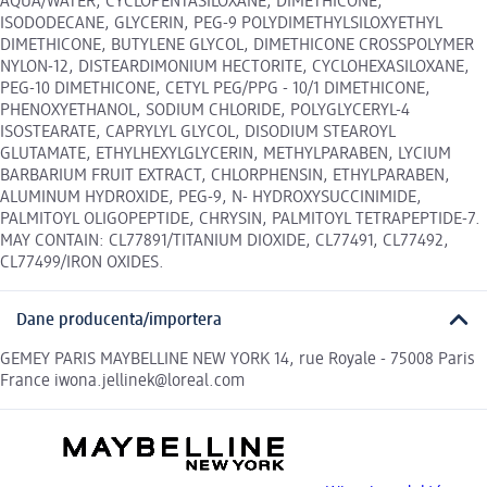
AQUA/WATER, CYCLOPENTASILOXANE, DIMETHICONE,
ISODODECANE, GLYCERIN, PEG-9 POLYDIMETHYLSILOXYETHYL
DIMETHICONE, BUTYLENE GLYCOL, DIMETHICONE CROSSPOLYMER
NYLON-12, DISTEARDIMONIUM HECTORITE, CYCLOHEXASILOXANE,
PEG-10 DIMETHICONE, CETYL PEG/PPG - 10/1 DIMETHICONE,
PHENOXYETHANOL, SODIUM CHLORIDE, POLYGLYCERYL-4
ISOSTEARATE, CAPRYLYL GLYCOL, DISODIUM STEAROYL
GLUTAMATE, ETHYLHEXYLGLYCERIN, METHYLPARABEN, LYCIUM
BARBARIUM FRUIT EXTRACT, CHLORPHENSIN, ETHYLPARABEN,
ALUMINUM HYDROXIDE, PEG-9, N- HYDROXYSUCCINIMIDE,
PALMITOYL OLIGOPEPTIDE, CHRYSIN, PALMITOYL TETRAPEPTIDE-7.
MAY CONTAIN: CL77891/TITANIUM DIOXIDE, CL77491, CL77492,
CL77499/IRON OXIDES.
Dane producenta/importera
GEMEY PARIS MAYBELLINE NEW YORK 14, rue Royale - 75008 Paris
France iwona.jellinek@loreal.com