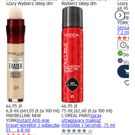
szary Wybierz sklep dm
Wybierz sklep dm
szary Wy
49,95 zł
7,2 ml (6
MAYBELL
YORK
Tus
Sensatio
7,2 ml
Info
Dosta
Wybie
44,95 zł
46,95 zł
6,8 ml (661,03 zł za 100 ml)
75 ml (62,60 zł za 100 ml)
MAYBELLINE NEW
L'ORÉAL PARiS
Spray
YORK
Instant Anti-Age
utrwalający makijaż
Eraser korektor z gąbeczką
Infaillible 3 Seconds, 75 ml
01..., 6,8 ml
(0)