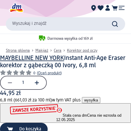
Wyszukaj i znajdź
Darmowa wysyłka od 169 zł
Strona główna
Makijaż
Cera
Korektor pod oczy
MAYBELLINE NEW YORK
Instant Anti-Age Eraser
korektor z gąbeczką 00 Ivory, 6,8 ml
0
(
Oceń produkt
)
44,95 zł
6,8 ml (661,03 zł za 100 ml)
w tym VAT plus
wysyłka
Stała cena dm
Cena nie wzrosła od
12.05.2025
Do koszyka