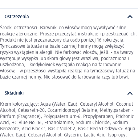
Ostrzeżenia
Środki ostrożności: Barwniki do włosów mogą wywoływać silne
reakcje alergiczne. Proszę przeczytać instrukcje i przestrzegać ich.
Produkt nie jest przeznaczony dla osób poniżej 16 roku życia.
Tymczasowe tatuaże na bazie czarnej henny mogą zwiększyć
ryzyko wystąpienia alergii. Nie farbować włosów, jeśli: - na twarzy
występuje wysypka lub skóra głowy jest wrażliwa, podrażniona i
uszkodzona, - kiedykolwiek wystąpiła reakcja na farbowanie
włosów, - w przeszłości wystąpiła reakcja na tymczasowy tatuaż na
bazie czarnej henny. Nie stosować do farbowania rzęs lub brwi.
Składniki
Krem koloryzujący: Aqua (Water, Eau), Cetearyl Alcohol, Coconut
Alcohol, Ceteareth-20, Cocamidopropyl Betaine, Methylparaben ·
Parfum (Fragrance), Polyquaternium-6, Propylparaben, Etidronic
Acid, HC Blue No. 16, Ethanolamine, Sodium Chloride, Sodium
Benzoate, Acid Black 1, Basic Violet 2, Basic Red 51 Odżywka: Aqua
(Water, Eau), Cetearyl Alcohol, Glycerin, Lactic Acid, Isopropyl