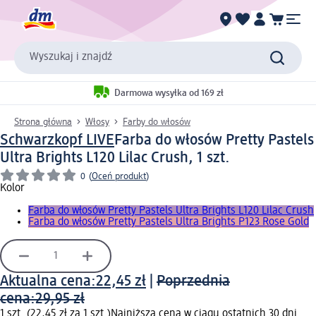
Wyszukaj i znajdź
Darmowa wysyłka od 169 zł
Strona główna
Włosy
Farby do włosów
Schwarzkopf LIVE
Farba do włosów Pretty Pastels
Ultra Brights L120 Lilac Crush, 1 szt.
0
(
Oceń produkt
)
Kolor
Farba do włosów Pretty Pastels Ultra Brights L120 Lilac Crush
Farba do włosów Pretty Pastels Ultra Brights P123 Rose Gold
Aktualna cena:
22,45 zł
|
Poprzednia
cena:
29,95 zł
1 szt. (22,45 zł za 1 szt.)
Najniższa cena w ciągu ostatnich 30 dni