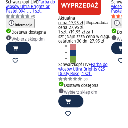
Schwarzkopf LIVE
Farba do
Schwarzk
włosów Ultra Brights or
włosów U
Pastel 094..., 1 szt.
Pastel 09
(0)
Aktualna
cena:
19,95 zł
|
Poprzednia
Informacje
Info
cena:
27,95 zł
1 szt. (19,95 zł za 1
Dostawa dostępna
Dosta
szt.)
Najniższa cena w ciągu
Wybierz sklep dm
Wybie
ostatnich 30 dni 27,95 zł
Schwarzkopf LIVE
Farba do
włosów Ultra Brights 025
Dusty Rose, 1 szt.
(0)
Dostawa dostępna
Wybierz sklep dm