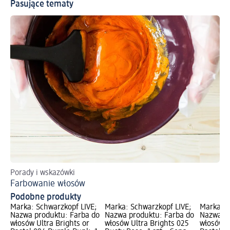
Pasujące tematy
Porady i wskazówki
Po
Farbowanie włosów
De
Podobne produkty
Marka: Schwarzkopf LIVE;
Marka: Schwarzkopf LIVE;
Marka: S
Nazwa produktu: Farba do
Nazwa produktu: Farba do
Nazwa pr
włosów Ultra Brights or
włosów Ultra Brights 025
włosów U