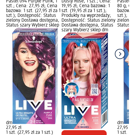
Pastel 094 Purple Punk, 1
Dusty Rose, 1 szt.; Cena:
Pastel 09
szt.; Cena: 27,95 zł; Cena
19,95 zł; Cena bazowa: 1
80 g; Ce
bazowa: 1 szt. (27,95 zł za 1
szt. (19,95 zł za 1 szt.);
bazowa: 1
szt.); Dostępność: Status
Produkty na wyprzedaży;
szt.); D
zielony Dostawa dostępna,
Dostępność: Status zielony
zielony 
Status szary Wybierz sklep
Dostawa dostępna, Status
Status s
szary Wybierz sklep dm
dm
dm
27,95 zł
27,95 zł
1 szt. (27,95 zł za 1 szt.)
1 szt. (27